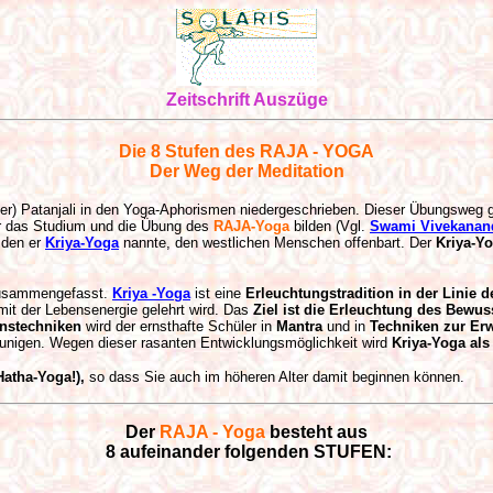
Zeitschrift Auszüge
Die 8 Stufen des RAJA - YOGA
Der Weg der Meditation
r) Patanjali in den Yoga-Aphorismen niedergeschrieben. Dieser Übungsweg gli
für das Studium und die Übung des
RAJA-Yoga
bilden (Vgl.
Swami Vivekanan
 den er
Kriya-Yoga
nannte, den westlichen Menschen offenbart. Der
Kriya-Y
 zusammengefasst.
Kriya -Yoga
ist eine
Erleuchtungstradition in der Linie 
it der Lebensenergie gelehrt wird. Das
Ziel ist die Erleuchtung des Bewus
onstechniken
wird der ernsthafte Schüler in
Mantra
und in
Techniken zur Er
chleunigen. Wegen dieser rasanten Entwicklungsmöglichkeit wird
Kriya-Yoga als
Hatha-Yoga!),
so dass Sie auch im höheren Alter damit beginnen können.
Der
RAJA - Yoga
besteht aus
8 aufeinander folgenden STUFEN: