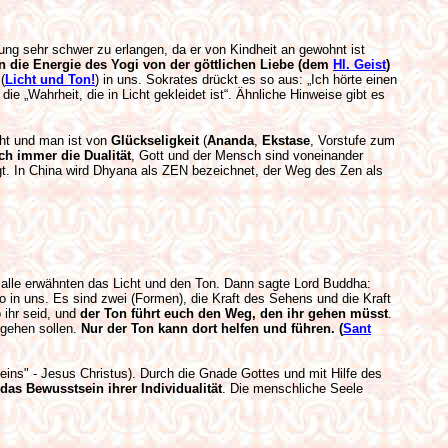
ung sehr schwer zu erlangen, da er von Kindheit an gewohnt ist
n die Energie des Yogi von der göttlichen Liebe (dem
Hl. Geist
)
(
Licht und Ton!
) in uns. Sokrates drückt es so aus: „Ich hörte einen
e „Wahrheit, die in Licht gekleidet ist“. Ähnliche Hinweise gibt es
cht und man ist von
Glückseligkeit
(
Ananda
,
Ekstase
, Vorstufe zum
ch immer die Dualität
, Gott und der Mensch sind voneinander
langt. In China wird Dhyana als ZEN bezeichnet, der Weg des Zen als
 alle erwähnten das Licht und den Ton. Dann sagte Lord Buddha:
so in uns. Es sind zwei (Formen), die Kraft des Sehens und die Kraft
 ihr seid, und
der Ton führt euch den Weg, den ihr gehen müsst
.
rgehen sollen.
Nur der Ton kann dort helfen und führen.
(
Sant
eins" - Jesus Christus). Durch die Gnade Gottes und mit Hilfe des
das Bewusstsein ihrer Individualität
. Die menschliche Seele