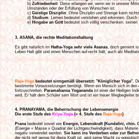
b)
Zufriedenheit
: Diese erlangen wir, wenn wir in unserer Mitte
Umständen oder der Erfüllung von Wünschen ist.
c)
Geistige Disziplin
: Ohne Disziplin und Strenge kann nicht
d)
Studium
: Lernen bedeutet verstehen und erkennen. Durch
e)
Hingabe an Gott
bedeutet sich völlig verschenken, seinen 
3. ASANA, die rechte Meditationshaltung
Es gibt natürlich im
Hatha-Yoga sehr viele Asanas
, doch gemeint is
Leben Halt gibt und einen Menschen auf-recht hält, auch als Meditat
Raja-Yoga
bedeutet sinngemäß übersetzt: "Königlicher Yoga"
. D
bestimmte Voraussetzungen benötigt. Wenn ein Mensch sich in den er
fortzuschreiten.
Paramahansa Yogananda
ist einer der Heiligen I
wird. Er hält dem Schüler sein Wort und ist ein treuer Wegbegleiter b
4. PRANAYAMA, die Beherrschung der Lebensenergie
Die erste Stufe des
Kriya-Yoga
(= 4. Stufe des
Raja-Yoga
)
Prana
bedeutet soviel wie
Energie, Lebenskraft (Kundalini, chin. 
(Energie = Masse x Quadrat der Lichtgeschwindigkeit), dass Materie le
negativ verwendet werden.
Sie kann ins Verderben oder zur Befre
der nicht reif genug für diese Kraft ist, wird seine Macht zu egoisti