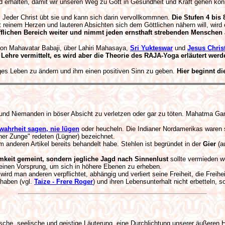
nd erhalten, damit wir unseren Weg zu Gott in Gesundheit und Kraft gehen kön
h. Jeder Christ übt sie und kann sich darin vervollkommnen.
Die Stufen 4 bis 
t reinem Herzen und lauteren Absichten sich dem Göttlichen nähern will, wird
tofflichen Bereich weiter und nimmt jeden ernsthaft strebenden Menschen 
von Mahavatar Babaji, über Lahiri Mahasaya,
Sri Yukteswar
und
Jesus Chris
 Lehre vermittelt, es wird aber die Theorie des RAJA-Yoga erläutert werd
iges Leben zu ändern und ihm einen positiven Sinn zu geben.
Hier beginnt di
ts und Niemanden in böser Absicht zu verletzen oder gar zu töten. Mahatma Ga
wahrheit sagen, nie lügen
oder heucheln. Die Indianer Nordamerikas waren
ner Zunge" redeten (Lügner) bezeichnet.
nem anderen Artikel bereits behandelt habe. Stehlen ist begründet in der
Gier
(a
amkeit gemeint, sondern jegliche Jagd nach Sinnenlust
sollte vermieden we
s einen Vorsprung, um sich in höhere Ebenen zu erheben.
 man anderen verpflichtet, abhängig und verliert seine Freiheit, die Freiheit 
haben (vgl.
Taize - Frere Roger
) und ihren Lebensunterhalt nicht erbetteln, s
sische, seelische und geistige Läuterung, eine Durchlichtung unserer äußeren