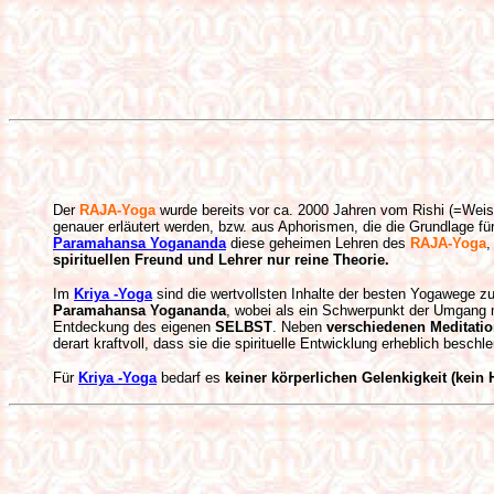
Der
RAJA-Yoga
wurde bereits vor ca. 2000 Jahren vom Rishi (=Weise
genauer erläutert werden, bzw. aus Aphorismen, die die Grundlage 
Paramahansa Yogananda
diese geheimen Lehren des
RAJA-Yoga
,
spirituellen Freund und Lehrer nur reine Theorie.
Im
Kriya -Yoga
sind die wertvollsten Inhalte der besten Yogawege
Paramahansa Yogananda
, wobei als ein Schwerpunkt der Umgang m
Entdeckung des eigenen
SELBST
. Neben
verschiedenen Meditati
derart kraftvoll, dass sie die spirituelle Entwicklung erheblich bes
Für
Kriya -Yoga
bedarf es
keiner körperlichen Gelenkigkeit (kein 