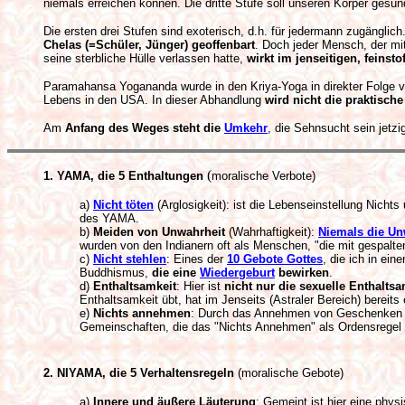
niemals erreichen können. Die dritte Stufe soll unseren Körper gesu
Die ersten drei Stufen sind exoterisch, d.h. für jedermann zugänglic
Chelas (=Schüler, Jünger) geoffenbart
. Doch jeder Mensch, der mi
seine sterbliche Hülle verlassen hatte,
wirkt im jenseitigen, feins
Paramahansa Yogananda wurde in den Kriya-Yoga in direkter Folge 
Lebens in den USA. In dieser Abhandlung
wird nicht die praktische
Am
Anfang des Weges steht die
Umkehr
, die Sehnsucht sein jetz
(
1. YAMA, die 5 Enthaltungen
moralische Verbote)
a)
Nicht töten
(Arglosigkeit): ist die Lebenseinstellung Nich
des YAMA.
b)
Meiden von Unwahrheit
(Wahrhaftigkeit):
Niemals die Un
wurden von den Indianern oft als Menschen, "die mit gespalte
c)
Nicht stehlen
: Eines der
10 Gebote Gottes
, die ich in ei
Buddhismus,
die eine
Wiedergeburt
bewirken
.
d)
Enthaltsamkeit
: Hier ist
nicht nur die sexuelle Enthalts
Enthaltsamkeit übt, hat im Jenseits (Astraler Bereich) bereit
e)
Nichts annehmen
: Durch das Annehmen von Geschenken wird
Gemeinschaften, die das "Nichts Annehmen" als Ordensregel 
2. NIYAMA, die 5 Verhaltensregeln
(moralische Gebote)
a)
Innere und äußere Läuterung
: Gemeint ist hier eine phy