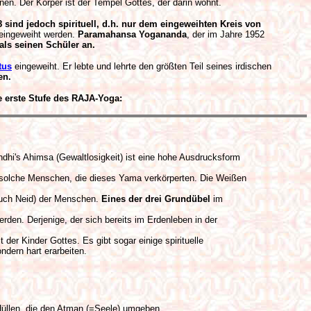
nen. Der Körper ist der Tempel Gottes, der darin wohnt.
8 sind jedoch spirituell, d.h. nur dem eingeweihten Kreis von
 eingeweiht werden.
Paramahansa Yogananda
, der im Jahre 1952
als seinen Schüler an.
tus
eingeweiht. Er lebte und lehrte den größten Teil seines irdischen
en.
e erste Stufe des RAJA-Yoga:
ndhi's Ahimsa (Gewaltlosigkeit) ist eine hohe Ausdrucksform
 solche Menschen, die dieses Yama verkörperten. Die Weißen
uch Neid) der Menschen.
Eines der drei Grundübel
im
rden. Derjenige, der sich bereits im Erdenleben in der
der Kinder Gottes. Es gibt sogar einige spirituelle
ondern hart erarbeiten.
 Hüllen, die den Atman (=Seele) umgeben.