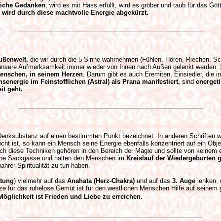
tliche Gedanken
, wird es mit Hass erfüllt, wird es gröber und taub für das 
 wird durch diese machtvolle Energie abgekürzt.
ußenwelt,
die wir durch die 5 Sinne wahrnehmen (Fühlen, Hören, Riechen, Sc
ird unsere Aufmerksamkeit immer wieder von Innen nach Außen gelenkt werden
Menschen, in seinem Herzen
. Darum gibt es auch Eremiten, Einsiedler, die i
senergie im Feinstofflichen (Astral) als Prana manifestiert,
sind
energet
it geht.
Denksubstanz auf einen bestimmten Punkt bezeichnet. In anderen Schriften wi
 Licht ist, so kann ein Mensch seine Energie ebenfalls konzentriert auf ein O
Doch diese Techniken gehören in den Bereich der Magie und sollte von keinem
eine Sackgasse und halten den Menschen im
Kreislauf der Wiedergeburten 
ahrer Spiritualität zu tun haben.
ltung
) vielmehr auf das
Anahata (Herz-Chakra)
und auf das
3. Auge
lenken, 
ze für das ruhelose Gemüt ist für den westlichen Menschen Hilfe auf seinem g
Möglichkeit ist Frieden und Liebe zu erreichen.