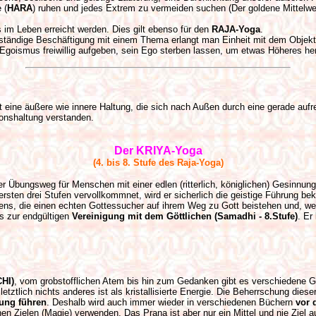
 (
HARA
) ruhen und jedes Extrem zu vermeiden suchen (Der goldene Mittelwe
s im Leben erreicht werden. Dies gilt ebenso für den
RAJA-Yoga
.
 ständige Beschäftigung mit einem Thema erlangt man Einheit mit dem Objek
Egoismus freiwillig aufgeben, sein Ego sterben lassen, um etwas Höheres her
t eine äußere wie innere Haltung, die sich nach Außen durch eine gerade aufre
ionshaltung verstanden.
Der KRIYA-Yoga
(4. bis 8. Stufe des Raja-Yoga)
er Übungsweg für Menschen mit einer edlen (ritterlich, königlichen) Gesinnun
sten drei Stufen vervollkommnet, wird er sicherlich die geistige Führung be
ndiens, die einen echten Gottessucher auf ihrem Weg zu Gott beistehen und, 
is zur endgültigen
Vereinigung mit dem Göttlichen (Samadhi - 8.Stufe)
. Er
CHI)
, vom grobstofflichen Atem bis hin zum Gedanken gibt es verschiedene G
tztlich nichts anderes ist als kristallisierte Energie. Die Beherrschung diese
iung führen
. Deshalb wird auch immer wieder in verschiedenen Büchern
vor 
schen Zielen (Magie) verwenden. Das Prana ist aber nur ein Mittel und nie Ziel