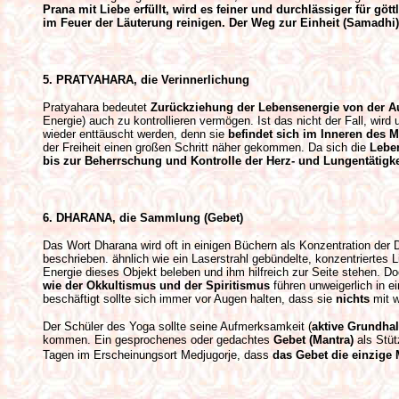
Prana mit Liebe erfüllt, wird es feiner und durchlässiger für göt
im Feuer der Läuterung reinigen. Der Weg zur Einheit (Samadhi)
5. PRATYAHARA, die Verinnerlichung
Pratyahara bedeutet
Zurückziehung der Lebensenergie von der A
Energie) auch zu kontrollieren vermögen. Ist das nicht der Fall, w
wieder enttäuscht werden, denn sie
befindet sich im Inneren des 
der Freiheit einen großen Schritt näher gekommen. Da sich die
Leben
bis zur Beherrschung und Kontrolle der Herz- und Lungentätigke
6. DHARANA, die Sammlung (Gebet)
Das Wort Dharana wird oft in einigen Büchern als Konzentration der 
beschrieben. ähnlich wie ein Laserstrahl gebündelte, konzentriertes
Energie dieses Objekt beleben und ihm hilfreich zur Seite stehen. 
wie der Okkultismus und der Spiritismus
führen unweigerlich in 
beschäftigt sollte sich immer vor Augen halten, dass sie
nichts
mit w
Der Schüler des Yoga sollte seine Aufmerksamkeit (
aktive Grundha
kommen. Ein gesprochenes oder gedachtes
Gebet (Mantra)
als Stüt
Tagen im Erscheinungsort Medjugorje, dass
das Gebet die einzige 