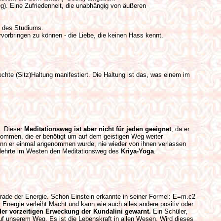
g). Eine Zufriedenheit, die unabhängig von äußeren
t des Studiums.
vorbringen zu können - die Liebe, die keinen Hass kennt.
chte (Sitz)Haltung manifestiert. Die Haltung ist das, was einem im
g. Dieser
Meditationsweg ist aber nicht für jeden geeignet
, da er
kommen, die er benötigt um auf dem geistigen Weg weiter
wenn er einmal angenommen wurde, nie wieder von ihnen verlassen
 lehrte im Westen den Meditationsweg des
Kriya-Yoga
.
rade der Energie. Schon Einstein erkannte in seiner Formel: E=m.c2
r Energie verleiht Macht und kann wie auch alles andere positiv oder
der vorzeitigen Erweckung der Kundalini gewarnt.
Ein Schüler,
 auf unserem Weg. Es ist die Lebenskraft in allen Wesen. Wird dieses