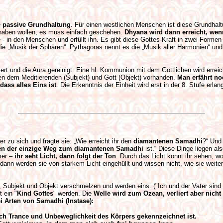
e
passive Grundhaltung
. Für einen westlichen Menschen ist diese Grundhalt
haben wollen, es muss einfach geschehen.
Dhyana wird dann erreicht, wen
e - in den Menschen und erfüllt ihn. Es gibt diese Gottes-Kraft in zwei Formen 
ie „Musik der Sphären“. Pythagoras nennt es die „Musik aller Harmonien“ und di
rt und die Aura gereinigt. Eine hl. Kommunion mit dem Göttlichen wird errei
n dem Meditierenden (Subjekt) und Gott (Objekt) vorhanden.
Man erfährt no
dass alles Eins ist
. Die Erkenntnis der Einheit wird erst in der 8. Stufe er
r zu sich und fragte sie: „Wie erreicht ihr den
diamantenen Samadhi
?“ Und
ren der einzige Weg zum diamantenen Samadhi
ist.“ Diese Dinge liegen al
mer –
ihr seht Licht, dann folgt der Ton
. Durch das Licht könnt ihr sehen, wo
ann werden sie von starkem Licht eingehüllt und wissen nicht, wie sie weite
, Subjekt und Objekt verschmelzen und werden eins. ("Ich und der Vater sind 
 ein "
Kind Gottes
" werden. Die
Welle wird zum Ozean, verliert aber nicht 
i Arten von Samadhi (Instase):
ch Trance und Unbeweglichkeit des Körpers gekennzeichnet ist.