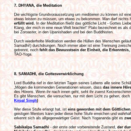
7. DHYANA, die Meditation
Die wichtigste Grundvoraussetzung um meditieren zu können ist ein
etwas leisten zu müssen, um etwas zu bekommen. Man darf nichts 
erfüllt wird.
In der Meditation fließt das göttliche Licht - Gottes Lieb
Klang, der mich in eine neue Welt brachte!“ Plato bezeichnet es als d
bei Zoroaster, in den Upanishaden und bei den Buddhisten.
Durch wiederholte Meditation werden die Hüllen des Menschen geläute
Samadhi!) durchdrungen. Noch immer aber ist eine Trennung zwische
getrennt, noch
fehlt das Bewusstsein der Einheit, die Erkenntnis, 
TAO-Yoga.
8. SAMADHI, die Gottesverwirklichung
Lord Buddha rief in den letzten Tagen seines Lebens alle seine Schüle
„Mögen die kommenden Generationen wissen, dass
das innere Hö
des Hörens. Wenn ihr nach innen geht, seht ihr zuerst Kerzenschim
Es gibt Menschen, die versuchen, nur mit dem Licht zu gehen, doch d
Kirpal Singh
)
Wer diese Stufe erlangt hat, ist
eins geworden mit dem Göttlichen
geistigen Mentors kann jeder diese hohe Stufe erreichen und wahrhaft
erkennt sich als allgegenwärtiger Geist. Nach Yogananda gibt es
zwe
Sabikalpa Samadhi
- der erste oder vorbereitende Zustand,
der dur