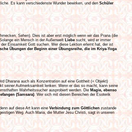
Göttliche. Es kann verschiedenste Wunder bewirken, und den
Schüler
hmecken, Sehen). Dies ist aber erst möglich wenn wir das Prana (die
. Solange ein Mensch in der Außenwelt
Liebe
sucht, wird er immer
n der Einsamkeit Gott suchen. Wer diese Lektion erlernt hat, der ist
ische Übungen der Beginn einer Übungsreihe, die im Kriya-Yoga
rd Dharana auch als Konzentration auf eine Gottheit (= Objekt)
bjekt seiner Aufmerksamkeit lenken. Wenn er das so macht, kann seine
 ernsthaften Wahrheitssucher ausprobiert werden. Die
Magie, ebenso
gefangen (Samsara)
. Wer sich mit diesen Bereichen der Esoterik
denn auf diese Art kann eine
Verbindung zum Göttlichen
zustande
eistigen Weg. Auch Maria, die Mutter Jesu Christi, sagt in unseren