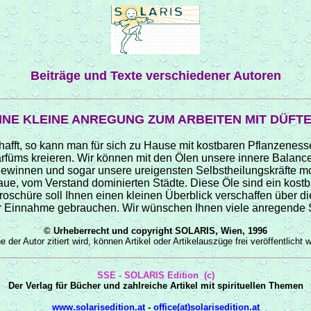
Beiträge und Texte verschiedener Autoren
INE KLEINE ANREGUNG ZUM ARBEITEN MIT DÜFT
hafft, so kann man für sich zu Hause mit kostbaren Pflanzene
arfüms kreieren. Wir können mit den Ölen unsere innere Balance
 gewinnen und sogar unsere ureigensten Selbstheilungskräfte mo
aue
, vom Verstand dominierten Städte. Diese Öle sind ein kostb
roschüre soll Ihnen einen kleinen Überblick verschaffen über di
r Einnahme gebrauchen. Wir wünschen Ihnen viele anregende St
© Urheberrecht und
copyright
SOLARIS, Wien, 1996
ne
der Autor zitiert wird, können Artikel oder Artikelauszüge frei veröffentlicht 
SSE - SOLARIS Edition (c)
Der Verlag für Bücher und zahlreiche Artikel mit spirituellen Themen
www.solarisedition.at
-
office(at)solarisedition.at