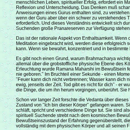
menschlichen Leben, spiritueller Erfolg, erfordert ein M
Reflexion und Unterscheidung. Das Denken muß scharf und
Anweisungen eines Gurus enthalten sind, zu verstehen
wenn der Guru aber über ein schwer zu verstehendes The
erforderlich. Und dieses Verständnis entwickelt sich d
Suchenden große Pranareserven zur Verfügung stehen. Vo
Das ist der rationale Aspekt von Enthaltsamkeit. Wenn 
Meditation eingebracht wird, werden diese erfolgreich se
kann. Wenn sie bewahrt, konzentriert und in bestimmte
Es gibt noch einen Grund, warum Brahmacharya wichtig 
allemal über die grobstoffliche physische Ebene des 
Erleuchtung wurde Ramana Maharshi im Bewußtsein fest 
nie geboren." Im Bruchteil einer Sekunde - einen Momen
"Feuer kann dich nicht verbrennen; Wasser kann dich ni
ewig, jenseits der Zeit. Tod gibt es nicht für dich" - er
die Dinge, die um ihn herum vorgingen, unberührt. Sie 
Schon vor langer Zeit forschte die Vedanta über diese
Zustand von "Ich bin dieser Körper" gefangen waren. Si
schläft, spricht und verschiedene Dinge tut. Sie sind a
spirituell Suchende strebt nach dem kosmischen Bewuß
Bewußtseinszustand der Erfahrung gegenüberstellt, die
vollständig mit dem physischen Körper und all seinen F