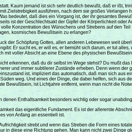
t. Kaum jemand ist sich sehr deutlich bewußt, daß er ißt, trinkt,
mit Zielstrebigkeit ausführen, nach dem sie großes Verlangen h
g. Was bedeutet, daß dies ein Vorgang ist, der ihr gesamtes Bewu
erseits ist der Geschlechtsakt der Gipfel der Körperlichkeit oder
 volle Konzentration des Wünschens und Strebens auf den Teil 
itragen, kosmisches Bewußtsein zu erlangen?
ck der Schöpfung Gottes, allen anderen Lebewesen weit überleg
gibt: Er sucht es, er will es, er bemüht sich darum, er tut alles
ich mit voller Absicht an eine Ebene des physischen Bewußtsein
 nicht erkennen, daß du dir selbst im Wege stehst? Du mußt d
erer und immer subtilerer Zustände erheben. Denn wenn der ge
szustand ist, impliziert das automatisch, daß man sich aus e
Süden weg. Und eines der Dinge, die dabei helfen, sich aus der
 Bewußtsein, ist Lichtjahre entfernt, wenn man nicht die Notwen
 in denen Enthaltsamkeit besonders wichtig oder sogar unabdin
amkeit das eigentliche Fundament. Es ist der allererste Abschn
s von Anfang an essentiell ist.
richtigkeit strebt und wenn das Streben die Form eines totalen
ur in diese eine Richtung gehen. Man kann nicht zwei Dinge glei