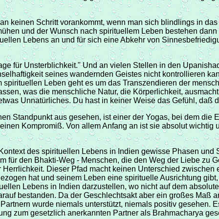
 man keinen Schritt vorankommt, wenn man sich blindlings in da
mühen und der Wunsch nach spirituellem Leben bestehen dann nu
tuellen Lebens an und für sich eine Abkehr von Sinnesbefriedig
e für Unsterblichkeit." Und an vielen Stellen in den Upanish
haftigkeit seines wandernden Geistes nicht kontrollieren kann.
im spirituellen Leben geht es um das Transzendieren der mens
h lassen, was die menschliche Natur, die Körperlichkeit, ausm
 etwas Unnatürliches. Du hast in keiner Weise das Gefühl, daß d
hen Standpunkt aus gesehen, ist einer der Yogas, bei dem die E
inen Kompromiß. Von allem Anfang an ist sie absolut wichtig u
 Kontext des spirituellen Lebens in Indien gewisse Phasen und S
lem für den Bhakti-Weg - Menschen, die den Weg der Liebe zu G
errlichkeit. Dieser Pfad macht keinen Unterschied zwischen e
zogen hat und seinem Leben eine spirituelle Ausrichtung gibt, n
ellen Lebens in Indien darzustellen, wo nicht auf dem absolute
 darauf bestanden. Da der Geschlechtsakt aber ein großes Maß an
 Partnern wurde niemals unterstützt, niemals positiv gesehen.
hung zum gesetzlich anerkannten Partner als Brahmacharya ge