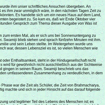
 wurde ihm unser schriftliches Ansuchen übergeben. An
 es ihm zwar unmöglich wäre, in den nächsten Tagen Zeit zu
en könnten. Es handelte sich um ein neues Haus auf dem Land,
mmten begeistert zu. So kam es, daß wir Ende Oktober vier
ünf Stunden Gespräch zum Thema dieser Ausgabe von Was ist
n zum ersten Mal, als er sich uns bei Sonnenuntergang zu
. Swamiji blieb stehen und sprach fünfzehn Minuten mit ihm.
milie und sein Leben stellte. Im Weitergehen wurde uns
ch war, dessen Lebensziel es ist, so vielen Menschen wie
der Enthaltsamkeit, steht in der Hindugesellschaft nicht
Es wird für gewöhnlich nicht ausschließlich aus der Sichtweise
nd gingen in seinen Raum. Swamiji beschrieb uns das
s den umfassenderen Zusammenhang zu verdeutlichen, in dem
te Phase war die Zeit als Schüler, die Zeit von Brahmacharya,
g machte und sich in jeder Hinsicht auf das darauf folgende
tzung und legitimer Teil des Lebens des Menschen ist; es