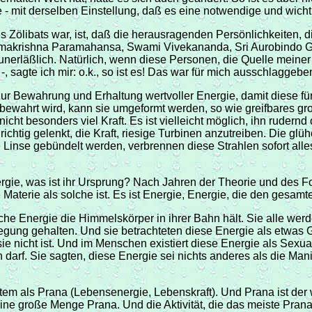
e - mit derselben Einstellung, daß es eine notwendige und wicht
des Zölibats war, ist, daß die herausragenden Persönlichkeiten,
makrishna Paramahansa, Swami Vivekananda, Sri Aurobindo Gos
 unerläßlich. Natürlich, wenn diese Personen, die Quelle meiner I
 -, sagte ich mir: o.k., so ist es! Das war für mich ausschlagg
 zur Bewahrung und Erhaltung wertvoller Energie, damit diese f
bewahrt wird, kann sie umgeformt werden, so wie greifbares g
 nicht besonders viel Kraft. Es ist vielleicht möglich, ihn ru
 richtig gelenkt, die Kraft, riesige Turbinen anzutreiben. Die
 Linse gebündelt werden, verbrennen diese Strahlen sofort alles
ergie, was ist ihr Ursprung? Nach Jahren der Theorie und de
este Materie als solche ist. Es ist Energie, Energie, die den ges
e Energie die Himmelskörper in ihrer Bahn hält. Sie alle werd
gung gehalten. Und sie betrachteten diese Energie als etwas Gö
e nicht ist. Und im Menschen existiert diese Energie als Sexual
arf. Sie sagten, diese Energie sei nichts anderes als die Manif
tem als Prana (Lebensenergie, Lebenskraft). Und Prana ist der 
ne große Menge Prana. Und die Aktivität, die das meiste Prana 