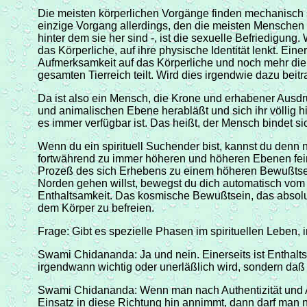
Die meisten körperlichen Vorgänge finden mechanisch stat
einzige Vorgang allerdings, den die meisten Menschen 
hinter dem sie her sind -, ist die sexuelle Befriedigun
das Körperliche, auf ihre physische Identität lenkt. Ein
Aufmerksamkeit auf das Körperliche und noch mehr die
gesamten Tierreich teilt. Wird dies irgendwie dazu be
Da ist also ein Mensch, die Krone und erhabener Ausdru
und animalischen Ebene herabläßt und sich ihr völlig hin
es immer verfügbar ist. Das heißt, der Mensch bindet s
Wenn du ein spirituell Suchender bist, kannst du denn
fortwährend zu immer höheren und höheren Ebenen fein
Prozeß des sich Erhebens zu einem höheren Bewußtsein
Norden gehen willst, bewegst du dich automatisch vom 
Enthaltsamkeit. Das kosmische Bewußtsein, das absolute
dem Körper zu befreien.
Frage: Gibt es spezielle Phasen im spirituellen Leben,
Swami Chidananda: Ja und nein. Einerseits ist Enthalts
irgendwann wichtig oder unerläßlich wird, sondern daß e
Swami Chidananda: Wenn man nach Authentizität und Auf
Einsatz in diese Richtung hin annimmt, dann darf man n