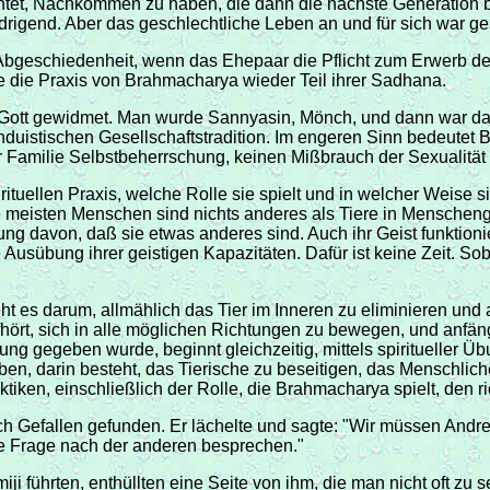
chtet, Nachkommen zu haben, die dann die nächste Generation bil
rigend. Aber das geschlechtliche Leben an und für sich war gesel
n Abgeschiedenheit, wenn das Ehepaar die Pflicht zum Erwerb d
de die Praxis von Brahmacharya wieder Teil ihrer Sadhana.
 Gott gewidmet. Man wurde Sannyasin, Mönch, und dann war das Z
nduistischen Gesellschaftstradition. Im engeren Sinn bedeutet
 Familie Selbstbeherrschung, keinen Mißbrauch der Sexualität 
uellen Praxis, welche Rolle sie spielt und in welcher Weise s
 meisten Menschen sind nichts anderes als Tiere in Menschenges
ng davon, daß sie etwas anderes sind. Auch ihr Geist funktionie
ie Ausübung ihrer geistigen Kapazitäten. Dafür ist keine Zeit. S
geht es darum, allmählich das Tier im Inneren zu eliminieren 
fhört, sich in alle möglichen Richtungen zu bewegen, und anfäng
ng gegeben wurde, beginnt gleichzeitig, mittels spiritueller 
eben, darin besteht, das Tierische zu beseitigen, das Menschlic
ktiken, einschließlich der Rolle, die Brahmacharya spielt, den ri
h Gefallen gefunden. Er lächelte und sagte: "Wir müssen Andrew
ine Frage nach der anderen besprechen."
ji führten, enthüllten eine Seite von ihm, die man nicht oft 