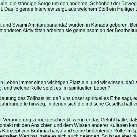
reude, die ständige Sorge um den anderen, Schönheit der Beweg
Das folgende Interview zeigt, aus welchem Stoff ein Heiliger t
da und Swami Amritarupananda) wurden in Kanada geboren. Bei
nderen Aktivitäten arbeiten sie gemeinsam an der Bearbeitung
en Leben immer einen wichtigen Platz ein, und wir wissen, daß
, und welche Rolle spielt es im spirituellen Leben?
utung des Zölibats ist, daß uns unser spirituelles Erbe sagt, 
 Jahrhunderte hinweg, in denen sich die indische Gesellschaft 
ner Veränderung zurückgeschreckt, wenn er das Gefühl hatte, da
ontakt mit den Ansichten und dem Wissen anderer Kulturen ka
das Konzept von Brahmacharya und seine bedeutende Rolle im spi
dauerhaften Wert hat, hätte es sich auch geändert. So ist es abe