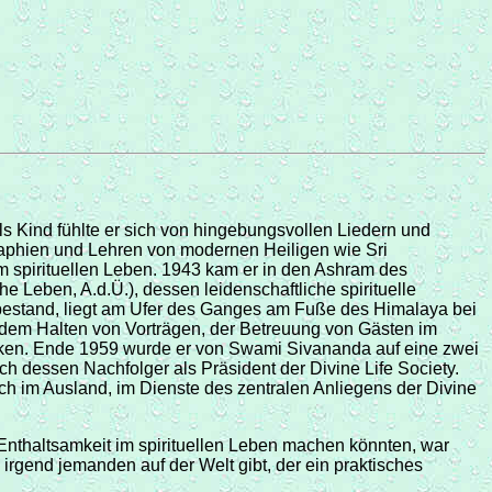
s Kind fühlte er sich von hingebungsvollen Liedern und
raphien und Lehren von modernen Heiligen wie Sri
pirituellen Leben. 1943 kam er in den Ashram des
che Leben, A.d.Ü.), dessen leidenschaftliche spirituelle
bestand, liegt am Ufer des Ganges am Fuße des Himalaya bei
 dem Halten von Vorträgen, der Betreuung von Gästen im
ken. Ende 1959 wurde er von Swami Sivananda auf eine zwei
 dessen Nachfolger als Präsident der Divine Life Society.
h im Ausland, im Dienste des zentralen Anliegens der Divine
 Enthaltsamkeit im spirituellen Leben machen könnten, war
irgend jemanden auf der Welt gibt, der ein praktisches