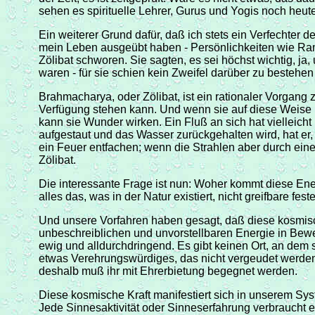
sehen es spirituelle Lehrer, Gurus und Yogis noch heut
Ein weiterer Grund dafür, daß ich stets ein Verfechter 
mein Leben ausgeübt haben - Persönlichkeiten wie Ra
Zölibat schworen. Sie sagten, es sei höchst wichtig, ja,
waren - für sie schien kein Zweifel darüber zu bestehen
Brahmacharya, oder Zölibat, ist ein rationaler Vorgang
Verfügung stehen kann. Und wenn sie auf diese Weise 
kann sie Wunder wirken. Ein Fluß an sich hat vielleicht
aufgestaut und das Wasser zurückgehalten wird, hat er,
ein Feuer entfachen; wenn die Strahlen aber durch eine
Zölibat.
Die interessante Frage ist nun: Woher kommt diese En
alles das, was in der Natur existiert, nicht greifbare f
Und unsere Vorfahren haben gesagt, daß diese kosmisch
unbeschreiblichen und unvorstellbaren Energie in Bewe
ewig und alldurchdringend. Es gibt keinen Ort, an dem si
etwas Verehrungswürdiges, das nicht vergeudet werden d
deshalb muß ihr mit Ehrerbietung begegnet werden.
Diese kosmische Kraft manifestiert sich in unserem Sys
Jede Sinnesaktivität oder Sinneserfahrung verbraucht ei