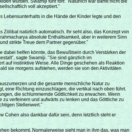
den würden. Swamiji fuhr fort: "Natürlich war damit nicht die
lschaftlich voll akzeptiert."
es Lebensunterhalts in die Hände der Kinder legte und den
ölibat natürlich automatisch. Ihr seht also, das Konzept von
 Brahmacharya absolute Enthaltsamkeit, aber in weiterem Sinn
und strikte Treue dem Partner gegenüber."
ie dabei helfen könnte, das Bewußtsein durch Verstärken der
talt", sagte Swamiji. "Sie sind gänzlich im
rt auf instinktive Weise. Alle Dinge geschehen als Reaktion
obald sie morgens aufstehen, werden sie von den Aktivitäten
und auszumerzen und die gesamte menschliche Natur zu
t, eine Richtung einzuschlagen, die vertikal nach oben führt.
Übungen, die schlummernde Göttlichkeit zu erwachen. Wenn
he zu verfeinern und aufwärts zu lenken und das Göttliche zu
chtigen Stellenwert."
 Cohen also dankbar dafür sein, denn letztlich steht er
zu sehen bekommt. Normalerweise sieht man in ihm das, was man