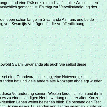
ungen und eine Präsenz, die sich auf subtile Weise in den
atsächlich gemacht ist. Es trägt zur Vervollständigung des
de leben schon lange im Sivananda Ashram, und beide
 von Swamijis Vorträgen für die Veröffentlichung.
 sowohl Swami Sivananda als auch Sie selbst diese
es sei eine Grundvoraussetzung, eine Notwendigkeit im
verändert hat und viele andere alte Konzepte abgelegt wurden,
ß diese Veränderung seinem Wissen förderlich sein und ihn in
m es zu einer ständigen Neubewertung unserer alten Konzepte
rituellen Leben weiter bestehen blieb. Es bestand den Test
r nicht. So wie es vor Tausenden von Jahren gesehen wurde, so