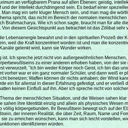
aximum an verfügbarem Prana auf allen Ebenen: geistig, intellekt
 der Intellekt durchdringend sein. Es bedarf einer speziellen A
. Man mag ein sehr kluger Mensch sein, und man mag die wörtl
ma spricht, das nicht im Bereich der normalen menschlichen Erf
urch Brahmacharya. Wie ich schon sagte, braucht man für alle di
n diesem Gesichtspunkt aus betrachtet ist das Zölibat sehr ve
die Lebensenergie bewahrt und in den spirituellen Prozeß der 
in, weil die Kraft konzentriert worden ist und man die konzentrie
 Kanäle gelenkt wird, kann sie Wunder wirken.
ist. Ich spreche jetzt nicht von außergewöhnlichen Menschen, d
Körperbewußtseins zu einer anderen erhoben haben, von der sie
verwurzelt. "Ich bin weder Körper noch Geist, ich bin das uns
t vorher war er ein ganz normaler Schüler, und dann weiß er plö
cht benetzen; Waffen können dir nichts anhaben; der Wind kann 
 wurde ein für allemal in dieser Erfahrung gefestigt, und er verl
hatten keinen Einfluß auf ihn. Aber ich spreche nicht von solch
s Thema der menschlichen Situation, und die Weisen sahen klar
e sahen ihre Identität einzig und allein als physisches Wesen m
lso völlig körpergebunden. Ihr Bewußtsein bewegt sich auf der E
tsein, der inneren Realität, die über Zeit, Raum, Name und F
 sie zu erreichen wünschen, kann man sich leicht vorstellen, w
unktionen identifizieren würden.