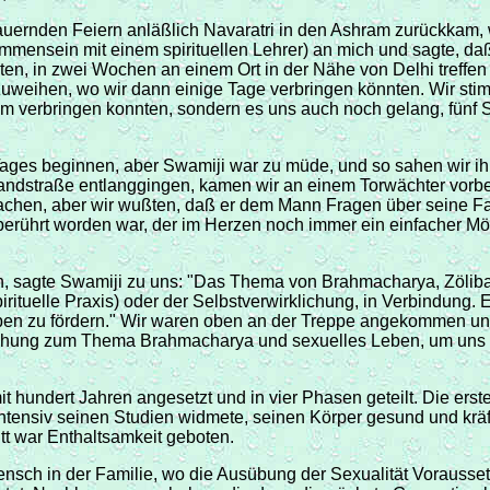
dauernden Feiern anläßlich Navaratri in den Ashram zurückkam,
ensein mit einem spirituellen Lehrer) an mich und sagte, daß
uten, in zwei Wochen an einem Ort in der Nähe von Delhi treff
inzuweihen, wo wir dann einige Tage verbringen könnten. Wir sti
it ihm verbringen konnten, sondern es uns auch noch gelang, f
 Tages beginnen, aber Swamiji war zu müde, und so sahen wir ih
ndstraße entlanggingen, kamen wir an einem Torwächter vorbei
achen, aber wir wußten, daß er dem Mann Fragen über seine Fa
rührt worden war, der im Herzen noch immer ein einfacher Mön
, sagte Swamiji zu uns: "Das Thema von Brahmacharya, Zölibat o
ituelle Praxis) oder der Selbstverwirklichung, in Verbindung. 
 Leben zu fördern." Wir waren oben an der Treppe angekommen u
Beziehung zum Thema Brahmacharya und sexuelles Leben, um un
it hundert Jahren angesetzt und in vier Phasen geteilt. Die ers
tensiv seinen Studien widmete, seinen Körper gesund und kräfti
tt war Enthaltsamkeit geboten.
ensch in der Familie, wo die Ausübung der Sexualität Vorausse