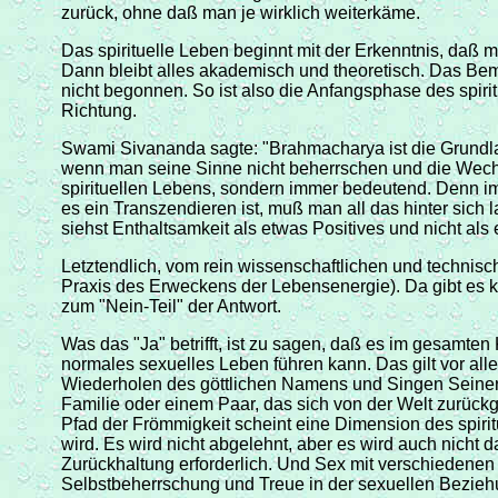
zurück, ohne daß man je wirklich weiterkäme.
Das spirituelle Leben beginnt mit der Erkenntnis, daß
Dann bleibt alles akademisch und theoretisch. Das Be
nicht begonnen. So ist also die Anfangsphase des spiri
Richtung.
Swami Sivananda sagte: "Brahmacharya ist die Grundlag
wenn man seine Sinne nicht beherrschen und die Wechsel
spirituellen Lebens, sondern immer bedeutend. Denn 
es ein Transzendieren ist, muß man all das hinter sic
siehst Enthaltsamkeit als etwas Positives und nicht als
Letztendlich, vom rein wissenschaftlichen und technisc
Praxis des Erweckens der Lebensenergie). Da gibt es ke
zum "Nein-Teil" der Antwort.
Was das "Ja" betrifft, ist zu sagen, daß es im gesamten
normales sexuelles Leben führen kann. Das gilt vor al
Wiederholen des göttlichen Namens und Singen Seiner H
Familie oder einem Paar, das sich von der Welt zurückge
Pfad der Frömmigkeit scheint eine Dimension des spiritu
wird. Es wird nicht abgelehnt, aber es wird auch nicht
Zurückhaltung erforderlich. Und Sex mit verschiedenen
Selbstbeherrschung und Treue in der sexuellen Bezie