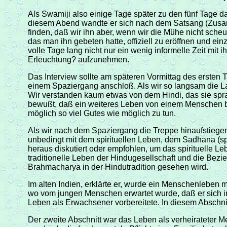
Als Swamiji also einige Tage später zu den fünf Tage 
diesem Abend wandte er sich nach dem Satsang (Zusamm
finden, daß wir ihn aber, wenn wir die Mühe nicht sche
das man ihn gebeten hatte, offiziell zu eröffnen und e
volle Tage lang nicht nur ein wenig informelle Zeit m
Erleuchtung? aufzunehmen.
Das Interview sollte am späteren Vormittag des ersten
einem Spaziergang anschloß. Als wir so langsam die La
Wir verstanden kaum etwas von dem Hindi, das sie spr
bewußt, daß ein weiteres Leben von einem Menschen be
möglich so viel Gutes wie möglich zu tun.
Als wir nach dem Spaziergang die Treppe hinaufstiegen
unbedingt mit dem spirituellen Leben, dem Sadhana (spir
heraus diskutiert oder empfohlen, um das spirituelle
traditionelle Leben der Hindugesellschaft und die 
Brahmacharya in der Hindutradition gesehen wird.
Im alten Indien, erklärte er, wurde ein Menschenleben m
wo vom jungen Menschen erwartet wurde, daß er sich in
Leben als Erwachsener vorbereitete. In diesem Abschni
Der zweite Abschnitt war das Leben als verheirateter M