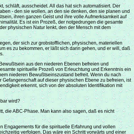
 schläft, ausscheidet. All das hat sich automatisiert. Der
aben - den sie wollen, an den sie denken, den sie planen und
ßtsein, ihren ganzen Geist und ihre volle Aufmerksamkeit auf
 Animalität. Es ist ein Prozeß, der notgedrungen die gesamte
der physischen Natur lenkt, den der Mensch mit dem
en, der sich zur grobstofflichen, physischen, materiellen
, um es zu bekommen, er läßt sich darin gehen, und er will, daß
s.
as Bewußtsein aus den niederen Ebenen befreien und
samte spirituelle Prozeß von Erleuchtung und Erkenntnis ein
inem niederen Bewußtseinszustand befreit. Wenn du nach
 Gefangenschaft auf dieser physischen Ebene zu befreien, ist
digkeit erkennt, sich von der absoluten Identifikation mit
gbar wird?
itt, die ABC-Phase. Man kann also sagen, daß es nicht
 Engagements für die spirituelle Erfahrung und vollen
chzeitig verfolgen. Das wäre ein Schritt vorwärts und einer