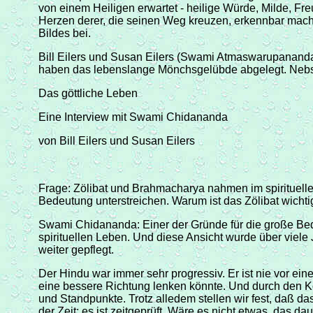
von einem Heiligen erwartet - heilige Würde, Milde, F
Herzen derer, die seinen Weg kreuzen, erkennbar macht. 
Bildes bei.
Bill Eilers und Susan Eilers (Swami Atmaswarupanan
haben das lebenslange Mönchsgelübde abgelegt. Nebst a
Das göttliche Leben
Eine Interview mit Swami Chidananda
von Bill Eilers und Susan Eilers
Frage: Zölibat und Brahmacharya nahmen im spirituell
Bedeutung unterstreichen. Warum ist das Zölibat wichtig
Swami Chidananda: Einer der Gründe für die große Bede
spirituellen Leben. Und diese Ansicht wurde über viele
weiter gepflegt.
Der Hindu war immer sehr progressiv. Er ist nie vor ei
eine bessere Richtung lenken könnte. Und durch den K
und Standpunkte. Trotz alledem stellen wir fest, daß 
der Zeit; es ist zeitgeprüft. Wäre es nicht etwas, das 