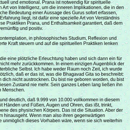
uell und emotional. Prana ist notwendig für spirituelle
rt von Intelligenz, um die inneren Implikationen, die in den
iche Bedeutung einer Aussage des Gurus sofort erfassen,
ahrung liegt, ist dafür eine spezielle Art von Verständnis
ese Praktiken Prana, und Enthaltsamkeit garantiert, daß dem
rnünftig und positiv.
Kontemplation, in philosophisches Studium, Reflexion und
rte Kraft steuern und auf die spirituellen Praktiken lenken
ie eine plötzliche Erleuchtung haben und sich dann ein für
 nicht mehr zurückkommen. In einem einzigen Augenblick der
terbliche Selbst. Ich habe weder Raum noch Zeit, ich wurde
tzlich, daß er das ist, was die Bhagavad Gita so beschreibt:
dich nicht austrocknen. Du bist nie geboren worden, du bist
ieß diesen Zustand nie mehr. Sein ganzes Leben lang ließen ihn
en Menschen.
 und deutlich, daß 9.999 von 10.000 vollkommen in diesem
it Händen und Füßen, Augen und Ohren, das ißt, trinkt,
bene des physischen Körpers. Das ist die Situation. Aber der
orm hinausgeht. Wenn man also ihren gegenwärtigen
ie unmöglich dieses Vorhaben wäre, wenn sie sich weiterhin