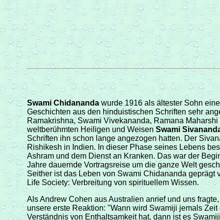
Swami Chidananda
wurde 1916 als ältester Sohn ein
Geschichten aus den hinduistischen Schriften sehr an
Ramakrishna, Swami Vivekananda, Ramana Maharshi od
weltberühmten Heiligen und Weisen
Swami Sivanand
Schriften ihn schon lange angezogen hatten. Der Siv
Rishikesh in Indien. In dieser Phase seines Lebens b
Ashram und dem Dienst an Kranken. Das war der Begi
Jahre dauernde Vortragsreise um die ganze Welt geschi
Seither ist das Leben von Swami Chidananda geprägt v
Life Society: Verbreitung von spirituellem Wissen.
Als Andrew Cohen aus Australien anrief und uns fragte,
unsere erste Reaktion: "Wann wird Swamiji jemals Zeit 
Verständnis von Enthaltsamkeit hat, dann ist es Swamiji