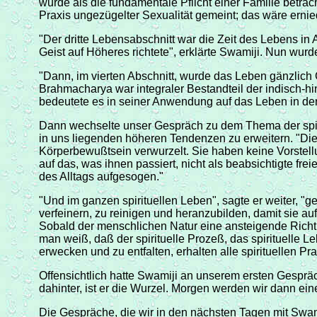
wurde als die fundamentale Pflicht einer Familie betra
Praxis ungezügelter Sexualität gemeint; das wäre ernied
"Der dritte Lebensabschnitt war die Zeit des Lebens i
Geist auf Höheres richtete", erklärte Swamiji. Nun wur
"Dann, im vierten Abschnitt, wurde das Leben gänzlich
Brahmacharya war integraler Bestandteil der indisch-hi
bedeutete es in seiner Anwendung auf das Leben in der
Dann wechselte unser Gespräch zu dem Thema der spirit
in uns liegenden höheren Tendenzen zu erweitern. "Die
Körperbewußtsein verwurzelt. Sie haben keine Vorstellu
auf das, was ihnen passiert, nicht als beabsichtigte fre
des Alltags aufgesogen."
"Und im ganzen spirituellen Leben", sagte er weiter, "
verfeinern, zu reinigen und heranzubilden, damit sie au
Sobald der menschlichen Natur eine ansteigende Richtu
man weiß, daß der spirituelle Prozeß, das spirituelle L
erwecken und zu entfalten, erhalten alle spirituellen Pra
Offensichtlich hatte Swamiji an unserem ersten Gespräc
dahinter, ist er die Wurzel. Morgen werden wir dann e
Die Gespräche, die wir in den nächsten Tagen mit Swami