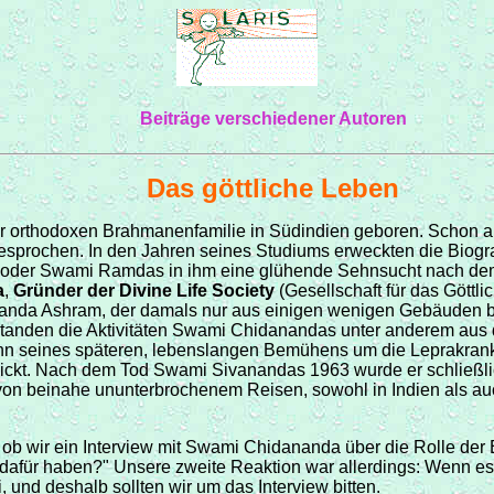
Beiträge verschiedener Autoren
Das göttliche Leben
er orthodoxen Brahmanenfamilie in Südindien geboren. Schon al
gesprochen. In den Jahren seines Studiums erweckten die Biog
er Swami Ramdas in ihm eine glühende Sehnsucht nach dem s
a
,
Gründer der Divine Life Society
(Gesellschaft für das Göttli
ananda Ashram, der damals nur aus einigen wenigen Gebäuden 
estanden die Aktivitäten Swami Chidanandas unter anderem aus
nn seines späteren, lebenslangen Bemühens um die Leprakran
ckt. Nach dem Tod Swami Sivanandas 1963 wurde er schließlich
on beinahe ununterbrochenem Reisen, sowohl in Indien als auc
 ob wir ein Interview mit Swami Chidananda über die Rolle der
dafür haben?" Unsere zweite Reaktion war allerdings: Wenn es 
, und deshalb sollten wir um das Interview bitten.