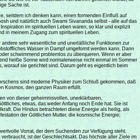
ige Sache ist.
 die, seitdem ich denken kann, einen formenden Einfluß auf
h und natürlich auch Swami Sivananda selbst - alle auf das
nspiration im spirituellen Leben waren, so klar und explizit
ebend in meinem Zugang zum spirituellen Leben.
ür andere sehr wesentliche und unerläßliche Funktionen zur
robstoffliches Wasser in Dampf umgeformt werden kann. Dann
dernd oder schwimmend problemlos zu überqueren. Wenn er aber
 glühend heiße Sonne wird normalerweise nicht einmal im Sommer
, worauf sie gerichtet sind. Darum geht es eigentlich beim
s Forschens sind moderne Physiker zum Schluß gekommen, daß
amten Kosmos, den ganzen Raum erfüllt.
en von dieser geheimnisvollen, unerklärbaren,
ttliches, etwas, das weder Anfang noch Ende hat. Sie ist
kraft. Die Hindus betrachteten diese Energie als heilig, als
estation der Göttlichen Mutter, die kosmische Energie;
wertvolle Vorrat, der dem Suchenden zur Verfügung steht.
verbraucht, ist der Geschlechtsakt. Das höchste aller Ziele im