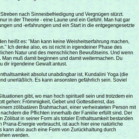
s Streben nach Sinnesbefriedigung und Vergnügen stürzt.
r in der Theorie - eine Laune und ein Gefühl. Man hat gar
ungen und -erfahrungen und ein Start in die entgegengesetzte
aden heißt es: "Man kann keine Weisheitserfahrung machen,
" Ich denke also, es ist nicht in irgendeiner Phase des
chlichen Natur und des menschlichen Bewußtseins. Und wenn
acht. Man muß damit beginnen und damit weitermachen. Du
u dir irgendeine Gewalt antust.
nthaltsamkeit absolut unabdingbar ist, Kundalini Yoga (die
nd unerläßlich. Es kann ansonsten gefährlich sein. Soviel
ituationen gibt, wo man hoch spirituell sein und trotzdem ein
ott gehen: Frömmigkeit, Gebet und Gottesdienst, das
inem zölibatären Brahmachari, einer verheirateten Person mit
achdem die Pflichten innerhalb der Familie erfüllt sind. Der
n Zölibat in seiner Form als totaler Enthaltsamkeit bestanden
 Prana-Energie verbraucht, ist auch hier eine natürliche
 Es kann also auch eine Form von Zurückhaltung durch
sehen werden.