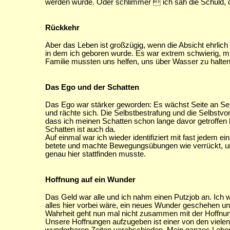
werden würde. Oder schlimmer  ich sah die Schuld, da
Rückkehr
Aber das Leben ist großzügig, wenn die Absicht ehrlich
in dem ich geboren wurde. Es war extrem schwierig, mi
Familie mussten uns helfen, uns über Wasser zu halten
Das Ego und der Schatten
Das Ego war stärker geworden: Es wächst Seite an Sei
und rächte sich. Die Selbstbestrafung und die Selbstvor
dass ich meinen Schatten schon lange davor getroffen h
Schatten ist auch da.
Auf einmal war ich wieder identifiziert mit fast jedem 
betete und machte Bewegungsübungen wie verrückt, um di
genau hier stattfinden musste.
Hoffnung auf ein Wunder
Das Geld war alle und ich nahm einen Putzjob an. Ich
alles hier vorbei wäre, ein neues Wunder geschehen un
Wahrheit geht nun mal nicht zusammen mit der Hoffnu
Unsere Hoffnungen aufzugeben ist einer von den vielen 