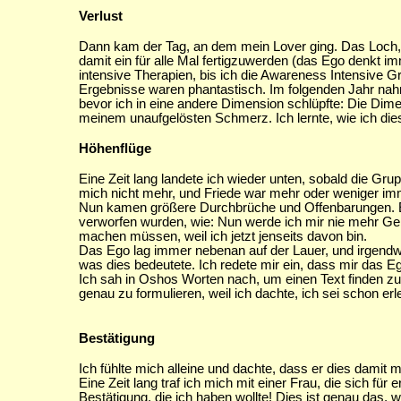
Verlust
Dann kam der Tag, an dem mein Lover ging. Das Loch, in 
damit ein für alle Mal fertigzuwerden (das Ego denkt im
intensive Therapien, bis ich die Awareness Intensive G
Ergebnisse waren phantastisch. Im folgenden Jahr nahm
bevor ich in eine andere Dimension schlüpfte: Die Dime
meinem unaufgelösten Schmerz. Ich lernte, wie ich die
Höhenflüge
Eine Zeit lang landete ich wieder unten, sobald die Gr
mich nicht mehr, und Friede war mehr oder weniger imm
Nun kamen größere Durchbrüche und Offenbarungen. Endl
verworfen wurden, wie: Nun werde ich mir nie mehr G
machen müssen, weil ich jetzt jenseits davon bin.
Das Ego lag immer nebenan auf der Lauer, und irgendw
was dies bedeutete. Ich redete mir ein, dass mir das E
Ich sah in Oshos Worten nach, um einen Text finden zu k
genau zu formulieren, weil ich dachte, ich sei schon erl
Bestätigung
Ich fühlte mich alleine und dachte, dass er dies damit 
Eine Zeit lang traf ich mich mit einer Frau, die sich für 
Bestätigung, die ich haben wollte! Dies ist genau das