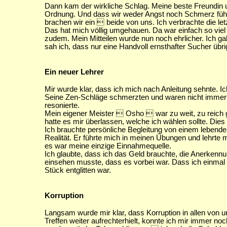
Dann kam der wirkliche Schlag. Meine beste Freundin u
Ordnung. Und dass wir weder Angst noch Schmerz fühl
brachen wir ein  beide von uns. Ich verbrachte die let
Das hat mich völlig umgehauen. Da war einfach so viel 
zudem. Mein Mitteilen wurde nun noch ehrlicher. Ich 
sah ich, dass nur eine Handvoll ernsthafter Sucher übr
Ein neuer Lehrer
Mir wurde klar, dass ich mich nach Anleitung sehnte. I
Seine Zen-Schläge schmerzten und waren nicht immer wil
resonierte.
Mein eigener Meister  Osho  war zu weit, zu reich g
hatte es mir überlassen, welche ich wählen sollte. Dies 
Ich brauchte persönliche Begleitung von einem lebenden 
Realität. Er führte mich in meinen Übungen und lehrte m
es war meine einzige Einnahmequelle.
Ich glaubte, dass ich das Geld brauchte, die Anerkennu
einsehen musste, dass es vorbei war. Dass ich einmal 
Stück entglitten war.
Korruption
Langsam wurde mir klar, dass Korruption in allen von uns 
Treffen weiter aufrechterhielt, konnte ich mir immer n