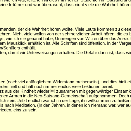
ch wie ich war, teilte ich all dies mit meinen Studenten im Satsang u
ne Irrtümer und war überrascht, dass nicht viele die Wahrheit hören 
en jemanden, der die Wahrheit hören wollte. Viele Leute kommen zu die
hren. Nicht viele wollen von der schmerzlichen Arbeit hören, die es
gs, wie ich sie genannt habe, Unmengen von Witzen über das An-sich-s
m Mausklick erhältlich ist. Alle Schriften sind öffentlich. In der Verg
/Schülers enthüllt.
en, damit wir Unterweisungen erhalten. Die Gefahr darin ist, dass wi
sen (nach viel anfänglichem Widerstand meinerseits), und dies hielt ei
rden hielt und hält noch immer endlos viele Lektionen bereit.
merz aus der Kindheit wieder  zusammen mit gegenwärtiger Einsamke
offenen Armen in die Neo-Satsang-Gemeinschaft aufgenommen. Doch 
ich sein. Jetzt endlich war ich in der Lage, ihn willkommen zu heißen 
rfnis nach Meditation. (In den Jahren, in denen ich niemand war, war
ieden, eins zu sein.