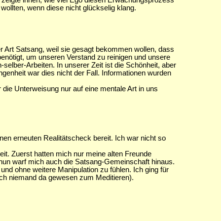
nd zeigte ihnen, wie viel Ego diesen Erwachungsprozess
wollten, wenn diese nicht glückselig klang.
ser Art Satsang, weil sie gesagt bekommen wollen, dass
 benötigt, um unseren Verstand zu reinigen und unsere
elber-Arbeiten. In unserer Zeit ist die Schönheit, aber
angenheit war dies nicht der Fall. Informationen wurden
r die Unterweisung nur auf eine mentale Art in uns
nen erneuten Realitätscheck bereit. Ich war nicht so
it. Zuerst hatten mich nur meine alten Freunde
nun warf mich auch die Satsang-Gemeinschaft hinaus.
und ohne weitere Manipulation zu fühlen. Ich ging für
 auch niemand da gewesen zum Meditieren).