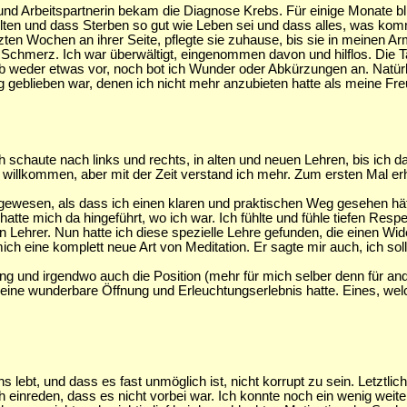
nd Arbeitspartnerin bekam die Diagnose Krebs. Für einige Monate blie
ten und dass Sterben so gut wie Leben sei und dass alles, was ko
zten Wochen an ihrer Seite, pflegte sie zuhause, bis sie in meinen Ar
Schmerz. Ich war überwältigt, eingenommen davon und hilflos. Die Tat
gab weder etwas vor, noch bot ich Wunder oder Abkürzungen an. Natü
ig geblieben war, denen ich nicht mehr anzubieten hatte als meine F
ch schaute nach links und rechts, in alten und neuen Lehren, bis ich 
lkommen, aber mit der Zeit verstand ich mehr. Zum ersten Mal erhiel
ewesen, als dass ich einen klaren und praktischen Weg gesehen hätt
hatte mich da hingeführt, wo ich war. Ich fühlte und fühle tiefen Resp
Lehrer. Nun hatte ich diese spezielle Lehre gefunden, die einen Wider
ich eine komplett neue Art von Meditation. Er sagte mir auch, ich sol
ng und irgendwo auch die Position (mehr für mich selber denn für and
eine wunderbare Öffnung und Erleuchtungserlebnis hatte. Eines, welc
lebt, und dass es fast unmöglich ist, nicht korrupt zu sein. Letztlich 
och einreden, dass es nicht vorbei war. Ich konnte noch ein wenig we