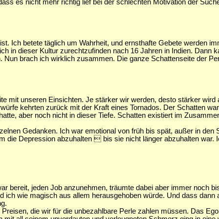
ss es nicht mehr richtig lief bei der schlechten Motivation der Such
 ist. Ich betete täglich um Wahrheit, und ernsthafte Gebete werden im
ch in dieser Kultur zurechtzufinden nach 16 Jahren in Indien. Dann 
. Nun brach ich wirklich zusammen. Die ganze Schattenseite der Pers
te mit unseren Einsichten. Je stärker wir werden, desto stärker wi
würfe kehrten zurück mit der Kraft eines Tornados. Der Schatten war d
atte, aber noch nicht in dieser Tiefe. Schatten existiert im Zusammen
einzelnen Gedanken. Ich war emotional von früh bis spät, außer in den 
e Depression abzuhalten  bis sie nicht länger abzuhalten war. Ich 
 war bereit, jeden Job anzunehmen, träumte dabei aber immer noch 
d ich wie magisch aus allem herausgehoben würde. Und dass dann all
ng.
Preisen, die wir für die unbezahlbare Perle zahlen müssen. Das Ego s