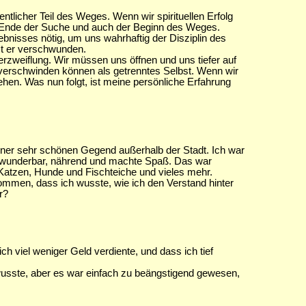
tlicher Teil des Weges. Wenn wir spirituellen Erfolg
as Ende der Suche und auch der Beginn des Weges.
lebnisses nötig, um uns wahrhaftig der Disziplin des
st er verschwunden.
erzweiflung. Wir müssen uns öffnen und uns tiefer auf
 verschwinden können als getrenntes Selbst. Wenn wir
ehen. Was nun folgt, ist meine persönliche Erfahrung
 einer sehr schönen Gegend außerhalb der Stadt. Ich war
war wunderbar, nährend und machte Spaß. Das war
 Katzen, Hunde und Fischteiche und vieles mehr.
ommen, dass ich wusste, wie ich den Verstand hinter
r?
ich viel weniger Geld verdiente, und dass ich tief
usste, aber es war einfach zu beängstigend gewesen,