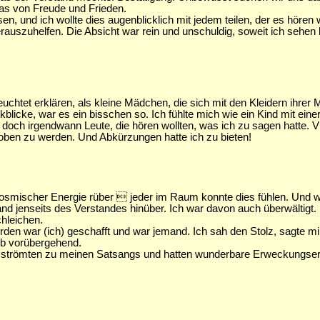
das von Freude und Frieden.
, und ich wollte dies augenblicklich mit jedem teilen, der es hören 
auszuhelfen. Die Absicht war rein und unschuldig, soweit ich sehen k
leuchtet erklären, als kleine Mädchen, die sich mit den Kleidern ihre
licke, war es ein bisschen so. Ich fühlte mich wie ein Kind mit einer
och irgendwann Leute, die hören wollten, was ich zu sagen hatte. V
oben zu werden. Und Abkürzungen hatte ich zu bieten!
kosmischer Energie rüber  jeder im Raum konnte dies fühlen. Und w
and jenseits des Verstandes hinüber. Ich war davon auch überwältigt. I
hleichen.
rden war (ich) geschafft und war jemand. Ich sah den Stolz, sagte mir
lb vorübergehend.
strömten zu meinen Satsangs und hatten wunderbare Erweckungserle