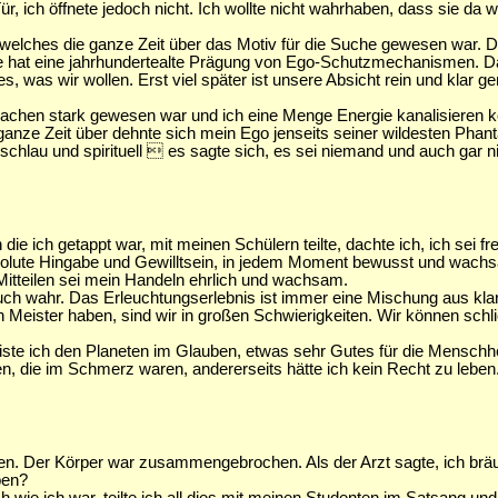
ür, ich öffnete jedoch nicht. Ich wollte nicht wahrhaben, dass sie da w
 welches die ganze Zeit über das Motiv für die Suche gewesen war. Dan
e hat eine jahrhundertealte Prägung von Ego-Schutzmechanismen. Das
s, was wir wollen. Erst viel später ist unsere Absicht rein und klar 
wachen stark gewesen war und ich eine Menge Energie kanalisieren ko
anze Zeit über dehnte sich mein Ego jenseits seiner wildesten Pha
lau und spirituell  es sagte sich, es sei niemand und auch gar nich
n die ich getappt war, mit meinen Schülern teilte, dachte ich, ich sei f
lute Hingabe und Gewilltsein, in jedem Moment bewusst und wachsam
Mitteilen sei mein Handeln ehrlich und wachsam.
uch wahr. Das Erleuchtungserlebnis ist immer eine Mischung aus kla
Meister haben, sind wir in großen Schwierigkeiten. Wir können schli
te ich den Planeten im Glauben, etwas sehr Gutes für die Menschheit
n, die im Schmerz waren, andererseits hätte ich kein Recht zu leben
en. Der Körper war zusammengebrochen. Als der Arzt sagte, ich brä
ben?