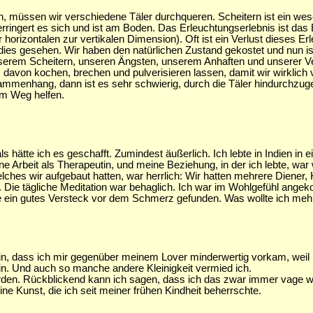
 müssen wir verschiedene Täler durchqueren. Scheitern ist ein wesen
erringert es sich und ist am Boden. Das Erleuchtungserlebnis ist d
 horizontalen zur vertikalen Dimension). Oft ist ein Verlust dieses Er
radies gesehen. Wir haben den natürlichen Zustand gekostet und nun i
t unserem Scheitern, unseren Ängsten, unserem Anhaften und unserer V
davon kochen, brechen und pulverisieren lassen, damit wir wirklich
sammenhang, dann ist es sehr schwierig, durch die Täler hindurchzug
m Weg helfen.
s hätte ich es geschafft. Zumindest äußerlich. Ich lebte in Indien in
eine Arbeit als Therapeutin, und meine Beziehung, in der ich lebte, 
ches wir aufgebaut hatten, war herrlich: Wir hatten mehrere Diener,
 Die tägliche Meditation war behaglich. Ich war im Wohlgefühl angek
tte ein gutes Versteck vor dem Schmerz gefunden. Was wollte ich meh
ht ein, dass ich mir gegenüber meinem Lover minderwertig vorkam, weil 
in. Und auch so manche andere Kleinigkeit vermied ich.
rden. Rückblickend kann ich sagen, dass ich das zwar immer vage w
e Kunst, die ich seit meiner frühen Kindheit beherrschte.