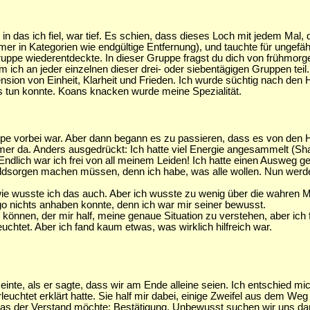
das ich fiel, war tief. Es schien, dass dieses Loch mit jedem Mal, da 
mer in Kategorien wie endgültige Entfernung), und tauchte für ungefähr
ruppe wiederentdeckte. In dieser Gruppe fragst du dich von frühmorge
 ich an jeder einzelnen dieser drei- oder siebentägigen Gruppen tei
nsion von Einheit, Klarheit und Frieden. Ich wurde süchtig nach den 
s tun konnte. Koans knacken wurde meine Spezialität.
uppe vorbei war. Aber dann begann es zu passieren, dass es von den H
er da. Anders ausgedrückt: Ich hatte viel Energie angesammelt (Sha
ich war ich frei von all meinem Leiden! Ich hatte einen Ausweg gef
eldsorgen machen müssen, denn ich habe, was alle wollen. Nun wer
ie wusste ich das auch. Aber ich wusste zu wenig über die wahren 
go nichts anhaben konnte, denn ich war mir seiner bewusst.
önnen, der mir half, meine genaue Situation zu verstehen, aber ich fan
euchtet. Aber ich fand kaum etwas, was wirklich hilfreich war.
meinte, als er sagte, dass wir am Ende alleine seien. Ich entschied m
erleuchtet erklärt hatte. Sie half mir dabei, einige Zweifel aus dem Weg 
, was der Verstand möchte: Bestätigung. Unbewusst suchen wir uns dan