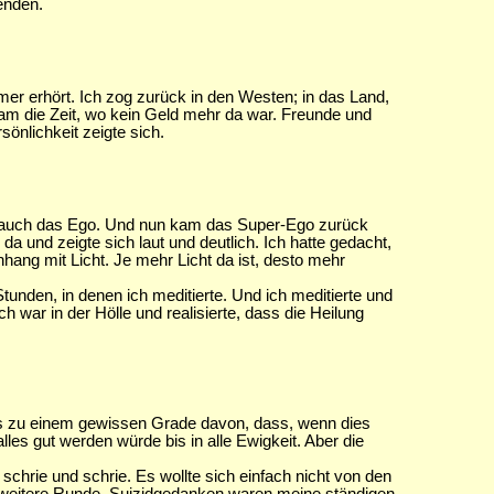
enden.
mer erhört. Ich zog zurück in den Westen; in das Land,
kam die Zeit, wo kein Geld mehr da war. Freunde und
önlichkeit zeigte sich.
rd auch das Ego. Und nun kam das Super-Ego zurück
a und zeigte sich laut und deutlich. Ich hatte gedacht,
hang mit Licht. Je mehr Licht da ist, desto mehr
Stunden, in denen ich meditierte. Und ich meditierte und
war in der Hölle und realisierte, dass die Heilung
bis zu einem gewissen Grade davon, dass, wenn dies
es gut werden würde bis in alle Ewigkeit. Aber die
chrie und schrie. Es wollte sich einfach nicht von den