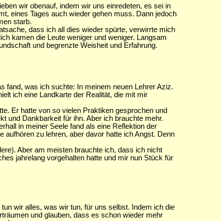
ben wir obenauf, indem wir uns einredeten, es sei in
mmt, eines Tages auch wieder gehen muss. Dann jedoch
men starb.
sache, dass ich all dies wieder spürte, verwirrte mich
rlich kamen die Leute weniger und weniger. Langsam
reundschaft und begrenzte Weisheit und Erfahrung.
das fand, was ich suchte: In meinem neuen Lehrer Aziz.
t ich eine Landkarte der Realität, die mit mir
e. Er hatte von so vielen Praktiken gesprochen und
ekt und Dankbarkeit für ihn. Aber ich brauchte mehr.
hall in meiner Seele fand als eine Reflektion der
le aufhören zu lehren, aber davor hatte ich Angst. Denn
ere). Aber am meisten brauchte ich, dass ich nicht
hes jahrelang vorgehalten hatte und mir nun Stück für
tun wir alles, was wir tun, für uns selbst. Indem ich die
iterträumen und glauben, dass es schon wieder mehr