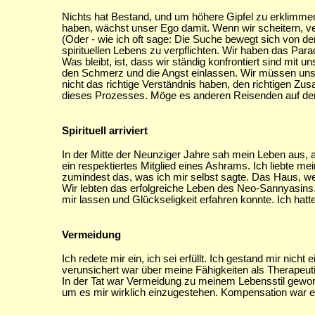
Nichts hat Bestand, und um höhere Gipfel zu erklimmen,
haben, wächst unser Ego damit. Wenn wir scheitern, v
(Oder - wie ich oft sage: Die Suche bewegt sich von der
spirituellen Lebens zu verpflichten. Wir haben das Pa
Was bleibt, ist, dass wir ständig konfrontiert sind mi
den Schmerz und die Angst einlassen. Wir müssen uns 
nicht das richtige Verständnis haben, den richtigen Zu
dieses Prozesses. Möge es anderen Reisenden auf de
Spirituell arriviert
In der Mitte der Neunziger Jahre sah mein Leben aus, al
ein respektiertes Mitglied eines Ashrams. Ich liebte m
zumindest das, was ich mir selbst sagte. Das Haus, wel
Wir lebten das erfolgreiche Leben des Neo-Sannyasins.
mir lassen und Glückseligkeit erfahren konnte. Ich ha
Vermeidung
Ich redete mir ein, ich sei erfüllt. Ich gestand mir nic
verunsichert war über meine Fähigkeiten als Therapeut
In der Tat war Vermeidung zu meinem Lebensstil gewo
um es mir wirklich einzugestehen. Kompensation war ein