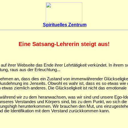
Spirituelles Zentrum
Eine Satsang-Lehrerin steigt aus!
 auf ihrer Webseite das Ende ihrer Lehrtätigkeit verkündet. In ihrem 
tung, raus aus der Erleuchtung...
ehmen an, dass dies ein Zustand von immerwährender Glückseligkeit 
 Ausdehnung ins Jenseits. Obwohl es wahr ist, dass es so etwas wie d
n etwas ziemlich anderes. Die Glückseligkeit ist nicht das emotional
ck, während wir zu dem heranwachsen, was wir sind und unsere Ego-Ide
ts unseres Verstandes und Körpers sind, bis zu dem Punkt, wo sich 
ungshigh herunterkommen. Wir brauchen den Mut, uns einzugestehen
und die Identifikation mit dem Verstand zurückkommen kann.