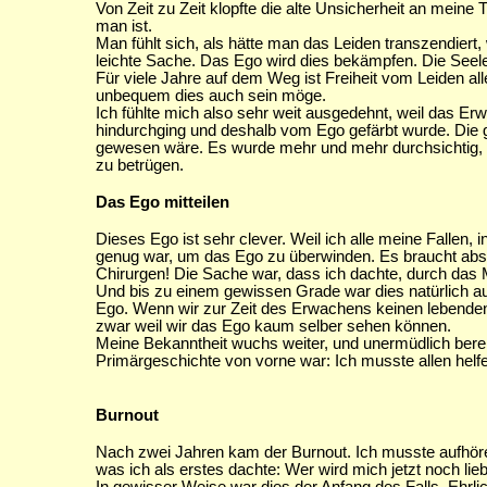
Von Zeit zu Zeit klopfte die alte Unsicherheit an meine T
man ist.
Man fühlt sich, als hätte man das Leiden transzendiert,
leichte Sache. Das Ego wird dies bekämpfen. Die Seel
Für viele Jahre auf dem Weg ist Freiheit vom Leiden alle
unbequem dies auch sein möge.
Ich fühlte mich also sehr weit ausgedehnt, weil das Er
hindurchging und deshalb vom Ego gefärbt wurde. Die g
gewesen wäre. Es wurde mehr und mehr durchsichtig, sch
zu betrügen.
Das Ego mitteilen
Dieses Ego ist sehr clever. Weil ich alle meine Fallen, i
genug war, um das Ego zu überwinden. Es braucht abso
Chirurgen! Die Sache war, dass ich dachte, durch das 
Und bis zu einem gewissen Grade war dies natürlich a
Ego. Wenn wir zur Zeit des Erwachens keinen lebenden 
zwar weil wir das Ego kaum selber sehen können.
Meine Bekanntheit wuchs weiter, und unermüdlich bereis
Primärgeschichte von vorne war: Ich musste allen helfe
Burnout
Nach zwei Jahren kam der Burnout. Ich musste aufhör
was ich als erstes dachte: Wer wird mich jetzt noch lie