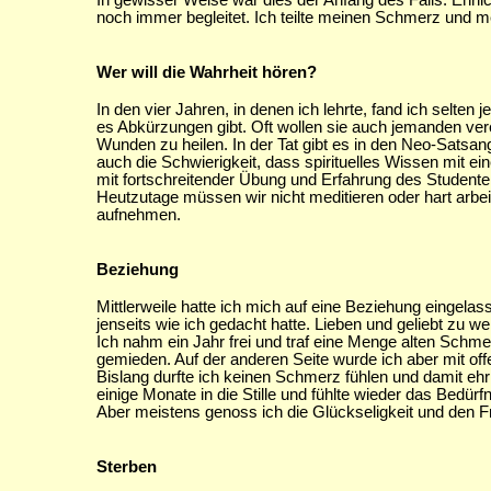
In gewisser Weise war dies der Anfang des Falls. Ehrli
noch immer begleitet. Ich teilte meinen Schmerz und mei
Wer will die Wahrheit hören?
In den vier Jahren, in denen ich lehrte, fand ich selt
es Abkürzungen gibt. Oft wollen sie auch jemanden vere
Wunden zu heilen. In der Tat gibt es in den Neo-Satsan
auch die Schwierigkeit, dass spirituelles Wissen mit eine
mit fortschreitender Übung und Erfahrung des Studenten
Heutzutage müssen wir nicht meditieren oder hart arbeit
aufnehmen.
Beziehung
Mittlerweile hatte ich mich auf eine Beziehung eingelas
jenseits wie ich gedacht hatte. Lieben und geliebt zu we
Ich nahm ein Jahr frei und traf eine Menge alten Sch
gemieden. Auf der anderen Seite wurde ich aber mit 
Bislang durfte ich keinen Schmerz fühlen und damit ehrl
einige Monate in die Stille und fühlte wieder das Bedü
Aber meistens genoss ich die Glückseligkeit und den Fr
Sterben