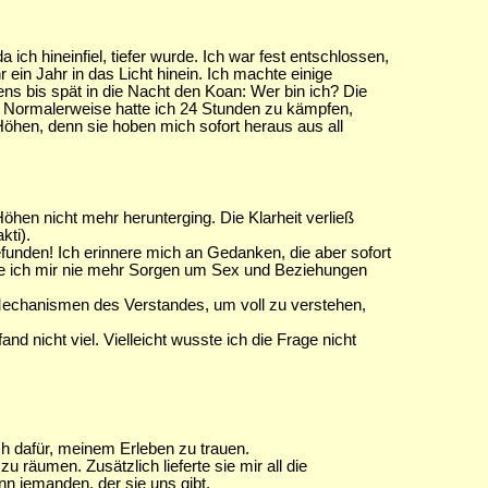
ich hineinfiel, tiefer wurde. Ich war fest entschlossen,
 ein Jahr in das Licht hinein. Ich machte einige
ns bis spät in die Nacht den Koan: Wer bin ich? Die
l. Normalerweise hatte ich 24 Stunden zu kämpfen,
Höhen, denn sie hoben mich sofort heraus aus all
öhen nicht mehr herunterging. Die Klarheit verließ
kti).
unden! Ich erinnere mich an Gedanken, die aber sofort
de ich mir nie mehr Sorgen um Sex und Beziehungen
Mechanismen des Verstandes, um voll zu verstehen,
d nicht viel. Vielleicht wusste ich die Frage nicht
ich dafür, meinem Erleben zu trauen.
zu räumen. Zusätzlich lieferte sie mir all die
n jemanden, der sie uns gibt.