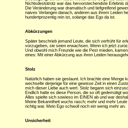
Nichtsdestotrotz war das hervorstechendste Erlebnis 
Die Veränderung war dramatisch und tiefgreifend gewesen
naives Verlangen danach, anderen aus ihrem Leiden her
hundertprozentig rein ist, solange das Ego da ist.
Abkürzungen
Später beschrieb jemand Leute, die sich verfrüht für er
vorzugeben, sie seien erwachsen. Wenn ich jetzt zurückb
Und obwohl mich Freunde wie die Pest mieden, kamen d
eines: Mit einer Abkürzung aus ihren Leiden herausgeh
Stolz
Natürlich haben sie gestaunt. Ich brachte eine Menge 
wechselte derjenige für eine gewisse Zeit in einen Zust
mich dieser Liebe auch wert. Stolz begann sich einzusc
Endlich hatte es diese Person, die so oft gedemütigt wo
Alles spielte sich sowieso im EINEN ab und war desha
Meine Bekanntheit wuchs rasch; mehr und mehr Leute 
richtig war. Mein Ego schwoll noch ein wenig mehr an.
Unsicherheit