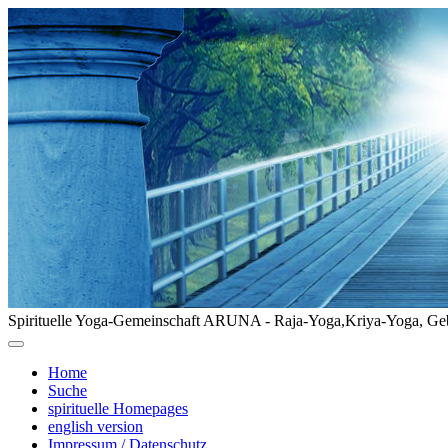
Spirituelle Yoga-Gemeinschaft ARUNA - Raja-Yoga,Kriya-Yoga, Geb
Home
Suche
spirituelle Homepages
english version
Impressum / Datenschutz