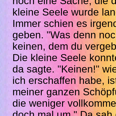
noch eine Sache, die d
kleine Seele wurde la
Immer schien es irgen
geben. "Was denn noch?
keinen, dem du vergeb
Die kleine Seele konn
da sagte. "
Keinen!" wi
ich erschaffen habe, is
meiner ganzen Schöpfu
die weniger vollkomme
doch mal um." Da sah 