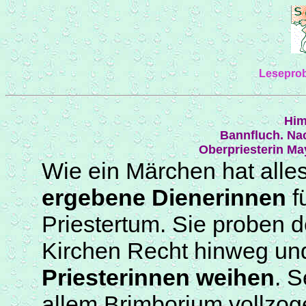
Leseprob
Him
Bannfluch. Na
Oberpriesterin
Ma
Wie ein Märchen hat all
ergebene Dienerinnen
f
Priestertum. Sie proben d
Kirchen Recht hinweg u
Priesterinnen weihen
. 
allem Brimborium vollzog