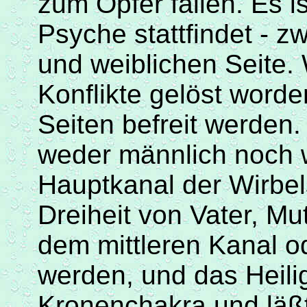
zum Opfer fallen. Es is
Psyche stattfindet - 
und weiblichen Seite.
Konflikte gelöst word
Seiten befreit werden
weder männlich noch we
Hauptkanal der Wirbels
Dreiheit von Vater, Mut
dem mittleren Kanal 
werden, und das Heili
Kronenchakra
und
läß