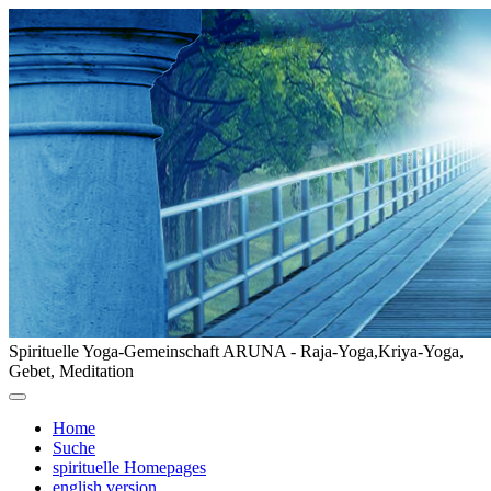
Spirituelle Yoga-Gemeinschaft ARUNA - Raja-Yoga,Kriya-Yoga,
Gebet, Meditation
Home
Suche
spirituelle Homepages
english version