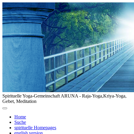
Spirituelle Yoga-Gemeinschaft ARUNA - Raja-Yoga,Kriya-Yoga,
Gebet, Meditation
Home
Suche
spirituelle Homepages
english version