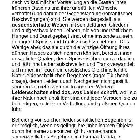
nach volkstümlicher Vorstellung an die Stätten ihres
früheren Daseins und ihrer unerfüllten Wünsche
verhaftet (und darum der Gegenstand nekromantischer
Beschwörungen) sind. Sie werden dargestellt als
gespensterhafte Wesen
mit spindeldürren Gliedern
und aufgeschwollenen Leibern, die von unersättlichem
Hunger und Durst geplagt sind, ohne imstande zu sein,
genügend Speise und Trank zu sich zu nehmen. Das
Wenige aber, das sie durch die winzige Öffnung ihres
dünnen Halses zu sich nehmen können, bereitet ihnen
unsägliche Qualen, denn Speise ist ihnen unverdaulich
und läßt ihre Leiber aufschwellen und Trank verwandelt
sich ihnen in Feuer: ein drastisches Gleichnis für die
Natur leidenschaftlichen Begehrens (raga; Tib.: hdod-
chags), deren Leiden durch Nachgeben nicht gestillt,
sondern vermehrt werden. In anderen Worten:
Leidenschaften sind das, was Leiden schafft
, weil sie
ihrer Natur nach unstillbar sind und jeder Versuch, sie zu
befriedigen, zu tieferer Verhaftung und größeren Qualen
führt.
Befreiung von solchen leidenschaftlichen Begehren ist
nur möglich, wenn es gelingt ihre unheilsamen Objekte
durch heilsame zu ersetzen (d. h. kama-chanda,
sinnenweltliches Begehren, in dharma-chanda, in