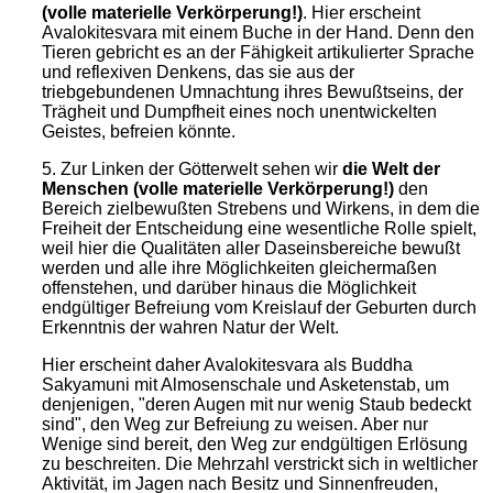
(
volle materielle Verkörperung
!)
. Hier erscheint
Avalokitesvara mit einem Buche in der Hand. Denn den
Tieren gebricht es an der Fähigkeit artikulierter Sprache
und reflexiven Denkens, das sie aus der
triebgebundenen Umnachtung ihres Bewußtseins, der
Trägheit und Dumpfheit eines noch unentwickelten
Geistes, befreien könnte.
5. Zur Linken der Götterwelt sehen wir
die Welt der
Menschen
(
volle materielle Verkörperung
!)
den
Bereich zielbewußten Strebens und Wirkens, in dem die
Freiheit der Entscheidung eine wesentliche Rolle spielt,
weil hier die Qualitäten aller Daseinsbereiche bewußt
werden und alle ihre Möglichkeiten gleichermaßen
offenstehen, und darüber hinaus die Möglichkeit
endgültiger Befreiung vom Kreislauf der Geburten durch
Erkenntnis der wahren Natur der Welt.
Hier erscheint daher Avalokitesvara als Buddha
Sakyamuni mit Almosenschale und Asketenstab, um
denjenigen, "deren Augen mit nur wenig Staub bedeckt
sind", den Weg zur Befreiung zu weisen. Aber nur
Wenige sind bereit, den Weg zur endgültigen Erlösung
zu beschreiten. Die Mehrzahl verstrickt sich in weltlicher
Aktivität, im Jagen nach Besitz und Sinnenfreuden,