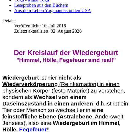
Leseproben aus den Büchern
Aus dem Leben Yoganandas in den USA
Details
Veröffentlicht: 10. Juli 2016
Zuletzt aktualisiert: 02. August 2026
Der Kreislauf der Wiedergeburt
"Himmel, Hölle, Fegefeuer sind real!"
Wiedergeburt
ist hier
nicht als
Wiederverkörperun
g (Reinkarnation) in einen
physischen Körper
(feste Materie!) zu verstehen,
sondern als
Wechsel von einem
Daseinszustand in einen anderen
, d.h. stirbt ein
Tier oder Mensch so wechselt er in
eine
feinstoffliche Ebene (Astralebene
, Anderswelt,
Jenseits), also eine
Wiedergeburt im Himmel,
Hölle,
Fegefeuer
!!