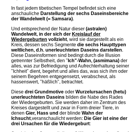
In fast jedem tibetischen Tempel befindet sich eine
anschauliche
Darstellung der sechs Daseinsbereiche
der Wandelwelt (= Samsara)
.
Und entsprechend der Natur dieser
(astralen)
Wandelwelt, in der sich der
Kreislauf der
Wiedergeburten
vollzieht
, wird sie dargestellt als ein
Kreis, dessen sechs Segmente
die sechs Haupttypen
weltlichen, d.h. unerleuchteten Daseins darstellen
.
Diese Daseinsformen sind bedingt durch die Illusion
getrennter Selbstheit, den "
Ich"-Wahn, (asmimana)
der
alles, was zur Befriedigung und Aufrechterhaltung seiner
"Ichheit" dient, begehrt und alles das, was sich ihm oder
seinem Begehren entgegensetzt, verabscheut, als
hassenswert, "häßlich", betrachtet.
Diese
drei Grundmotive
oder
Wurzelursachen (hetu)
unerleuchteten Daseins
bilden die Nabe des Rades
der Wiedergeburten. Sie werden daher im Zentrum des
Kreises dargestellt und zwar in Form dreier Tiere, in
denen
Gier, Hass und
der blinde
Wahn der
Ichsucht
,veranschaulicht werden:
D
ie Gier ist eine der
drei Ursachen für die Wiedergeburt
: