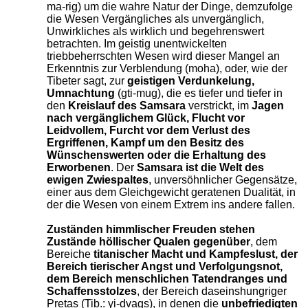
ma-rig) um die wahre Natur der Dinge, demzufolge
die Wesen Vergängliches als unvergänglich,
Unwirkliches als wirklich und begehrenswert
betrachten. Im geistig unentwickelten
triebbeherrschten Wesen wird dieser Mangel an
Erkenntnis zur Verblendung (moha), oder, wie der
Tibeter sagt, zur
geistigen Verdunkelung,
Umnachtung
(gti-mug), die es tiefer und tiefer in
den
Kreislauf des Samsara
verstrickt, im
Jagen
nach vergänglichem Glück, Flucht vor
Leidvollem, Furcht vor dem Verlust des
Ergriffenen, Kampf um den Besitz des
Wünschenswerten oder die Erhaltung des
Erworbenen
. Der
Samsara ist die Welt des
ewigen Zwiespaltes
, unversöhnlicher Gegensätze,
einer aus dem Gleichgewicht geratenen Dualität, in
der die Wesen von einem Extrem ins andere fallen.
Zuständen himmlischer Freuden stehen
Zustände höllischer Qualen gegenüber
, dem
Bereiche
titanischer Macht und Kampfeslust, der
Bereich tierischer Angst und Verfolgungsnot,
dem Bereich menschlichen Tatendranges und
Schaffensstolzes
, der Bereich daseinshungriger
Pretas (Tib.: yi-dvags), in denen die
unbefriedigten