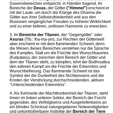
Daseinsbereiches entspricht, in Händen tragend. Im
Bereiche der
Devas,
der Götter
("Himmel")
erscheint er
mit der Laute, um durch die Klänge des Dharma die
Götter aus ihrer Selbstzufriedenheit und aus den
Illusionen vergänglicher Freuden zu höherer Wirklichkeit
und zu einer tieferen, zeitlosen Harmonie zu erwecken.
3. Im
Bereiche der
Titanen
, der "Gegengötter" oder
Asuras
(Tib.: Iha-ma-yin), zur Rechten der Götterwelt
aber erscheint er mit dem flammenden Schwert, denn
die Wesen dieses Bereiches verstehen nur die Sprache
des Kampfes. Statt um die Früchte des Wunschbaumes
(Kalpataru), der zwischen dem Bereich der Götter und
dem der Titanen steht, zu kämpfen, lehrt der Bodhisattva
den edleren Kampf um die Früchte der Erkenntnis und
Wunschbefreiung. Das flammende Schwert ist das
Symbol der die Dunkelheit des Nichtwissens und die
Knoten der Verstrickung durchschneidenden, aktiven
"Unterscheidenden Erkenntnis".
4. Als Kehrseite der Machttrunkenheit der Titanen, steht
ihnen im linken unteren Sektor, der Bereich der Furcht
gegenüber, des Verfolgtseins und Ausgeliefertseins an
ein blindes Schicksal naturgegebener Notwendigkeiten
und unkontrollierbarer Instinkte der
Bereich der
Tiere