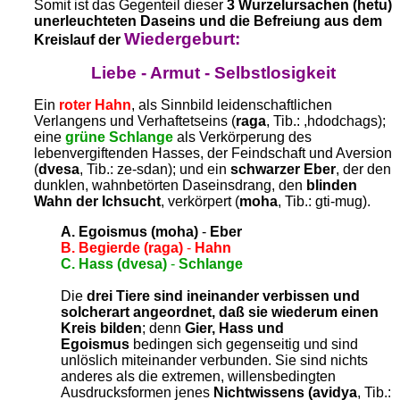
Somit ist das Gegenteil dieser
3
Wurzelursachen (hetu)
unerleuchteten Daseins und die Befreiung aus dem
Wiedergeburt:
Kreislauf der
Liebe - Armut - Selbstlosigkeit
Ein
roter Hahn
, als Sinnbild leidenschaftlichen
Verlangens und Verhaftetseins (
raga
, Tib.: ,hdodchags);
eine
grüne Schlange
als Verkörperung des
lebenvergiftenden Hasses, der Feindschaft und Aversion
(
dvesa
, Tib.: ze-sdan); und ein
schwarzer Eber
, der den
dunklen, wahnbetörten Daseinsdrang, den
blinden
Wahn der Ichsucht
, verkörpert (
moha
, Tib.: gti-mug).
A. Egoismus (moha)
-
Eber
B. Begierde (raga)
-
Hahn
C. Hass (dvesa)
-
Schlange
Die
drei Tiere sind ineinander verbissen und
solcherart angeordnet, daß sie wiederum einen
Kreis bilden
; denn
Gier, Hass und
Egoismus
bedingen sich gegenseitig und sind
unlöslich miteinander verbunden. Sie sind nichts
anderes als die extremen, willensbedingten
Ausdrucksformen jenes
Nichtwissens (avidya
, Tib.: