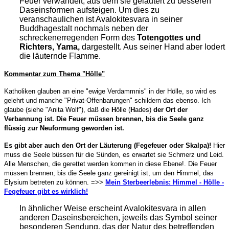
Feuer verwandelt, aus dem sie geläutert zu besseren
Daseinsformen aufsteigen. Um dies zu
veranschaulichen ist Avalokitesvara in seiner
Buddhagestalt nochmals neben der
schreckenerregenden Form des
Totengottes und
Richters, Yama,
dargestellt. Aus seiner Hand aber lodert
die läuternde Flamme.
Kommentar
zum Thema "Hölle"
Katholiken glauben an eine "ewige Verdammnis" in der Hölle, so wird es
gelehrt und manche "Privat-Offenbarungen" schildern das ebenso. Ich
glaube (siehe "Anita Wolf"), daß die
H
ölle (
H
ades)
der Ort der
Verbannung ist.
Die Feuer müssen brennen, bis die Seele ganz
flüssig zur Neuformung geworden ist.
Es gibt aber auch den Ort der Läuterung (Fegefeuer oder Skalpa)!
Hier
muss die Seele büssen für die Sünden, es erwartet sie Schmerz und Leid.
Alle Menschen, die gerettet werden kommen in diese Ebene!. Die Feuer
müssen brennen, bis die Seele ganz gereinigt ist, um den Himmel, das
Elysium betreten zu können. =>>
Mein Sterbeerlebnis: Himmel -
Hölle -
Fegefeuer gibt es wirklich!
In ähnlicher Weise erscheint Avalokitesvara in allen
anderen Daseinsbereichen, jeweils das Symbol seiner
besonderen Sendung, das der Natur des betreffenden