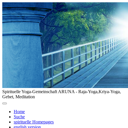
Spirituelle Yoga-Gemeinschaft ARUNA - Raja-Yoga,Kriya-Yoga,
Gebet, Meditation
Home
Suche
spirituelle Homepages
english version