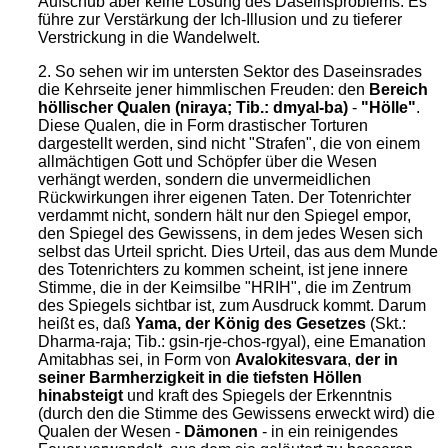
Aufschub aber keine Lösung des Daseinsproblems. Es
führe zur Verstärkung der Ich-Illusion und zu tieferer
Verstrickung in die Wandelwelt.
2. So sehen wir im untersten Sektor des Daseinsrades
die Kehrseite jener himmlischen Freuden: den
Bereich
höllischer Qualen (niraya; Tib.: dmyal-ba)
-
"Hölle"
.
Diese Qualen, die in Form drastischer Torturen
dargestellt werden, sind nicht "Strafen", die von einem
allmächtigen Gott und Schöpfer über die Wesen
verhängt werden, sondern die unvermeidlichen
Rückwirkungen ihrer eigenen Taten. Der Totenrichter
verdammt nicht, sondern hält nur den Spiegel empor,
den Spiegel des Gewissens, in dem jedes Wesen sich
selbst das Urteil spricht. Dies Urteil, das aus dem Munde
des Totenrichters zu kommen scheint, ist jene innere
Stimme, die in der Keimsilbe "HRIH", die im Zentrum
des Spiegels sichtbar ist, zum Ausdruck kommt. Darum
heißt es, daß
Yama, der König des Gesetzes
(Skt.:
Dharma-raja; Tib.: gsin-rje-chos-rgyal), eine Emanation
Amitabhas sei, in Form von
Avalokitesvara
,
der in
seiner Barmherzigkeit in die tiefsten Höllen
hinabsteigt
und kraft des Spiegels der Erkenntnis
(durch den die Stimme des Gewissens erweckt wird) die
Qualen der Wesen -
Dämonen
- in ein reinigendes