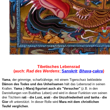
Tibetisches Lebensrad
(auch:
Rad des Werdens
;
Sanskrit
:
Bhava
-
cakra
)
Yama
, der grimmige, scharfzähnige, mit einem Tigerschurz bekleidete
Dämon des Todes und des Unheilsamen
hält das Lebensrad in seinen
Krallen.
Yama
(=
Mara) figuriert auch als "Versucher"
(z.B. in den
Darstellungen von Buddhas Leben) und wird in dieser Funktion von seinen
drei Töchtern
rati - die Lust, arati - die Unzufriedenheit und tanha - die
Gier
oft unterstützt. In dieser Rolle wird
Mara mit dem christlichen
Teufel verglichen
.