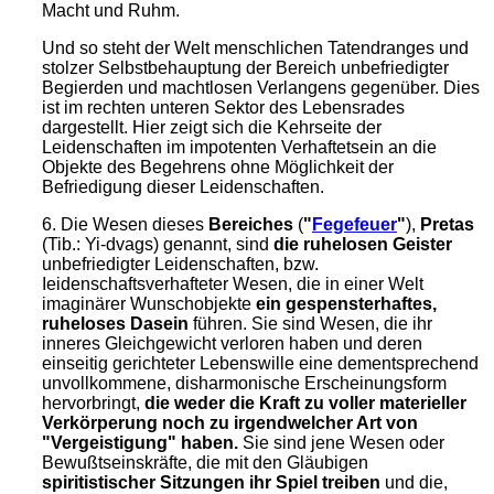
Macht und Ruhm.
Und so steht der Welt menschlichen Tatendranges und
stolzer Selbstbehauptung der Bereich unbefriedigter
Begierden und machtlosen Verlangens gegenüber. Dies
ist im rechten unteren Sektor des Lebensrades
dargestellt. Hier zeigt sich die Kehrseite der
Leidenschaften im impotenten Verhaftetsein an die
Objekte des Begehrens ohne Möglichkeit der
Befriedigung dieser Leidenschaften.
6. Die Wesen dieses
Bereiches
(
"
Fegefeuer
"
),
Pretas
(Tib.: Yi-dvags) genannt, sind
die ruhelosen Geister
unbefriedigter Leidenschaften, bzw.
Ieidenschaftsverhafteter Wesen, die in einer Welt
imaginärer Wunschobjekte
ein gespensterhaftes,
ruheloses Dasein
führen. Sie sind Wesen, die ihr
inneres Gleichgewicht verloren haben und deren
einseitig gerichteter Lebenswille eine dementsprechend
unvollkommene, disharmonische Erscheinungsform
hervorbringt,
die weder die Kraft zu voller materieller
Verkörperung noch zu irgendwelcher Art von
"Vergeistigung" haben.
Sie sind jene Wesen oder
Bewußtseinskräfte, die mit den Gläubigen
spiritistischer Sitzungen ihr Spiel treiben
und die,