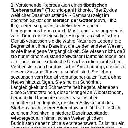
1. Vorstehende Reproduktion eines
tibetischen
"Lebensrades"
(Tib.: srid-pahi hkhor-lo, "der Zyklus
weltlicher Daseinszustände" - Samsara) zeigt im
obersten Sektor den
Bereich der Götter
(deva, Tib.:
Iha), deren sorgloses, ästhetischen Freuden
hingegebenes Leben durch Musik und Tanz angedeutet
wird. Durch diese einseitige Hingabe an ästhetischen
Genuß vergessen sie die wahre Natur des Lebens, die
Begrenztheit ihres Daseins, die Leiden anderer Wesen,
sowie ihre eigene Vergänglichkeit. Sie wissen nicht, daß
sie nur in einem Zustand zeitweiser Harmonie leben, der
ein Ende nimmt, sobald die Ursachen (die moralischen
Verdienste, nach buddhistischer Anschauung), die sie zu
diesem Zustand führten, erschöpft sind. Sie leben
sozusagen vom Kapital vergangener guter Taten, ohne
Neues hinzuzufügen. Sie sind mit Schönheit,
Langlebigkeit und Schmerzfreiheit begabt, aber eben
diese Schmerzfreiheit, dieser Mangel an Widerständen,
beraubt die Harmonie dieses Daseins aller
schöpferischen Impulse, geistiger Aktivität und des
Strebens nach tieferer Erkenntnis und führt schließlich
zu einem Absinken in niedere Daseinszustände.
Wiedergeburt in himmlischen Welten gilt dem
Buddhisten daher nicht als erstrebenswert. Es ist nur ein