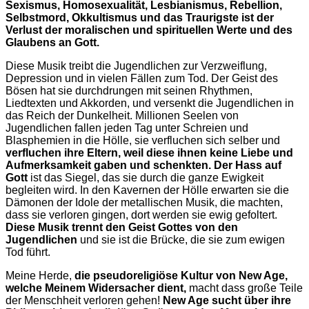
Sexismus, Homosexualität, Lesbianismus, Rebellion,
Selbstmord, Okkultismus und das Traurigste ist der
Verlust der moralischen und spirituellen Werte und des
Glaubens an Gott.
Diese Musik treibt die Jugendlichen zur Verzweiflung,
Depression und in vielen Fällen zum Tod. Der Geist des
Bösen hat sie durchdrungen mit seinen Rhythmen,
Liedtexten und Akkorden, und versenkt die Jugendlichen in
das Reich der Dunkelheit. Millionen Seelen von
Jugendlichen fallen jeden Tag unter Schreien und
Blasphemien in die Hölle, sie verfluchen sich selber und
verfluchen ihre Eltern, weil diese ihnen keine Liebe und
Aufmerksamkeit gaben und schenkten.
Der Hass auf
Gott
ist das Siegel, das sie durch die ganze Ewigkeit
begleiten wird. In den Kavernen der Hölle erwarten sie die
Dämonen der Idole der metallischen Musik, die machten,
dass sie verloren gingen, dort werden sie ewig gefoltert.
Diese Musik trennt den Geist Gottes von den
Jugendlichen
und sie ist die Brücke, die sie zum ewigen
Tod führt.
Meine Herde,
die pseudoreligiöse Kultur von New Age,
welche Meinem Widersacher dient,
macht dass große Teile
der Menschheit verloren gehen!
New Age sucht über ihre