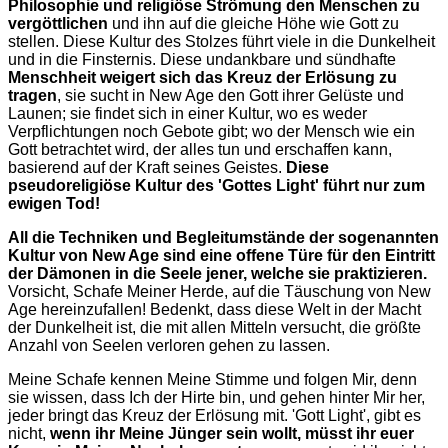
Philosophie und religiöse Strömung den Menschen zu
vergöttlichen
und ihn auf die gleiche Höhe wie Gott zu
stellen. Diese Kultur des Stolzes führt viele in die Dunkelheit
und in die Finsternis. Diese undankbare und sündhafte
Menschheit weigert sich das Kreuz der Erlösung zu
tragen
, sie sucht in New Age den Gott ihrer Gelüste und
Launen; sie findet sich in einer Kultur, wo es weder
Verpflichtungen noch Gebote gibt; wo der Mensch wie ein
Gott betrachtet wird, der alles tun und erschaffen kann,
basierend auf der Kraft seines Geistes.
Diese
pseudoreligiöse Kultur des 'Gottes Light' führt nur zum
ewigen Tod!
All die Techniken und Begleitumstände der sogenannten
Kultur von New Age sind eine offene Türe für den Eintritt
der Dämonen in die Seele jener, welche sie praktizieren.
Vorsicht, Schafe Meiner Herde, auf die Täuschung von New
Age hereinzufallen! Bedenkt, dass diese Welt in der Macht
der Dunkelheit ist, die mit allen Mitteln versucht, die größte
Anzahl von Seelen verloren gehen zu lassen.
Meine Schafe kennen Meine Stimme und folgen Mir, denn
sie wissen, dass Ich der Hirte bin, und gehen hinter Mir her,
jeder bringt das Kreuz der Erlösung mit. 'Gott Light', gibt es
nicht,
wenn ihr Meine Jünger sein wollt, müsst ihr euer