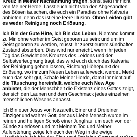
Kreuz in Meiner Nachahmung tragen
, sonst seid ihr nicht
von Meiner Herde. Lasst euch nicht von den Abgesandten
des Bösen täuschen, die euch ein Paradies ohne Kalvaria
anbieten, denn das ist eine leere Illusion.
Ohne Leiden gibt
es weder Reinigung noch Erlösung.
Ich Bin der Gute Hirte, Ich Bin das Leben.
Niemand kommt
zu Mir, ohne vorher im Geist geboren zu sein; und um im
Geist geboren zu werden, müsst ihr zuerst eurem sündhaften
Zustand absterben. Dies wird nur erreicht, wenn ihr jeden
Tag das Gewicht des Kreuzes des Leidens und der
Selbstverleugnung tragt, das wird euch durch das Kalvaria
der Reinigung gehen lassen, Richtung Höhepunkt der
Erlösung, wo ihr zum Neuen Leben auferweckt werdet. Merkt
euch das sehr gut, Schafe Meiner Herde, damit ihr nicht auf
die Täuschung hereinfallt, welche euch New Age
anbietet,
die der Menschheit die Existenz eines Gottes zeigt,
der sich den Launen und dem Geschmack jedes einzelnen
menschlichen Wesens anpasst.
Ich Bin euer Jesus von Nazareth, Einer und Dreieiner.
Einziger und wahrer Gott, der aus Liebe Mensch wurde im
reinen und heiligen Schoß einer Jungfrau, um euch von der
Sünde zu erlösen und mit Meinem Tod und Meiner
Auferstehung zeige Ich euch den Weg in die ewige