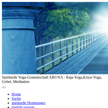
Spirituelle Yoga-Gemeinschaft ARUNA - Raja-Yoga,Kriya-Yoga,
Gebet, Meditation
Home
Suche
spirituelle Homepages
english version