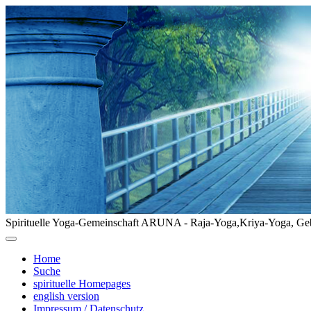
Spirituelle Yoga-Gemeinschaft ARUNA - Raja-Yoga,Kriya-Yoga, Geb
Home
Suche
spirituelle Homepages
english version
Impressum / Datenschutz