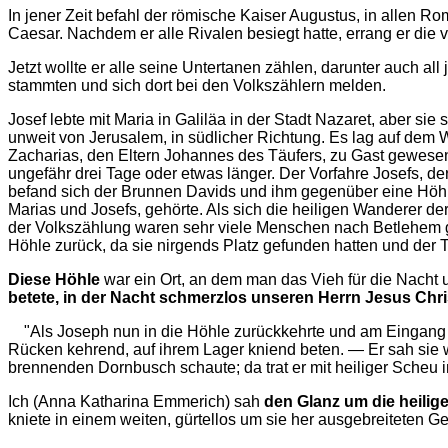
In jener Zeit befahl der römische Kaiser Augustus, in allen
Caesar. Nachdem er alle Rivalen besiegt hatte, errang er die
Jetzt wollte er alle seine Untertanen zählen, darunter auch al
stammten und sich dort bei den Volkszählern melden.
Josef lebte mit Maria in Galiläa in der Stadt Nazaret, aber 
unweit von Jerusalem, in südlicher Richtung. Es lag auf dem 
Zacharias, den Eltern Johannes des Täufers, zu Gast gewese
ungefähr drei Tage oder etwas länger. Der Vorfahre Josefs, 
befand sich der Brunnen Davids und ihm gegenüber eine Höhle
Marias und Josefs, gehörte. Als sich die heiligen Wanderer der
der Volkszählung waren sehr viele Menschen nach Betlehem ge
Höhle zurück, da sie nirgends Platz gefunden hatten und der 
Diese Höhle
war ein Ort, an dem man das Vieh für die Nacht un
betete, in der Nacht schmerzlos unseren Herrn Jesus Chri
"Als Joseph nun in die Höhle zurückkehrte und am Eingang s
Rücken kehrend, auf ihrem Lager kniend beten. — Er sah si
brennenden Dornbusch schaute; da trat er mit heiliger Scheu i
Ich (Anna Katharina Emmerich) sah
den Glanz um die heilig
kniete in einem weiten, gürtellos um sie her ausgebreiteten