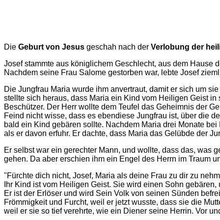
Die
Geburt von Jesus
geschah nach der
Verlobung der heil
Josef stammte aus königlichem Geschlecht, aus dem Hause de
Nachdem seine Frau Salome gestorben war, lebte Josef zieml
Die Jungfrau Maria wurde ihm anvertraut, damit er sich um si
stellte sich heraus, dass Maria ein Kind vom Heiligen Geist i
Beschützer. Der Herr wollte dem Teufel das Geheimnis der Ge
Feind nicht wisse, dass es ebendiese Jungfrau ist, über die d
bald ein Kind gebären sollte. Nachdem Maria drei Monate bei E
als er davon erfuhr. Er dachte, dass Maria das Gelübde der Ju
Er selbst war ein gerechter Mann, und wollte, dass das, was 
gehen. Da aber erschien ihm ein Engel des Herrn im Traum un
"Fürchte dich nicht, Josef, Maria als deine Frau zu dir zu nehme
Ihr Kind ist vom Heiligen Geist. Sie wird einen Sohn gebären,
Er ist der Erlöser und wird Sein Volk von seinen Sünden befrei
Frömmigkeit und Furcht, weil er jetzt wusste, dass sie die Mut
weil er sie so tief verehrte, wie ein Diener seine Herrin. Vor 