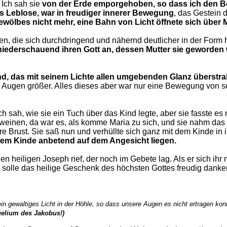
 Ich sah sie
von der Erde emporgehoben, so dass ich den Bo
das Leblose, war in freudiger innerer Bewegung
, das Gestein
wölbes nicht mehr, eine Bahn von Licht öffnete sich über 
n, die sich durchdringend und nähernd deutlicher in der Form
iederschauend ihren Gott an, dessen Mutter sie geworden wa
nd, das mit seinem Lichte allen umgebenden Glanz überstrah
en Augen größer. Alles dieses aber war nur eine Bewegung von 
ch sah, wie sie ein Tuch über das Kind legte, aber sie fasste e
 weinen, da war es, als komme Maria zu sich, und sie nahm das
re Brust. Sie saß nun und verhüllte sich ganz mit dem Kinde in 
 dem Kinde anbetend auf dem Angesicht liegen.
en heiligen Joseph rief, der
noch im Gebete lag. Als er sich ihr
r solle das heilige Geschenk des höchsten Gottes freudig danken
 gewaltiges Licht in der Höhle, so dass unsere Augen es nicht ertragen kon
gelium des Jakobus!)