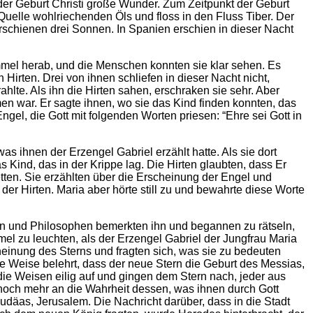
der Geburt Christi große Wunder. Zum Zeitpunkt der Geburt
 Quelle wohlriechenden Öls und floss in den Fluss Tiber. Der
rschienen drei Sonnen. In Spanien erschien in dieser Nacht
mel herab, und die Menschen konnten sie klar sehen. Es
irten. Drei von ihnen schliefen in dieser Nacht nicht,
hlte. Als ihn die Hirten sahen, erschraken sie sehr. Aber
men war. Er sagte ihnen, wo sie das Kind finden konnten, das
Engel, die Gott mit folgenden Worten priesen: “Ehre sei Gott in
s ihnen der Erzengel Gabriel erzählt hatte. Als sie dort
 Kind, das in der Krippe lag. Die Hirten glaubten, dass Er
etten. Sie erzählten über die Erscheinung der Engel und
er Hirten. Maria aber hörte still zu und bewahrte diese Worte
ten und Philosophen bemerkten ihn und begannen zu rätseln,
l zu leuchten, als der Erzengel Gabriel der Jungfrau Maria
heinung des Sterns und fragten sich, was sie zu bedeuten
me Weise belehrt, dass der neue Stern die Geburt des Messias,
 die Weisen eilig auf und gingen dem Stern nach, jeder aus
 noch mehr an die Wahrheit dessen, was ihnen durch Gott
udäas, Jerusalem. Die Nachricht darüber, dass in die Stadt