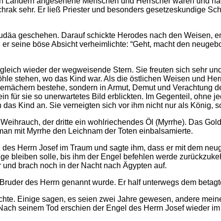
n Ländern angesehene Menschen und Herrscher waren und nach
chrak sehr. Er ließ Priester und besonders gesetzeskundige Sch
Judäa geschehen. Darauf schickte Herodes nach den Weisen, emp
i er seine böse Absicht verheimlichte: “Geht, macht den neugeb
gleich wieder der wegweisende Stern. Sie freuten sich sehr und
öhle stehen, wo das Kind war. Als die östlichen Weisen und He
Gemächern bestehe, sondern in Armut, Demut und Verachtung de
e ein für sie so unerwartetes Bild erblickten. Im Gegenteil, ohne
n das Kind an. Sie verneigten sich vor ihm nicht nur als König, 
Weihrauch, der dritte ein wohlriechendes Öl (Myrrhe). Das Gol
 man mit Myrrhe den Leichnam der Toten einbalsamierte.
 des Herrn Josef im Traum und sagte ihm, dass er mit dem neug
ange bleiben solle, bis ihm der Engel befehlen werde zurückzu
r und brach noch in der Nacht nach Ägypten auf.
er Bruder des Herrn genannt wurde. Er half unterwegs dem betag
rachte. Einige sagen, es seien zwei Jahre gewesen, andere mein
rb. Nach seinem Tod erschien der Engel des Herrn Josef wieder i