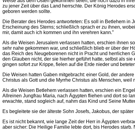
Weise aus dem Osten gekommen seien, die noch dazu in ihre
zu jener Zeit über das Land herrschte. Der König Herodes ers
geboren werden sollte.
Die Berater des Herodes antworteten: Es soll in Betlehem in 
Erscheinung des Sterns; schließlich sprach er zu ihnen, wobe
mir, damit auch ich kommen und ihn verehren kann.”
Als die Weisen Jerusalem verlassen hatten, erschien ihnen so
sehr nahe gekommen war, und schließlich blieb er über der H
das Reich des Neugeborenen nicht in Pracht und herrlichen 
den Glauben nicht, der sie hierher geführt hatte, selbst als si
gingen sofort zur Krippe, fielen auf die Erde nieder und betete
Die Weisen hatten Gaben mitgebracht: einer Gold, der andere 
Christus als Gott und die Myrrhe Christus als Menschen, weil
Als die Weisen Betlehem verlassen hatten, erschien ein Engel
Allreinen Jungfrau Maria, nach Ägypten fliehen und dort so l
erwachte, stand sogleich auf, nahm das Kind und Seine Mutte
Es begleitete sie der älteste Sohn Josefs, Jakobus, der spät
Es ist nicht bekannt, wie lange Zeit der Herr in Ägypten verb
aber sicher: Die Heilige Familie lebte dort, bis Herodes sta