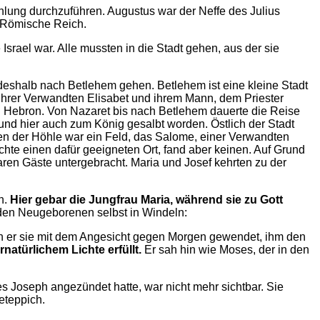
hlung durchzuführen. Augustus war der Neffe des Julius
e Römische Reich.
Israel war. Alle mussten in die Stadt gehen, aus der sie
 deshalb nach Betlehem gehen. Betlehem ist eine kleine Stadt
 ihrer Verwandten Elisabet und ihrem Mann, dem Priester
 Hebron. Von Nazaret bis nach Betlehem dauerte die Reise
und hier auch zum König gesalbt worden. Östlich der Stadt
en der Höhle war ein Feld, das Salome, einer Verwandten
uchte einen dafür geeigneten Ort, fand aber keinen. Auf Grund
en Gäste untergebracht. Maria und Josef kehrten zu der
n.
Hier gebar die Jungfrau Maria, während sie zu Gott
e den Neugeborenen selbst in Windeln:
h er sie mit dem Angesicht gegen Morgen gewendet, ihm den
natürlichem Lichte erfüllt.
Er sah hin wie Moses, der in den
es Joseph angezündet hatte, war nicht mehr sichtbar. Sie
eteppich.