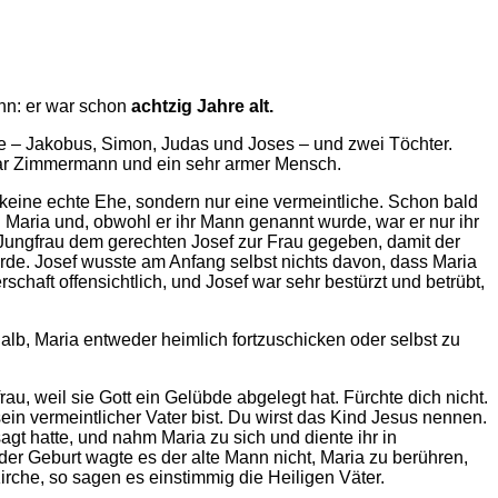
nn: er war schon
achtzig Jahre alt.
e – Jakobus, Simon, Judas und Joses – und zwei Töchter.
war Zimmermann und ein sehr armer Mensch.
 keine echte Ehe, sondern nur eine vermeintliche. Schon bald
u Maria und, obwohl er ihr Mann genannt wurde, war er nur ihr
Jungfrau dem gerechten Josef zur Frau gegeben, damit der
erde. Josef wusste am Anfang selbst nichts davon, dass Maria
haft offensichtlich, und Josef war sehr bestürzt und betrübt,
alb, Maria entweder heimlich fortzuschicken oder selbst zu
frau, weil sie Gott ein Gelübde abgelegt hat. Fürchte dich nicht.
ein vermeintlicher Vater bist. Du wirst das Kind Jesus nennen.
sagt hatte, und nahm Maria zu sich und diente ihr in
 der Geburt wagte es der alte Mann nicht, Maria zu berühren,
 Kirche, so sagen es einstimmig die Heiligen Väter.