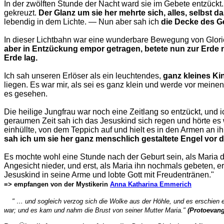
In der zwölften Stunde der Nacht ward sie im Gebete entzückt.
gekreuzt.
Der Glanz um sie her mehrte sich, alles, selbst 
lebendig in dem Lichte. — Nun aber sah ich
die Decke des Ge
In dieser Lichtbahn war eine wunderbare Bewegung von Glorie
aber in Entzückung empor getragen, betete nun zur Erde n
Erde lag.
Ich sah unseren Erlöser als ein leuchtendes,
ganz kleines Ki
liegen. Es war mir, als sei es ganz klein und werde vor mein
es gesehen.
Die heilige Jungfrau war noch eine Zeitlang so entzückt, und i
geraumen Zeit sah ich das Jesuskind sich regen und hörte es
einhüllte, von dem Teppich auf und hielt es in den Armen an ih
sah ich um sie her ganz menschlich gestaltete Engel vor
Es mochte wohl eine Stunde nach der Geburt sein, als Maria d
Angesicht nieder, und erst, als Maria ihn nochmals gebeten, e
Jesuskind in seine Arme und lobte Gott mit Freudentränen."
=> empfangen von der Mystikerin
Anna Katharina Emmerich
" … und sogleich verzog sich die Wolke aus der Höhle, und es erschien ein
war; und es kam und nahm die Brust von seiner Mutter Maria."
(Protoevan