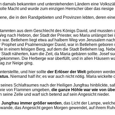
 Rom damals bekannten und unterstehenden Ländern eine Volkszä
 volle Macht und wurde zum einzigen Herrscher über das riesig
l jene, die in den Randgebieten und Provinzen lebten, deren eine 
sie stammten aus dem Geschlecht des Königs David, und mussten
Weg nach Hebron, der Stadt der Priester, wo Maria unlängst bei
n war. Betlehem liegt etwa auf halbem Weg von Jerusalem nach
der Prophet und Psalmensänger David, war in Betlehem geboren 
 in einem felsigen Berg, auf dem die Stadt Betlehem lag. Neb
 Stadt näherten, kam die Zeit, da Maria gebären sollte. Josef s
kommen. Die Herberge war überfüllt, und in allen Häusern war
Tag zur Neige ging.
terstellte, und hier sollte
der Erlöser der Welt
geboren werde
stus.
Niemand half ihr; es war auch nicht nötig. Maria wickelt
eines Schlafraumes nach der Heiligen Jungfrau hinblickte, sa
e wie von Flammen umgeben,
die ganze Höhle war wie von über
n seine Zelle und warf sich betend auf sein Angesicht nieder.
e Jungfrau immer größer werden
, das Licht der Lampe, welch
 Gewande, das Angesicht gegen Morgen gewendet, auf ihrem Ruh