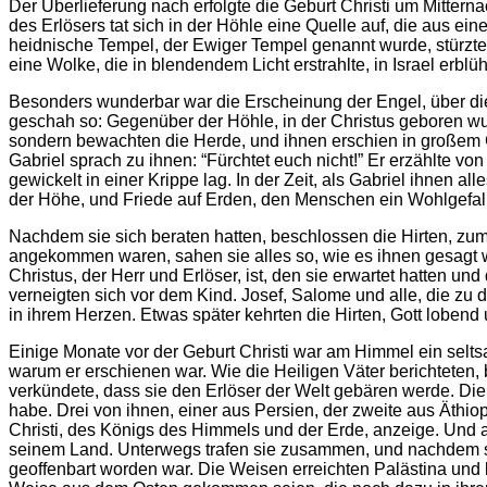
Der Überlieferung nach erfolgte die Geburt Christi um Mitter
des Erlösers tat sich in der Höhle eine Quelle auf, die aus ei
heidnische Tempel, der Ewiger Tempel genannt wurde, stürzte 
eine Wolke, die in blendendem Licht erstrahlte, in Israel erbl
Besonders wunderbar war die Erscheinung der Engel, über die
geschah so: Gegenüber der Höhle, in der Christus geboren wurd
sondern bewachten die Herde, und ihnen erschien in großem Gla
Gabriel sprach zu ihnen: “Fürchtet euch nicht!” Er erzählte vo
gewickelt in einer Krippe lag. In der Zeit, als Gabriel ihnen a
der Höhe, und Friede auf Erden, den Menschen ein Wohlgefal
Nachdem sie sich beraten hatten, beschlossen die Hirten, zum 
angekommen waren, sahen sie alles so, wie es ihnen gesagt wor
Christus, der Herr und Erlöser, ist, den sie erwartet hatten 
verneigten sich vor dem Kind. Josef, Salome und alle, die zu
in ihrem Herzen. Etwas später kehrten die Hirten, Gott lobend
Einige Monate vor der Geburt Christi war am Himmel ein selt
warum er erschienen war. Wie die Heiligen Väter berichteten
verkündete, dass sie den Erlöser der Welt gebären werde. Die
habe. Drei von ihnen, einer aus Persien, der zweite aus Äthi
Christi, des Königs des Himmels und der Erde, anzeige. Und al
seinem Land. Unterwegs trafen sie zusammen, und nachdem sie
geoffenbart worden war. Die Weisen erreichten Palästina und k