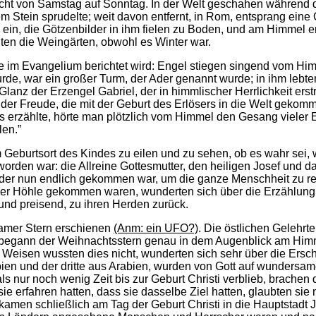
nacht von Samstag auf Sonntag. In der Welt geschahen während 
nem Stein sprudelte; weit davon entfernt, in Rom, entsprang eine
ein, die Götzenbilder in ihm fielen zu Boden, und am Himmel e
ühten die Weingärten, obwohl es Winter war.
 im Evangelium berichtet wird: Engel stiegen singend vom Him
e, war ein großer Turm, der Ader genannt wurde; in ihm lebten H
nz der Erzengel Gabriel, der in himmlischer Herrlichkeit erstra
n der Freude, die mit der Geburt des Erlösers in die Welt gekom
lles erzählte, hörte man plötzlich vom Himmel den Gesang vieler 
len.”
Geburtsort des Kindes zu eilen und zu sehen, ob es wahr sei, wa
den war: die Allreine Gottesmutter, den heiligen Josef und das
und der nun endlich gekommen war, um die ganze Menschheit zu r
 der Höhle gekommen waren, wunderten sich über die Erzählung d
 und preisend, zu ihren Herden zurück.
samer Stern erschienen
(Anm: ein UFO?)
. Die östlichen Gelehr
, begann der Weihnachtsstern genau in dem Augenblick am Himme
 Weisen wussten dies nicht, wunderten sich sehr über die Ersc
opien und der dritte aus Arabien, wurden von Gott auf wundersa
s nur noch wenig Zeit bis zur Geburt Christi verblieb, brachen
 erfahren hatten, dass sie dasselbe Ziel hatten, glaubten sie
amen schließlich am Tag der Geburt Christi in die Hauptstadt J