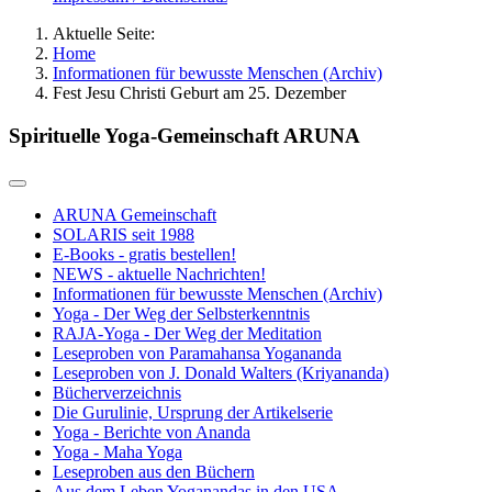
Aktuelle Seite:
Home
Informationen für bewusste Menschen (Archiv)
Fest Jesu Christi Geburt am 25. Dezember
Spirituelle Yoga-Gemeinschaft ARUNA
ARUNA Gemeinschaft
SOLARIS seit 1988
E-Books - gratis bestellen!
NEWS - aktuelle Nachrichten!
Informationen für bewusste Menschen (Archiv)
Yoga - Der Weg der Selbsterkenntnis
RAJA-Yoga - Der Weg der Meditation
Leseproben von Paramahansa Yogananda
Leseproben von J. Donald Walters (Kriyananda)
Bücherverzeichnis
Die Gurulinie, Ursprung der Artikelserie
Yoga - Berichte von Ananda
Yoga - Maha Yoga
Leseproben aus den Büchern
Aus dem Leben Yoganandas in den USA