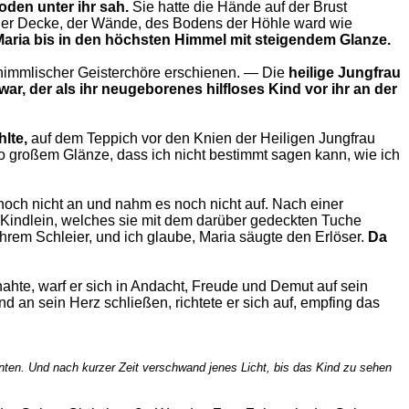
den unter ihr sah.
Sie hatte die Hände auf der Brust
 der Decke, der Wände, des Bodens der Höhle ward wie
Maria bis in den höchsten Himmel mit steigendem Glanze.
 himmlischer Geisterchöre erschienen. — Die
heilige Jungfrau
r, der als ihr neugeborenes hilfloses Kind vor ihr an der
lte,
auf dem Teppich vor den Knien der Heiligen Jungfrau
so großem Glänze, dass ich nicht bestimmt sagen kann, wie ich
s noch nicht an und nahm es noch nicht auf. Nach einer
 Kindlein, welches sie mit dem darüber gedeckten Tuche
ihrem Schleier, und ich glaube, Maria säugte den Erlöser.
Da
 nahte, warf er sich in Andacht, Freude und Demut auf sein
d an sein Herz schließen, richtete er sich auf, empfing das
nten. Und nach kurzer Zeit verschwand jenes Licht, bis das Kind zu sehen