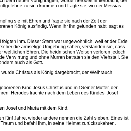
 dem neuen König fragten, wurde Herodes hinterbracht, der
riftgelehrte zu sich kommen und fragte sie, wo der Messias
fing sie mit Ehren und fragte sie nach der Zeit der
orenen König ausfindig. Wenn ihr ihn gefunden habt, sagt es
 folgten ihm. Dieser Stern war ungewöhnlich, weil er der Erde
rrscher die armselige Umgebung sahen, verstanden sie, dass
r weltlichen Ehren. Die heidnischen Weisen verloren jedoch
 jede Verwirrung und ohne Murren betraten sie den Viehstall. Sie
sondern auch als Gott.
d wurde Christus als König dargebracht, der Weihrauch
eborenen Kind Jesus Christus und mit Seiner Mutter, der
kehren. Herodes trachte nach dem Leben des Kindes. Josef
ten Josef und Maria mit dem Kind.
en fünf Jahre, wieder andere nennen die Zahl sieben. Eines ist
m Traum und befahl ihm, in seine Heimat zurückzukehren.