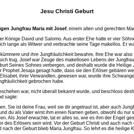
Jesu Christi Geburt
igen Jungfrau Maria mit Josef
, einem alten und gerechten Ma
r Könige David und Salomo. Aus erster Ehe hatte er vier Söhn
ich lange als Witwer und verbrachte seine Tage makellos. Er 
e kümmere und ihre Jungfräulichkeit bewahre. Ihre Ehe war also
n sich trug. Josef war Zeuge des makellosen Lebens der Jungfra
burt Seines Sohnes verbergen, und deshalb wurde die Heilige 
er Prophet Jesaja gesagt hatte, dass sie den Erlöser gebären w
lisabet, ihrer Verwandten, gewesen war, wurde ihre Schwangersc
ngfräulichkeit gebrochen habe.
geschehen war, nicht überall bekannt wurde, und beschloss desh
d sagte:
n. Sie ist deine Frau, weil sie dir angetraut ist, aber auch Jung
 und du als Vater wirst ihm einen Namen geben, obwohl du nur s
en. Als Josef erwachte, tat er alles so, wie es ihm der Engel ge
ter des Erlösers sein wird. Vor der Geburt Christi und auch nach
und nach der Geburt blieb Maria Jungfrau. So lehrt es die heilige