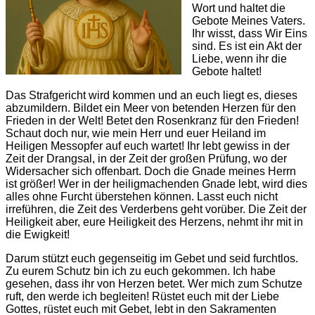
Wort und haltet die
Gebote Meines Vaters.
Ihr wisst, dass Wir Eins
sind. Es ist ein Akt der
Liebe, wenn ihr die
Gebote haltet!
Das Strafgericht wird kommen und an euch liegt es, dieses
abzumildern. Bildet ein Meer von betenden Herzen für den
Frieden in der Welt! Betet den Rosenkranz für den Frieden!
Schaut doch nur, wie mein Herr und euer Heiland im
Heiligen Messopfer auf euch wartet! Ihr lebt gewiss in der
Zeit der Drangsal, in der Zeit der großen Prüfung, wo der
Widersacher sich offenbart. Doch die Gnade meines Herrn
ist größer! Wer in der heiligmachenden Gnade lebt, wird dies
alles ohne Furcht überstehen können. Lasst euch nicht
irreführen, die Zeit des Verderbens geht vorüber. Die Zeit der
Heiligkeit aber, eure Heiligkeit des Herzens, nehmt ihr mit in
die Ewigkeit!
Darum stützt euch gegenseitig im Gebet und seid furchtlos.
Zu eurem Schutz bin ich zu euch gekommen. Ich habe
gesehen, dass ihr von Herzen betet. Wer mich zum Schutze
ruft, den werde ich begleiten! Rüstet euch mit der Liebe
Gottes, rüstet euch mit Gebet, lebt in den Sakramenten