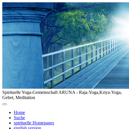
Spirituelle Yoga-Gemeinschaft ARUNA - Raja-Yoga,Kriya-Yoga,
Gebet, Meditation
Home
Suche
spirituelle Homepages
english version