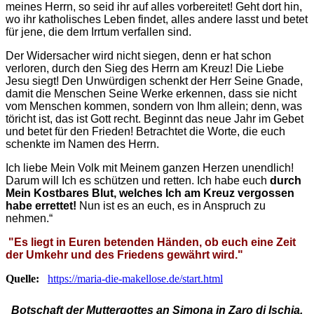
meines Herrn, so seid ihr auf alles vorbereitet! Geht dort hin,
wo ihr katholisches Leben findet, alles andere lasst und betet
für jene, die dem Irrtum verfallen sind.
Der Widersacher wird nicht siegen, denn er hat schon
verloren, durch den Sieg des Herrn am Kreuz! Die Liebe
Jesu siegt! Den Unwürdigen schenkt der Herr Seine Gnade,
damit die Menschen Seine Werke erkennen, dass sie nicht
vom Menschen kommen, sondern von Ihm allein; denn, was
töricht ist, das ist Gott recht. Beginnt das neue Jahr im Gebet
und betet für den Frieden! Betrachtet die Worte, die euch
schenkte im Namen des Herrn.
Ich liebe Mein Volk mit Meinem ganzen Herzen unendlich!
Darum will Ich es schützen und retten. Ich habe euch
durch
Mein Kostbares Blut, welches Ich am Kreuz vergossen
habe errettet!
Nun ist es an euch, es in Anspruch zu
nehmen.“
"Es liegt in Euren betenden Händen, ob euch eine Zeit
der Umkehr und des Friedens gewährt wird."
Quelle:
https://maria-die-makellose.de/start.html
Botschaft der Muttergottes an Simona in Zaro di Ischia,