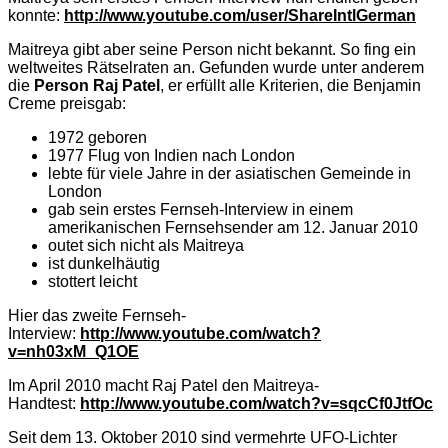
konnte:
http://www.youtube.com/user/ShareIntlGerman
Maitreya gibt aber seine Person nicht bekannt. So fing ein
weltweites Rätselraten an. Gefunden wurde unter anderem
die
Person Raj Patel
, er erfüllt alle Kriterien, die Benjamin
Creme preisgab:
1972 geboren
1977 Flug von Indien nach London
lebte für viele Jahre in der asiatischen Gemeinde in
London
gab sein erstes Fernseh-Interview in einem
amerikanischen Fernsehsender am 12. Januar 2010
outet sich nicht als Maitreya
ist dunkelhäutig
stottert leicht
Hier das zweite Fernseh-
Interview:
http://www.youtube.com/watch?
v=nh03xM_Q1OE
Im April 2010 macht Raj Patel den Maitreya-
Handtest:
http://www.youtube.com/watch?v=sqcCf0JtfOc
Seit dem 13. Oktober 2010 sind vermehrte UFO-Lichter