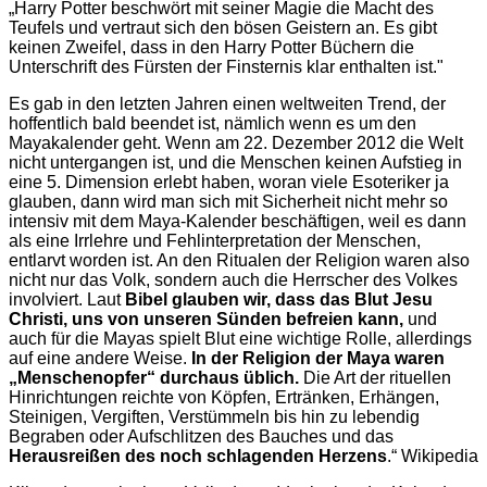
„Harry Potter beschwört mit seiner Magie die Macht des
Teufels und vertraut sich den bösen Geistern an. Es gibt
keinen Zweifel, dass in den Harry Potter Büchern die
Unterschrift des Fürsten der Finsternis klar enthalten ist."
Es gab in den letzten Jahren einen weltweiten Trend, der
hoffentlich bald beendet ist, nämlich wenn es um den
Mayakalender geht. Wenn am 22.
Dezember 2012 die Welt
nicht untergangen ist, und die Menschen keinen Aufstieg in
eine 5.
Dimension erlebt haben, woran viele Esoteriker ja
glauben, dann wird man sich mit Sicherheit nicht mehr so
intensiv mit dem Maya-Kalender beschäftigen, weil es dann
als eine Irrlehre und Fehlinterpretation der Menschen,
entlarvt worden ist.
An den Ritualen der Religion waren also
nicht nur das Volk, sondern auch die Herrscher des Volkes
involviert. Laut
Bibel glauben wir, dass das Blut Jesu
Christi, uns von unseren Sünden befreien kann,
und
auch für die Mayas spielt Blut eine wichtige Rolle, allerdings
auf eine andere Weise.
In der Religion der Maya waren
„Menschenopfer“ durchaus üblich.
Die Art der rituellen
Hinrichtungen reichte von Köpfen, Ertränken, Erhängen,
Steinigen, Vergiften, Verstümmeln bis hin zu lebendig
Begraben oder Aufschlitzen des Bauches und das
Herausreißen des noch schlagenden Herzens
.“ Wikipedia