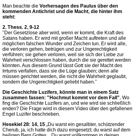
Man beachte die
Vorhersagen des Paulus über den
kommenden Antichrist und die Macht, die hinter ihm
steht
:
2. Thess. 2, 9-12
"Der Gesetzlose aber wird, wenn er kommt, die Kraft des
Satans haben. Er wird mit großer Macht auftreten und alle
möglichen falschen Wunder und Zeichen tun. Er wird alle,
die verloren gehen, betrügen und zur Ungerechtigkeit
verführen; sie gehen verloren, weil sie sich der Liebe zur
Wahrheit verschlossen haben, durch die sie gerettet werden
könnten. Aus diesem Grund lässt Gott sie der Macht des
Irrtums verfallen, dass sie die Lüge glauben; denn alle
müssen gerichtet werden, die nicht die Wahrheit geglaubt,
sondern die Ungerechtigkeit geliebt haben."
Die Geschichte Luzifers, könnte man in einem Satz
zusammen fassen: "Hochmut kommt vor dem Fall".
Wo
fing die Geschichte Luzifers an, und wie wird sie schließlich
enden? Die Frage wird in diesem Video über den gefallenen
Engel Luzifer beschrieben.
Hesekiel 28: 14, 15
„Du warst ein gesalbter, schützender
Cherub, ja, ich hatte dich dazu eingesetzt; du warst auf dem
heiligen Berg Gottes... Du warst vollkommen in deinen