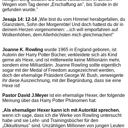
Wegen vom Tag deiner „Erschaffung an", bis Sünde in dir
gefunden wurde."
Jesaja 14: 12-14
„Wie bist du vom Himmel herabgefallen, du
Glanzstern, Sohn der Morgenröte! Und doch hattest du dir in
deinem Herzen vorgenommen: ...ich will emporfahren auf
Wolkenhöhen, dem Allerhöchsten mich gleichmachen!"
Joanne K. Rowling
wurde 1965 in England geboren, ist
Autorin der Harry Potter Bücher, verkleidete sich als Kind
gerne als Hexe, und ist mittlerweile keine Millionärin mehr,
sondern eine Milliardärin. Joanne Rowling sollte eigentlich
sogar mit der Medal of Freedom ausgezeichnet werden,
doch der ehemalige Präsident George W. Bush, verweigerte
ihr diese Auszeichnung, mit der Begründung, dass sie eine
Hexe ist!
Pastor David J.Meyer
ist ein ehemalige Hexer, der folgende
Meinung über das Harry Potter Phänomen hat:
„
Als ehemaliger Hexer kann ich mit Autorität sprechen
,
wenn ich sage, dass ich die Werke von Rowling untersucht
habe und sie Lehr- und Trainingsbücher für den
„Okkultismus" sind. Unzähligen Millionen von jungen Leuten