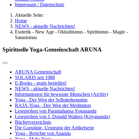
Impressum / Datenschutz
Aktuelle Seite:
Home
NEWS - aktuelle Nachrichten!
Esoterik - New Age - Okkultismus - Spiritismus - Magie -
Satanismus
Spirituelle Yoga-Gemeinschaft ARUNA
ARUNA Gemeinschaft
SOLARIS seit 1988
E-Books - gratis bestellen!
NEWS - aktuelle Nachrichten!
Informationen für bewusste Menschen (Archiv)
Yoga - Der Weg der Selbsterkenntnis
RAJA-Yoga - Der Weg der Meditation
Leseproben von Paramahansa Yogananda
Leseproben von J. Donald Walters (Kriyananda)
Bücherverzeichnis
Die Gurulinie, Ursprung der Artikelserie
Yoga - Berichte von Ananda
Yoga - Maha Yoga