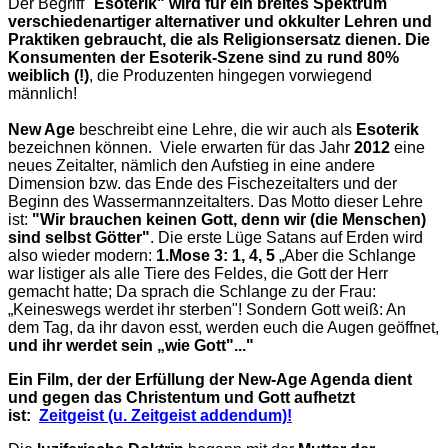
Der Begriff "
Esoterik"
wird für ein breites Spektrum
verschiedenartiger alternativer und okkulter Lehren und
Praktiken gebraucht, die als Religionsersatz dienen. Die
Konsumenten der Esoterik-Szene sind zu rund 80%
weiblich (!)
, die Produzenten hingegen vorwiegend
männlich!
New Age
beschreibt eine Lehre, die wir auch als
Esoterik
bezeichnen können. Viele erwarten für das Jahr
2012
eine
neues Zeitalter, nämlich den Aufstieg in eine andere
Dimension bzw. das Ende des Fischezeitalters und der
Beginn des Wassermannzeitalters. Das Motto dieser Lehre
ist:
"Wir brauchen keinen Gott, denn wir (die Menschen)
sind selbst Götter"
. Die erste Lüge Satans auf Erden wird
also wieder modern:
1.Mose 3: 1, 4, 5
„Aber die Schlange
war listiger als alle Tiere des Feldes, die Gott der Herr
gemacht hatte; Da sprach die Schlange zu der Frau:
„Keineswegs werdet ihr sterben"! Sondern Gott weiß: An
dem Tag, da ihr davon esst, werden euch die Augen geöffnet,
und ihr werdet sein „wie Gott"..."
Ein Film, der der Erfüllung der New-Age Agenda dient
und gegen das Christentum und Gott aufhetzt
ist:
Zeitgeist (u. Zeitgeist addendum)!