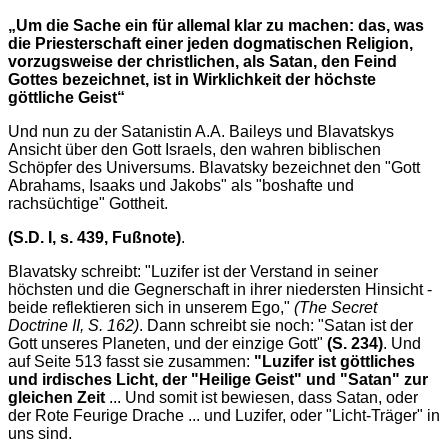
„Um die Sache ein für allemal klar zu machen: das, was
die Priesterschaft einer jeden dogmatischen Religion,
vorzugsweise der christlichen, als Satan, den Feind
Gottes bezeichnet, ist in Wirklichkeit der höchste
göttliche Geist“
Und nun zu der Satanistin A.A. Baileys und Blavatskys
Ansicht über den Gott Israels, den wahren biblischen
Schöpfer des Universums. Blavatsky bezeichnet den "Gott
Abrahams, Isaaks und Jakobs" als "boshafte und
rachsüchtige" Gottheit.
(S.D. I, s. 439, Fußnote)
.
Blavatsky schreibt: "Luzifer ist der Verstand in seiner
höchsten und die Gegnerschaft in ihrer niedersten Hinsicht -
beide reflektieren sich in unserem Ego,"
(The Secret
Doctrine II, S. 162)
. Dann schreibt sie noch: "Satan ist der
Gott unseres Planeten, und der einzige Gott"
(S. 234)
. Und
auf Seite 513 fasst sie zusammen:
"Luzifer ist göttliches
und irdisches Licht, der "Heilige Geist" und "Satan" zur
gleichen Zeit
... Und somit ist bewiesen, dass Satan, oder
der Rote Feurige Drache ... und Luzifer, oder "Licht-Träger" in
uns sind.