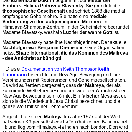
Die
luziferische Doktrin
begann mit der
Mutter der
Esoterik
:
Helena Petrovna Blavatsky.
Sie gründete die
theosophische Gesellschaft
und schrieb 1888 die medial
empfangene Geheimlehre. Sie hatte eine
mediale
Verbindung zu den aufgestiegenen Meistern
im
Himalaya-Shambala-Zentrum. In der Geheimlehre begründet
Madame Blavatsky, weshalb
Luzifer der wahre Gott
ist.
Madame Blavatsky hatte ihre Nachfolgerinnen. Der aktuelle
Nachfolger war Benjamin Creme
und seine Organisation
heisst
Share International, die das Kommen des
Maitreya
- des Antichrist
ankündigt!
Diese
Dokumentation von Keith Thompson
Keith
Thompson
beleuchtet die New Age-Bewegung und ihre
Verbindungen mit Regierungen und Geheimgesellschaften.
Es wird außerdem dargestellt, dass der
Maitreya
, der als
kommende Weltlehrer beschrieben wird, der
Antichrist
der
New Age Bewegung sein könnte. Ein
falscher Messias
, der
sich als die Wiederkunft Jesu Christi bezeichnet, und die
ganze Welt mit seiner Lehre verführt.
Angeblich erschien
Maitreya
Im Jahre 1977 auf der Welt. Er
hat seinen Körper selbst erschaffen (hat keinen Bauchnabel
!!!) und flog vom Himalaya via Indien nach London. Dort wird