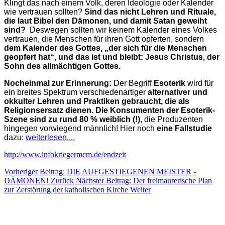
Klingt das nach einem Volk, deren Ideologie oder Kalender
wie vertrauen sollten?
Sind das nicht Lehren und Rituale,
die laut Bibel den Dämonen, und damit Satan geweiht
sind?
Deswegen sollten wir keinem Kalender eines Volkes
vertrauen, die Menschen für ihren Gott opferten, sondern
dem Kalender des Gottes, „der sich für die Menschen
geopfert hat“, und
das ist und bleibt: Jesus Christus, der
Sohn des allmächtigen Gottes.
Nocheinmal zur Erinnerung:
Der Begriff
Esoterik
wird für
ein breites Spektrum verschiedenartiger
alternativer und
okkulter Lehren und Praktiken gebraucht, die als
Religionsersatz dienen. Die Konsumenten der Esoterik-
Szene sind zu rund 80 % weiblich (!)
, die Produzenten
hingegen vorwiegend männlich!
Hier noch
eine Fallstudie
dazu:
weiterlesen....
http://www.infokriegermcm.de/endzeit
Vorheriger Beitrag: DIE AUFGESTIEGENEN MEISTER -
DÄMONEN!
Zurück
Nächster Beitrag: Der freimaurerische Plan
zur Zerstörung der katholischen Kirche
Weiter