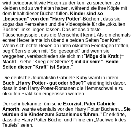
wird beigebracht wie Hexen zu denken, zu sprechen, zu
kleiden und zu verhalten haben, während sie ihre Köpfe mit
dem Inhalt dieser Bücher füllen.
Kinder sind so
„besessen" von den "Harry Potter
"-Büchern, dass sie
sogar das Fernsehen und die Videospiele für die „okkulten
Bücher" links liegen lassen. Das ist das älteste
Täuschungsspiel, das die Menschheit kennt. Als ein ehemals
echter Hexer lernte ich über die beiden Seiten "der Kraft".
Wenn sich echte Hexen an ihren okkulten Feiertagen treffen,
begrüßen sie sich mit "Sei gesegnet" und wenn sie
weggehen, verabschieden sie sich mit "
Möge die Kraft
(=
Macht
- siehe "Krieg der Sterne"!)
mit dir sein!"
.
Beide
Seiten dieser "Kraft" ist Satan."
Die deutsche Journalistin Gabriele Kuby warnt in ihrem
Buch „Harry Potter - gut oder böse
?"
eindringlich davor,
dass in den Harry-Potter-Romanen die Hemmschwelle zu
okkulten Praktiken eingerissen werden.
Der sehr bekannte römische
Exorzist, Pater Gabriele
Amorth
, warnte ebenfalls vor den Harry Potter Büchern.
„Sie
würden die Kinder zum Satanismus führen."
Er erklärte,
dass die Harry Potter Bücher und Filme ein „Machwerk des
Teufels" seien.