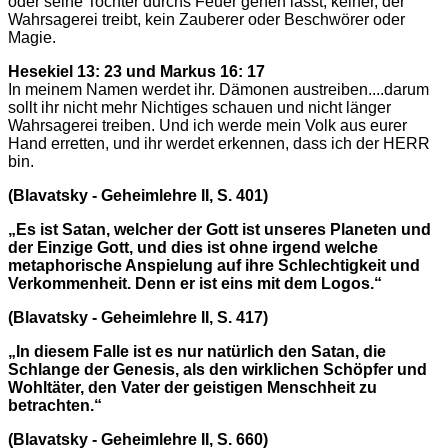
oder seine Tochter durchs Feuer gehen lässt, keiner, der
Wahrsagerei treibt, kein Zauberer oder Beschwörer oder
Magie.
Hesekiel 13: 23 und Markus 16: 17
In meinem Namen werdet ihr. Dämonen austreiben....darum
sollt ihr nicht mehr Nichtiges schauen und nicht länger
Wahrsagerei treiben. Und ich werde mein Volk aus eurer
Hand erretten, und ihr werdet erkennen, dass ich der HERR
bin.
(Blavatsky - Geheimlehre II, S. 401)
„Es ist Satan, welcher der Gott ist unseres Planeten und
der Einzige Gott, und dies ist ohne irgend welche
metaphorische Anspielung auf ihre Schlechtigkeit und
Verkommenheit. Denn er ist eins mit dem Logos.“
(Blavatsky - Geheimlehre II, S. 417)
„In diesem Falle ist es nur natürlich den Satan, die
Schlange der Genesis, als den wirklichen Schöpfer und
Wohltäter, den Vater der geistigen Menschheit zu
betrachten.“
(Blavatsky - Geheimlehre II, S. 660)