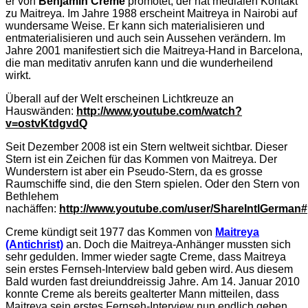
er von
Benjamin Creme
promotet, der hat medialen Kontakt
zu Maitreya. Im Jahre 1988 erscheint Maitreya in Nairobi auf
wundersame Weise. Er kann sich materialisieren und
entmaterialisieren und auch sein Aussehen verändern. Im
Jahre 2001 manifestiert sich die Maitreya-Hand in Barcelona,
die man meditativ anrufen kann und die wunderheilend
wirkt.
Überall auf der Welt erscheinen Lichtkreuze an
Hauswänden:
http://www.youtube.com/watch?
v=ostvKtdgvdQ
Seit Dezember 2008 ist ein Stern weltweit sichtbar. Dieser
Stern ist ein Zeichen für das Kommen von Maitreya. Der
Wunderstern ist aber ein Pseudo-Stern, da es grosse
Raumschiffe sind, die den Stern spielen. Oder den Stern von
Bethlehem
nachäffen:
http://www.youtube.com/user/ShareIntlGerman
Creme kündigt seit 1977 das Kommen von
Maitreya
(Antichrist)
an. Doch die Maitreya-Anhänger mussten sich
sehr gedulden. Immer wieder sagte Creme, dass Maitreya
sein erstes Fernseh-Interview bald geben wird. Aus diesem
Bald wurden fast dreiunddreissig Jahre. Am 14. Januar 2010
konnte Creme als bereits gealterter Mann mitteilen, dass
Maitreya sein erstes Fernseh-Interview nun endlich geben