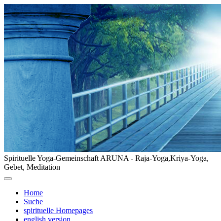
Spirituelle Yoga-Gemeinschaft ARUNA - Raja-Yoga,Kriya-Yoga,
Gebet, Meditation
Home
Suche
spirituelle Homepages
english version