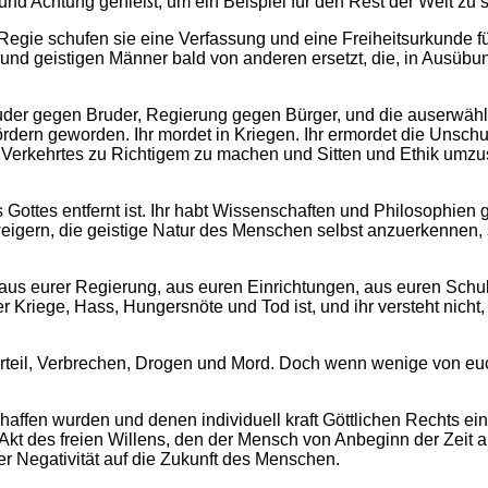
 und Achtung genießt, um ein Beispiel für den Rest der Welt zu 
 Regie schufen sie eine Verfassung und eine Freiheitsurkunde 
und geistigen Männer bald von anderen ersetzt, die, in Ausübung
uder gegen Bruder, Regierung gegen Bürger, und die auserwähl
dern geworden. Ihr mordet in Kriegen. Ihr ermordet die Unschul
, Verkehrtes zu Richtigem zu machen und Sitten und Ethik um
 Gottes entfernt ist. Ihr habt Wissenschaften und Philosophien g
eigern, die geistige Natur des Menschen selbst anzuerkennen, 
us eurer Regierung, aus euren Einrichtungen, aus euren Schulen
ller Kriege, Hass, Hungersnöte und Tod ist, und ihr versteht nic
orurteil, Verbrechen, Drogen und Mord. Doch wenn wenige von eu
chaffen wurden und denen individuell kraft Göttlichen Rechts ein
Akt des freien Willens, den der Mensch von Anbeginn der Zeit 
er Negativität auf die Zukunft des Menschen.