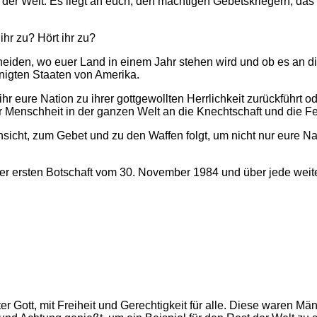
der Welt. Es liegt an euch, den mächtigen Gebetskriegern, das
 ihr zu? Hört ihr zu?
heiden, wo euer Land in einem Jahr stehen wird und ob es an d
nigten Staaten von Amerika.
r eure Nation zu ihrer gottgewollten Herrlichkeit zurückführt od
der Menschheit in der ganzen Welt an die Knechtschaft und die 
nsicht, zum Gebet und zu den Waffen folgt, um nicht nur eure N
ner ersten Botschaft vom 30. November 1984 und über jede wei
 Gott, mit Freiheit und Gerechtigkeit für alle. Diese waren Männ