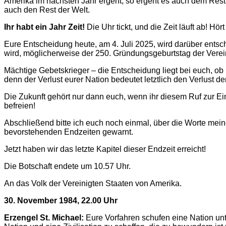
Amerika im nächsten Jahr ergeht, so ergeht es auch dem Rest 
auch den Rest der Welt.
Ihr habt ein Jahr Zeit!
Die Uhr tickt, und die Zeit läuft ab! Hört
Eure Entscheidung heute, am 4. Juli 2025, wird darüber entsc
wird, möglicherweise der 250. Gründungsgeburtstag der Verei
Mächtige Gebetskrieger – die Entscheidung liegt bei euch, ob ih
denn der Verlust eurer Nation bedeutet letztlich den Verlust 
Die Zukunft gehört nur dann euch, wenn ihr diesem Ruf zur Ei
befreien!
Abschließend bitte ich euch noch einmal, über die Worte mei
bevorstehenden Endzeiten gewarnt.
Jetzt haben wir das letzte Kapitel dieser Endzeit erreicht!
Die Botschaft endete um 10.57 Uhr.
An das Volk der Vereinigten Staaten von Amerika.
30. November 1984, 22.00 Uhr
Erzengel St. Michael:
Eure Vorfahren schufen eine Nation unter