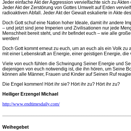
Jeder einfache Akt der Aggression vervielfachte sich zu Akte
Jeder Akt der Zerstörung von Gottes Umwelt auf Erden vervie
radioaktiven Abfall. Jeder Akt der Gewalt eskalierte in Akte
Doch Gott schuf eine Nation hoher Ideale, damit ihr andere Imp
– und jetzt sind jene Imperien und Zivilisationen nur jede M
Menschheit bereit steht, und ihr befindet euch – wie alle gr
werden!
Doch Gott kommt erneut zu euch, um an euch als ein Volk zu a
mit einer Lebenskraft an Energie, einer geistigen Energie, di
Viele von euch fühlen die Schwingung Seiner Energie und Sein
diejenigen von euch notwendig ist, die ihn hören, um Seine 
können alle Männer, Frauen und Kinder auf Seinen Ruf reagiere
Die Engel kommen! Hört ihr sie? Hört ihr zu? Hört ihr zu?
Heiliger Erzengel Michael
http://www.endtimesdaily.com/
________________________________________________
Weihegebet