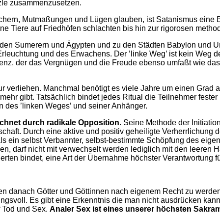
uzzle zusammenzusetzen.
hern, Mutmaßungen und Lügen glauben, ist Satanismus eine Bez
ne Tiere auf Friedhöfen schlachten bis hin zur rigorosen metho
zu den Sumerern und Ägypten und zu den Städten Babylon und U
 Erleuchtung und des Erwachens. Der ’linke Weg’ ist kein Weg de
enz, der das Vergnügen und die Freude ebenso umfaßt wie das 
nur verliehen. Manchmal benötigt es viele Jahre um einen Grad
 mehr gibt. Tatsächlich bindet jedes Ritual die Teilnehmer fes
n des ’linken Weges’ und seiner Anhänger.
ichnet durch radikale Opposition
. Seine Methode der Initiati
schaft. Durch eine aktive und positiv geheiligte Verherrlichung
ls ein selbst Verbannter, selbst-bestimmte Schöpfung des eige
, darf nicht mit verwechselt werden lediglich mit den leeren 
iierten bindet, eine Art der Übernahme höchster Verantwortung 
n danach Götter und Göttinnen nach eigenem Recht zu werden.
tungsvoll. Es gibt eine Erkenntnis die man nicht ausdrücken kan
f Tod und Sex.
Analer Sex ist eines unserer höchsten Sakra