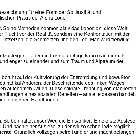
eichnung für eine Form der Spititualität und
dischen Praxis der Alpha Loge.
r. Seine Methoden nehmen aktiv das Leben an, diese Welt,
r Flucht vor der Realität sondern eine Konfrontation mit der
Entsetzen, die Schmerzen und den Tod. Man wird freiwillig
 aufzusteigen – aber die Freimaurerloge kann man niemals
ter und enger zu einander und zum Traum und Alptraum der
on beruht auf der Kultivierung der Entfremdung und bewußten
 des radikal Anderen, der Beschreitende des linken Weges
nen autonomen Willen. Diese sakrale Trennung von etablierten
Handlungen eines sozialen Rebellen – anstelle dessen handelt
für die eigenen Handlungen.
 So beinhaltet unser Weg die Einsamkeit. Eine erste Auslese
n. Und nach einer Auslese, zu der wir so schnell wie möglich
mente
. Gründlich vollzogen befreit und er und macht befangen.