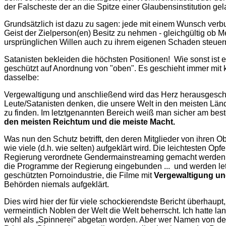
der Falscheste der an die Spitze einer Glaubensinstitution gel
Grundsätzlich ist dazu zu sagen: jede mit einem Wunsch verbu
Geist der Zielperson(en) Besitz zu nehmen - gleichgültig ob
ursprünglichen Willen auch zu ihrem eigenen Schaden steuern. 
Satanisten bekleiden die höchsten Positionen! Wie sonst ist
geschützt auf Anordnung von "oben". Es geschieht immer mit
dasselbe:
Vergewaltigung und anschließend wird das Herz herausgeschn
Leute/Satanisten denken, die unsere Welt in den meisten Lände
zu finden. Im letztgenannten Bereich weiß man sicher am best
den meisten Reichtum und die meiste Macht.
Was nun den Schutz betrifft, den deren Mitglieder von ihren
wie viele (d.h. wie selten) aufgeklärt wird. Die leichtesten Op
Regierung verordnete Gendermainstreaming gemacht werden. U
die Programme der Regierung eingebunden ... und werden let
geschützten Pornoindustrie, die Filme mit
Vergewaltigung un
Behörden niemals aufgeklärt.
Dies wird hier der für viele schockierendste Bericht überhaupt
vermeintlich Noblen der Welt die Welt beherrscht. Ich hatte la
wohl als „Spinnerei“ abgetan worden. Aber wer Namen von den 