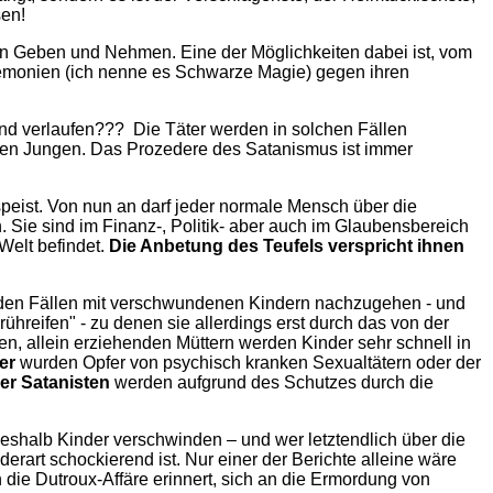
sen!
ein Geben und Nehmen. Eine der Möglichkeiten dabei ist, vom
eremonien (ich nenne es Schwarze Magie) gegen ihren
and verlaufen??? Die Täter werden in solchen Fällen
nen Jungen. Das Prozedere des Satanismus ist immer
eist. Von nun an darf jeder normale Mensch über die
. Sie sind im Finanz-, Politik- aber auch im Glaubensbereich
Welt befindet.
Die Anbetung des Teufels verspricht ihnen
, den Fällen mit verschwundenen Kindern nachzugehen - und
rühreifen" - zu denen sie allerdings erst durch das von der
, allein erziehenden Müttern werden Kinder sehr schnell in
er
wurden Opfer von psychisch kranken Sexualtätern oder der
er Satanisten
werden aufgrund des Schutzes durch die
 weshalb Kinder verschwinden – und wer letztendlich über die
derart schockierend ist. Nur einer der Berichte alleine wäre
die Dutroux-Affäre erinnert, sich an die Ermordung von