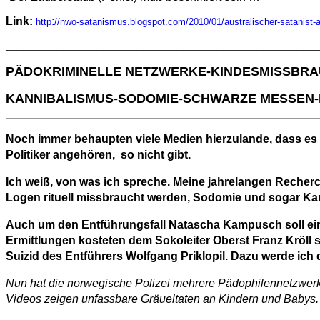
Link:
:
http
//nwo-satanismus.blogspot.com/2010/01/australischer-satanist-
_______________________________________________________
PÄDOKRIMINELLE NETZWERKE-KINDESMISSBR
KANNIBALISMUS-SODOMIE-SCHWARZE MESSEN
Noch immer behaupten viele Medien hierzulande, dass e
Politiker angehören, so nicht gibt.
Ich weiß, von was ich spreche. Meine jahrelangen Recherc
Logen rituell missbraucht werden, Sodomie und sogar Kan
Auch um den Entführungsfall Natascha Kampusch soll ein p
Ermittlungen kosteten dem Sokoleiter Oberst Franz Kröll 
Suizid des Entführers Wolfgang Priklopil. Dazu werde ic
Nun hat die norwegische Polizei mehrere Pädophilennetzwerk
Videos zeigen unfassbare Gräueltaten an Kindern und Babys.