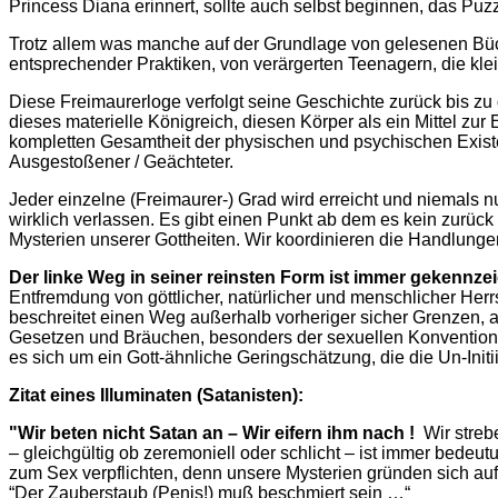
Princess Diana erinnert, sollte auch selbst beginnen, das P
Trotz allem was manche auf der Grundlage von gelesenen Büc
entsprechender Praktiken, von verärgerten Teenagern, die klei
Diese Freimaurerloge verfolgt seine Geschichte zurück bis 
dieses materielle Königreich, diesen Körper als ein Mittel zur
kompletten Gesamtheit der physischen und psychischen Exist
Ausgestoßener / Geächteter.
Jeder einzelne (Freimaurer-) Grad wird erreicht und niemals 
wirklich verlassen. Es gibt einen Punkt ab dem es kein zurück
Mysterien unserer Gottheiten. Wir koordinieren die Handlunge
Der linke Weg in seiner reinsten Form ist immer gekennze
Entfremdung von göttlicher, natürlicher und menschlicher Herr
beschreitet einen Weg außerhalb vorheriger sicher Grenzen, a
Gesetzen und Bräuchen, besonders der sexuellen Konventionen
es sich um ein Gott-ähnliche Geringschätzung, die die Un-Init
Zitat eines Illuminaten (Satanisten):
"Wir beten nicht Satan an – Wir eifern ihm nach !
Wir strebe
– gleichgültig ob zeremoniell oder schlicht – ist immer bedeu
zum Sex verpflichten, denn unsere Mysterien gründen sich au
“Der Zauberstaub (Penis!) muß beschmiert sein …“