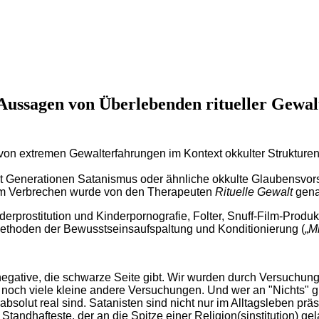
Aussagen von Überlebenden ritueller Gewal
 von extremen Gewalterfahrungen im Kontext okkulter Strukturen
it Generationen Satanismus oder ähnliche okkulte Glaubensvors
rtem Verbrechen wurde von den Therapeuten
Rituelle Gewalt
gena
derprostitution und Kinderpornografie, Folter, Snuff-Film-Produ
hoden der Bewusstseinsaufspaltung und Konditionierung („
M
e negative, die schwarze Seite gibt. Wir wurden durch Versuchun
och viele kleine andere Versuchungen. Und wer an "Nichts" gla
bsolut real sind. Satanisten sind nicht nur im Alltagsleben präs
 Standhafteste, der an die Spitze einer Religion(sinstitution) g