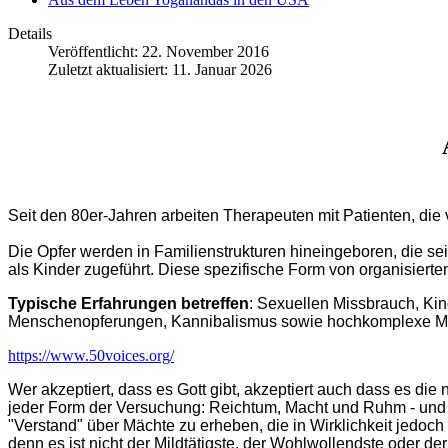
Details
Veröffentlicht: 22. November 2016
Zuletzt aktualisiert: 11. Januar 2026
Seit den 80er-Jahren arbeiten Therapeuten mit Patienten, die
Die Opfer werden in Familienstrukturen hineingeboren, die se
als Kinder zugeführt. Diese spezifische Form von organisie
Typische Erfahrungen betreffen
: Sexuellen Missbrauch, Kin
Menschenopferungen, Kannibalismus sowie hochkomplexe Met
https://www.50voices.org/
Wer akzeptiert, dass es Gott gibt, akzeptiert auch dass es di
jeder Form der Versuchung: Reichtum, Macht und Ruhm - und n
"Verstand" über Mächte zu erheben, die in Wirklichkeit jedoch a
denn es ist nicht der Mildtätigste, der Wohlwollendste oder der