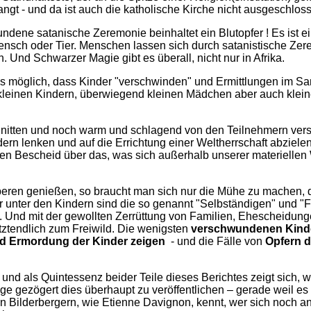
angt - und da ist auch die katholische Kirche nicht ausgeschlos
ndene satanische Zeremonie beinhaltet ein Blutopfer ! Es ist 
 Mensch oder Tier. Menschen lassen sich durch satanistische Z
Und Schwarzer Magie gibt es überall, nicht nur in Afrika.
 es möglich, dass Kinder "verschwinden" und Ermittlungen im S
 kleinen Kindern, überwiegend kleinen Mädchen aber auch klei
itten und noch warm und schlagend von den Teilnehmern versp
rn lenken und auf die Errichtung einer Weltherrschaft abzielen
en Bescheid über das, was sich außerhalb unserer materiellen 
 Oberen genießen, so braucht man sich nur die Mühe zu machen
fer unter den Kindern sind die so genannt "Selbständigen" und "F
nd mit der gewollten Zerrüttung von Familien, Ehescheidungen
ztendlich zum Freiwild. Die wenigsten
verschwundenen Kind
d Ermordung der Kinder zeigen
- und die Fälle von
Opfern d
, und als Quintessenz beider Teile dieses Berichtes zeigt sich,
nge gezögert dies überhaupt zu veröffentlichen – gerade weil es 
Bilderbergern, wie Etienne Davignon, kennt, wer sich noch an 