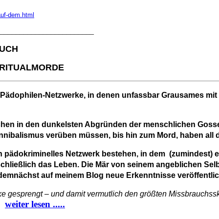
auf-dem.html
________________________
AUCH
-RITUALMORDE
s Pädophilen-Netzwerke, in denen unfassbar Grausames mi
hen in den dunkelsten Abgründen der menschlichen Gosse, i
nibalismus verüben müssen, bis hin zum Mord, haben all d
ädokriminelles Netzwerk bestehen, in dem (zumindest) ein h
schließlich das Leben. Die Mär von seinem angeblichen Sel
h demnächst auf meinem Blog neue Erkenntnisse veröffentli
e gesprengt – und damit vermutlich den größten Missbrauchssk
weiter lesen .....