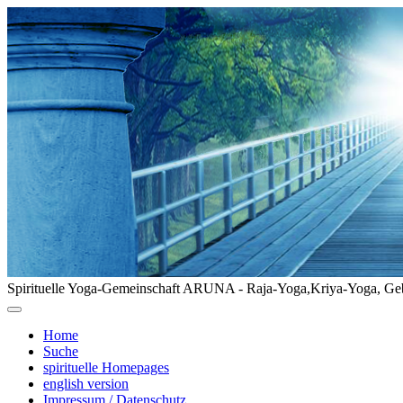
Spirituelle Yoga-Gemeinschaft ARUNA - Raja-Yoga,Kriya-Yoga, Geb
Home
Suche
spirituelle Homepages
english version
Impressum / Datenschutz