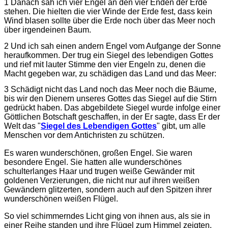
1 Danach sah ich vier Engel an den vier Enden der Erde
stehen. Die hielten die vier Winde der Erde fest, dass kein
Wind blasen sollte über die Erde noch über das Meer noch
über irgendeinen Baum.
2 Und ich sah einen andern Engel vom Aufgange der Sonne
heraufkommen. Der trug ein Siegel des lebendigen Gottes
und rief mit lauter Stimme den vier Engeln zu, denen die
Macht gegeben war, zu schädigen das Land und das Meer:
3 Schädigt nicht das Land noch das Meer noch die Bäume,
bis wir den Dienern unseres Gottes das Siegel auf die Stirn
gedrückt haben. Das abgebildete Siegel wurde infolge einer
Göttlichen Botschaft geschaffen, in der Er sagte, dass Er der
Welt das "
Siegel des Lebendigen Gottes
" gibt, um alle
Menschen vor dem Antichristen zu schützen.
Es waren wunderschönen, großen Engel. Sie waren
besondere Engel. Sie hatten alle wunderschönes
schulterlanges Haar und trugen weiße Gewänder mit
goldenen Verzierungen, die nicht nur auf ihren weißen
Gewändern glitzerten, sondern auch auf den Spitzen ihrer
wunderschönen weißen Flügel.
So viel schimmerndes Licht ging von ihnen aus, als sie in
einer Reihe standen und ihre Flügel zum Himmel zeigten.