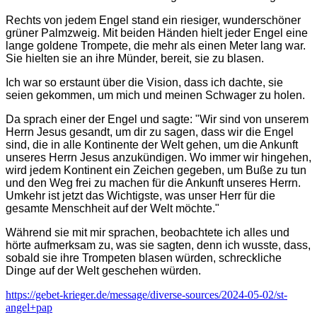
Rechts von jedem Engel stand ein riesiger, wunderschöner
grüner Palmzweig. Mit beiden Händen hielt jeder Engel eine
lange goldene Trompete, die mehr als einen Meter lang war.
Sie hielten sie an ihre Münder, bereit, sie zu blasen.
Ich war so erstaunt über die Vision, dass ich dachte, sie
seien gekommen, um mich und meinen Schwager zu holen.
Da sprach einer der Engel und sagte: "Wir sind von unserem
Herrn Jesus gesandt, um dir zu sagen, dass wir die Engel
sind, die in alle Kontinente der Welt gehen, um die Ankunft
unseres Herrn Jesus anzukündigen. Wo immer wir hingehen,
wird jedem Kontinent ein Zeichen gegeben, um Buße zu tun
und den Weg frei zu machen für die Ankunft unseres Herrn.
Umkehr ist jetzt das Wichtigste, was unser Herr für die
gesamte Menschheit auf der Welt möchte."
Während sie mit mir sprachen, beobachtete ich alles und
hörte aufmerksam zu, was sie sagten, denn ich wusste, dass,
sobald sie ihre Trompeten blasen würden, schreckliche
Dinge auf der Welt geschehen würden.
https://gebet-krieger.de/message/diverse-sources/2024-05-02/st-
angel+pap