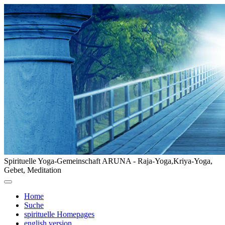
Spirituelle Yoga-Gemeinschaft ARUNA - Raja-Yoga,Kriya-Yoga,
Gebet, Meditation
Home
Suche
spirituelle Homepages
english version