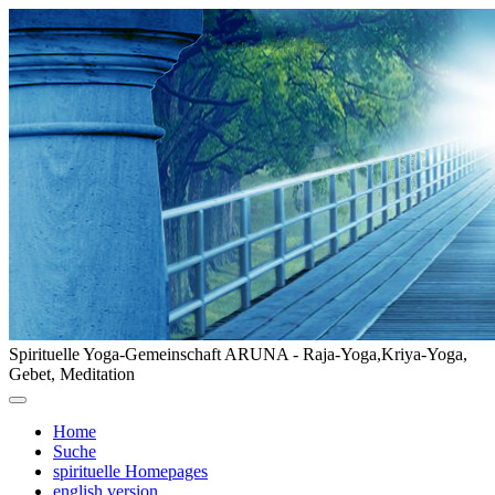
Spirituelle Yoga-Gemeinschaft ARUNA - Raja-Yoga,Kriya-Yoga,
Gebet, Meditation
Home
Suche
spirituelle Homepages
english version