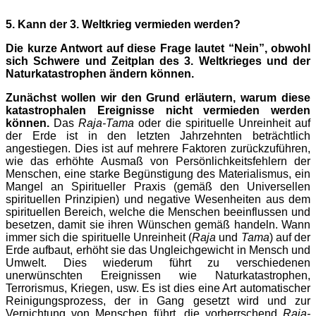
5. Kann der 3. Weltkrieg vermieden werden?
Die kurze Antwort auf diese Frage lautet “Nein”, obwohl
sich Schwere und Zeitplan des 3. Weltkrieges und der
Naturkatastrophen ändern können.
Zunächst wollen wir den Grund erläutern, warum diese
katastrophalen Ereignisse nicht vermieden werden
können.
Das
Raja-Tama
oder die spirituelle Unreinheit auf
der Erde ist in den letzten Jahrzehnten beträchtlich
angestiegen. Dies ist auf mehrere Faktoren zurückzuführen,
wie das erhöhte Ausmaß von Persönlichkeitsfehlern der
Menschen, eine starke Begünstigung des Materialismus, ein
Mangel an Spiritueller Praxis (gemäß den Universellen
spirituellen Prinzipien) und negative Wesenheiten aus dem
spirituellen Bereich, welche die Menschen beeinflussen und
besetzen, damit sie ihren Wünschen gemäß handeln. Wann
immer sich die spirituelle Unreinheit (
Raja
und
Tama
) auf der
Erde aufbaut, erhöht sie das Ungleichgewicht in Mensch und
Umwelt. Dies wiederum führt zu verschiedenen
unerwünschten Ereignissen wie Naturkatastrophen,
Terrorismus, Kriegen, usw. Es ist dies eine Art automatischer
Reinigungsprozess, der in Gang gesetzt wird und zur
Vernichtung von Menschen führt, die vorherrschend
Raja-