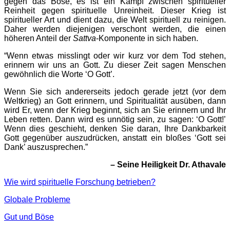
gegen das Böse, es ist ein Kampf zwischen spiritueller
Reinheit gegen spirituelle Unreinheit. Dieser Krieg ist
spiritueller Art und dient dazu, die Welt spirituell zu reinigen.
Daher werden diejenigen verschont werden, die einen
höheren Anteil der
Sattva
-Komponente in sich haben.
“Wenn etwas misslingt oder wir kurz vor dem Tod stehen,
erinnern wir uns an Gott. Zu dieser Zeit sagen Menschen
gewöhnlich die Worte ‘O Gott’.
Wenn Sie sich andererseits jedoch gerade jetzt (vor dem
Weltkrieg) an Gott erinnern, und Spiritualität ausüben, dann
wird Er, wenn der Krieg beginnt, sich an Sie erinnern und Ihr
Leben retten. Dann wird es unnötig sein, zu sagen: ‘O Gott!’
Wenn dies geschieht, denken Sie daran, Ihre Dankbarkeit
Gott gegenüber auszudrücken, anstatt ein bloßes ‘Gott sei
Dank’ auszusprechen.”
– Seine Heiligkeit Dr. Athavale
Wie wird spirituelle Forschung betrieben?
Globale Probleme
Gut und Böse