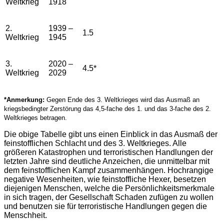
Weltkrieg
1918
2.
1939 –
1.5
Weltkrieg
1945
3.
2020 –
4.5*
Weltkrieg
2029
*Anmerkung:
Gegen Ende des 3. Weltkrieges wird das Ausmaß an
kriegsbedingter Zerstörung das 4,5-fache des 1. und das 3-fache des 2.
Weltkrieges betragen.
Die obige Tabelle gibt uns einen Einblick in das Ausmaß der
feinstofflichen Schlacht und des 3. Weltkrieges. Alle
größeren Katastrophen und terroristischen Handlungen der
letzten Jahre sind deutliche Anzeichen, die unmittelbar mit
dem feinstofflichen Kampf zusammenhängen. Hochrangige
negative Wesenheiten, wie feinstoffliche Hexer, besetzen
diejenigen Menschen, welche die Persönlichkeitsmerkmale
in sich tragen, der Gesellschaft Schaden zufügen zu wollen
und benutzen sie für terroristische Handlungen gegen die
Menschheit.