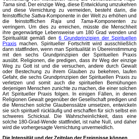
Tama
sind. Der einzige Weg, diese Entwicklung umzukehren
und diese Vernichtung zu vermeiden, besteht darin, die
feinstoffliche
Sattva
-Komponente in der Welt zu erhöhen und
die feinstofflichen
Raja
und
Tama
-Komponenten zu
verringern. Um dies zu erreichen, müsste die Menschheit
ihre gegenwärtige Lebensweise um 180 Grad wenden und
Spiritualität gemäß den
6 Grundprinzipien der Spirituellen
Praxis
machen. Spiritueller Fortschritt wird ausschließlich
dann stattfinden, wenn man Spiritualität in Übereinstimmung
mit den sechs Grundprinzipien der Spirituellen Praxis
ausübt. Religionen, die predigen, dass ihr Weg der einzige
Weg zu Gott ist und die versuchen, andere durch Gewalt
oder Bestechung zu ihrem Glauben zu bekehren, laufen
Gefahr, die sechs Grundprinzipien der Spirituellen Praxis zu
verletzen und somit auch die spirituellen Bemühungen
derjenigen Menschen zunichte zu machen, die einer solchen
Art Spiritueller Praxis folgen. In einigen Fällen, in denen
Religionen Gewalt gegenüber der Gesellschaft predigen und
die Menschen solche Glaubenssätze umsetzen, entwickeln
sie sich spirituell rückläufig und erschaffen für sich selbst ein
schweres Schicksal. Die Wahrscheinlichkeit, dass eine
solche 180-Grad-Wende stattfindet, ist nahe Null, und daher
wird die vorhergesagte Vernichtung unvermeidlich.
Die Intensität und der Zeitplan der Ereignisse können