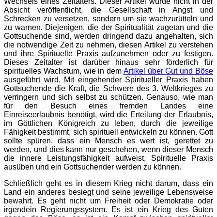
Wechsels eines Zeitalters. Dieser Artikel wurde nicht in der
Absicht veröffentlicht, die Gesellschaft in Angst und
Schrecken zu versetzen, sondern um sie wachzurütteln und
zu warnen. Diejenigen, die der Spiritualität zugetan und die
Gottsuchende sind, werden dringend dazu angehalten, sich
die notwendige Zeit zu nehmen, diesen Artikel zu verstehen
und ihre Spirituelle Praxis aufzunehmen oder zu festigen.
Dieses Zeitalter ist darüber hinaus sehr förderlich für
spirituelles Wachstum, wie in dem
Artikel über Gut und Böse
ausgeführt wird. Mit eingehender Spiritueller Praxis haben
Gottsuchende die Kraft, die Schwere des 3. Weltkrieges zu
verringern und sich selbst zu schützen. Genauso, wie man
für den Besuch eines fremden Landes eine
Einreiseerlaubnis benötigt, wird die Erteilung der Erlaubnis,
im Göttlichen Königreich zu leben, durch die jeweilige
Fähigkeit bestimmt, sich spirituell entwickeln zu können. Gott
sollte spüren, dass ein Mensch es wert ist, gerettet zu
werden, und dies kann nur geschehen, wenn dieser Mensch
die innere Leistungsfähigkeit aufweist, Spirituelle Praxis
ausüben und ein Gottsuchender werden zu können.
Schließlich geht es in diesem Krieg nicht darum, dass ein
Land ein anderes besiegt und seine jeweilige Lebensweise
bewahrt. Es geht nicht um Freiheit oder Demokratie oder
irgendein Regierungssystem. Es ist ein Krieg des Guten