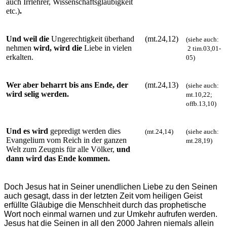
auch Irrlehrer, Wissenschaftsgläubigkeit
etc.)
.
Und weil die
Ungerechtigkeit überhand
(mt.24,12)
(
siehe auch:
nehmen
wird, wird die
Liebe in vielen
2 tim.03,01-
erkalten.
05)
Wer aber beharrt bis ans Ende, der
(mt.24,13)
(siehe auch:
wird selig werden.
mt.10,22;
offb.13,10)
Und es wird
gepredigt werden dies
(mt.24,14)
(
siehe auch:
Evangelium vom Reich in der ganzen
mt.28,19)
Welt zum Zeugnis für alle Völker,
und
dann wird das Ende kommen.
Doch Jesus hat in Seiner unendlichen Liebe zu den Seinen
auch gesagt, dass in der letzten Zeit vom heiligen Geist
erfüllte Gläubige die Menschheit durch das prophetische
Wort noch einmal warnen und zur Umkehr aufrufen werden.
Jesus hat die Seinen in all den 2000 Jahren niemals allein