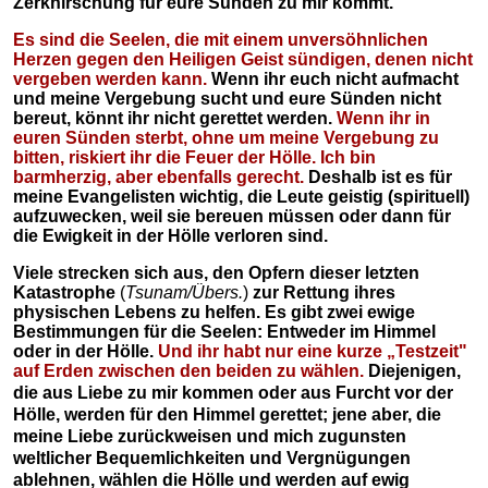
Zerknirschung für eure Sünden zu mir kommt.
Es sind die Seelen, die mit einem unversöhnlichen
Herzen gegen den Heiligen Geist sündigen, denen nicht
vergeben werden kann.
Wenn ihr euch nicht aufmacht
und meine Vergebung sucht und eure Sünden nicht
bereut, könnt ihr nicht gerettet werden.
Wenn ihr in
euren Sünden sterbt, ohne um meine Vergebung zu
bitten, riskiert ihr die Feuer der Hölle. Ich bin
barmherzig, aber ebenfalls gerecht.
Deshalb ist es für
meine Evangelisten wichtig, die Leute geistig (spirituell)
aufzuwecken, weil sie bereuen müssen oder dann für
die Ewigkeit in der Hölle verloren sind.
Viele strecken sich aus, den Opfern dieser letzten
Katastrophe
(
Tsunam/Übers.
)
zur Rettung ihres
physischen Lebens zu helfen. Es gibt zwei ewige
Bestimmungen für die Seelen: Entweder im Himmel
oder in der Hölle.
Und ihr habt nur eine kurze „Testzeit"
auf Erden zwischen den beiden zu wählen.
Diejenigen,
die aus Liebe zu mir kommen oder aus Furcht vor der
Hölle, werden für den Himmel gerettet; jene aber, die
meine Liebe zurückweisen und mich zugunsten
weltlicher Bequemlichkeiten und Vergnügungen
ablehnen, wählen die Hölle und werden auf ewig