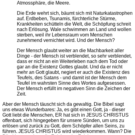
Atmossphäre, die Meere.
Die Erde wehrt sich, bäumt sich mit Naturkatastrophen
auf. Erdbeben, Tsunamis, fürchterliche Stürme,
Krankheiten schütteln die Welt, die Schöpfung schreit
nach Erlösung. Wale schwimmen an Land und wollen
sterben, weil ihr Lebensraum vom Menschen
zunehmend vernichtet wird. Und der Mensch?
Der Mensch glaubt weiter an die Machbarkeit aller
Dinge - der Mensch ist verblendet, so sehr verblendet,
dass er nicht an ein Weiterleben nach dem Tod oder
gar an die Existenz Gottes glaubt. Und da er nicht
mehr an Gott glaubt, negiert er auch die Existenz des
Teufels, des Satans - und damit ist der Mensch dem
Teufel im wahrsten Sinne des Wortes aufgesessen.
Der Mensch erfüllt im negativen Sinn die Zeichen der
Zeit.
Aber der Mensch täuscht sich da gewaltig. Die Bibel sagt
uns etwas Wunderbares: Ja, es gibt einen Gott, ja - dieser
Gott liebt die Menschen, ER hat sich in JESUS CHRISTUS
offenbart, sich hingegeben für unsere Sünden, um uns zu
erlösen und zurück zu Gott, dem Schöpfer allen Seins, zu
führen. JESUS CHRISTUS wird wiederkommen. Wann? Die