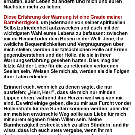
erhalten, euer Leben zu ändern und mich und euren
Nächsten mehr zu lieben.
Diese Erfahrung der Warnung ist eine Gnade meiner
Barmherzigkeit
, um jedermann von seiner spirituellen
Selbstzufriedenheit aufzuwecken und euch mit der
wichtigsten Wahl eures Lebens zu befassen: zwischen
mir im Himmel oder dem Bösen in der Welt. Jene, die
weltliche Bequemlichkeiten und Vergnügungen über
mich stellen, werden der tatsächlichen Hölle auf Erden
gegenüberstehen und der Hölle, die sie in ihrer
Warnungserfahrung gesehen hatten. Dies mag der
letzte Akt der Liebe für die zu rettenden verlorenen
Seelen sein. Weisen Sie mich ab, werden sie die Folgen
ihrer Taten erleiden.
Erinnert euch, wenn ich zu denen sagte, die nur
ausriefen; „Herr, Herr", dass sie mich nur mit den
Lippen ehren, während ihre Herzen weit weg von mir
sind. Es wird einige geben, die zu mir aus Furcht vor der
Höllenstrafe für ihre Sünden kommen werden, aber der
am meisten erwünschte Weg sollte aus Liebe für mich
mit eurem eigenen freien Willen sein. Meine
Barmherzigkeit erstreckt sich zu allen Sündern, und ihr
wisst, dass ich euch stets vergebe, wenn ihr mit