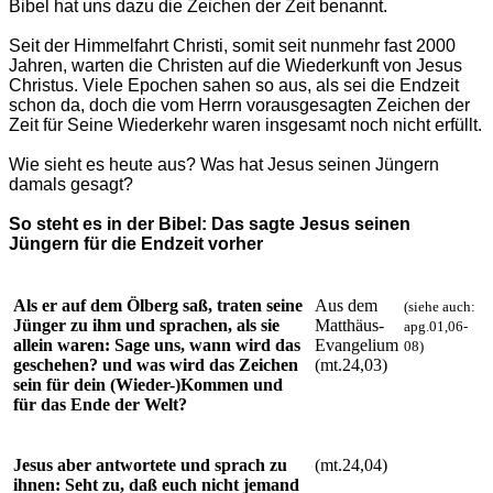
Bibel hat uns dazu die Zeichen der Zeit benannt.
Seit der Himmelfahrt Christi, somit seit nunmehr fast 2000
Jahren, warten die Christen auf die Wiederkunft von Jesus
Christus. Viele Epochen sahen so aus, als sei die Endzeit
schon da, doch die vom Herrn vorausgesagten Zeichen der
Zeit für Seine Wiederkehr waren insgesamt noch nicht erfüllt.
Wie sieht es heute aus? Was hat Jesus seinen Jüngern
damals gesagt?
So steht es in der Bibel: Das sagte Jesus seinen
Jüngern für die Endzeit vorher
Als er auf dem Ölberg saß, traten seine
Aus dem
(siehe auch:
Jünger zu ihm und sprachen, als sie
Matthäus-
apg.01,06-
allein waren: Sage uns, wann wird das
Evangelium
08)
geschehen? und was wird das Zeichen
(mt.24,03)
sein für dein (Wieder-)Kommen und
für das Ende der Welt?
Jesus aber antwortete und sprach zu
(mt.24,04)
ihnen:
Seht zu, daß euch nicht jemand