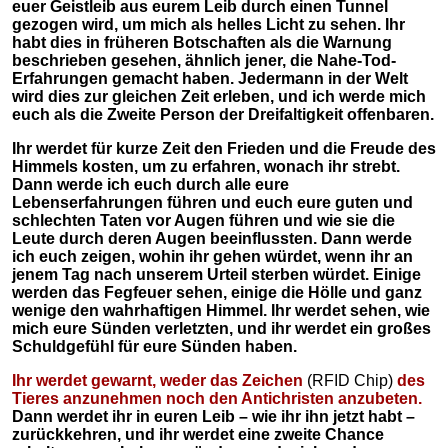
euer Geistleib aus eurem Leib durch einen Tunnel
gezogen wird, um mich als helles Licht zu sehen. Ihr
habt dies in früheren Botschaften als die Warnung
beschrieben gesehen, ähnlich jener, die Nahe-Tod-
Erfahrungen gemacht haben. Jedermann in der Welt
wird dies zur gleichen Zeit erleben, und ich werde mich
euch als die Zweite Person der Dreifaltigkeit offenbaren.
Ihr werdet für kurze Zeit den Frieden und die Freude des
Himmels kosten, um zu erfahren, wonach ihr strebt.
Dann werde ich euch durch alle eure
Lebenserfahrungen führen und euch eure guten und
schlechten Taten vor Augen führen und wie sie die
Leute durch deren Augen beeinflussten. Dann werde
ich euch zeigen, wohin ihr gehen würdet, wenn ihr an
jenem Tag nach unserem Urteil sterben würdet. Einige
werden das Fegfeuer sehen, einige die Hölle und ganz
wenige den wahrhaftigen Himmel. Ihr werdet sehen, wie
mich eure Sünden verletzten, und ihr werdet ein großes
Schuldgefühl für eure Sünden haben.
Ihr werdet gewarnt, weder das Zeichen
(
RFID Chip)
des
Tieres anzunehmen noch den Antichristen anzubeten.
Dann werdet ihr in euren Leib – wie ihr ihn jetzt habt –
zurückkehren, und ihr werdet eine zweite Chance