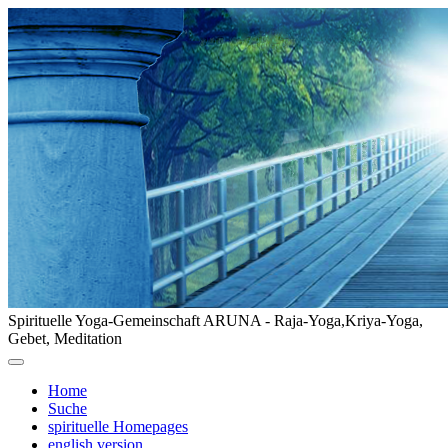
Spirituelle Yoga-Gemeinschaft ARUNA - Raja-Yoga,Kriya-Yoga,
Gebet, Meditation
Home
Suche
spirituelle Homepages
english version