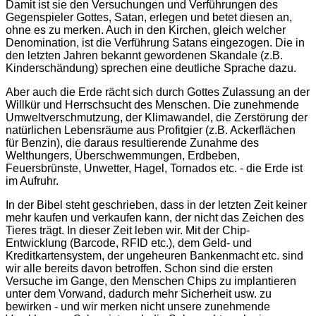
Damit ist sie den Versuchungen und Verführungen des
Gegenspieler Gottes, Satan, erlegen und betet diesen an,
ohne es zu merken. Auch in den Kirchen, gleich welcher
Denomination, ist die Verführung Satans eingezogen. Die in
den letzten Jahren bekannt gewordenen Skandale (z.B.
Kinderschändung) sprechen eine deutliche Sprache dazu.
Aber auch die Erde rächt sich durch Gottes Zulassung an der
Willkür und Herrschsucht des Menschen. Die zunehmende
Umweltverschmutzung, der Klimawandel, die Zerstörung der
natürlichen Lebensräume aus Profitgier (z.B. Ackerflächen
für Benzin), die daraus resultierende Zunahme des
Welthungers, Überschwemmungen, Erdbeben,
Feuersbrünste, Unwetter, Hagel, Tornados etc. - die Erde ist
im Aufruhr.
In der Bibel steht geschrieben, dass in der letzten Zeit keiner
mehr kaufen und verkaufen kann, der nicht das Zeichen des
Tieres trägt. In dieser Zeit leben wir. Mit der Chip-
Entwicklung (Barcode, RFID etc.), dem Geld- und
Kreditkartensystem, der ungeheuren Bankenmacht etc. sind
wir alle bereits davon betroffen. Schon sind die ersten
Versuche im Gange, den Menschen Chips zu implantieren
unter dem Vorwand, dadurch mehr Sicherheit usw. zu
bewirken - und wir merken nicht unsere zunehmende