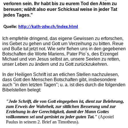
verloren sein. Ihr habt bis zu eurem Tod den Atem zu
bereuen; wählt also euer Schicksal weise in jeder Tat
jedes Tages."
Quelle:
http://kath-zdw.ch/index.html
Ich empfehle dringend, das eigene Gewissen zu erforschen,
ins Gebet zu gehen und Gott um Verzeihung zu bitten. Reue
und Buße tut jetzt not. Wie sehr flehen uns in den gegebenen
Botschaften die Worte Mariens, Pater Pio´s, des Erzengel
Michael und von Jesus selbst an, unsere Seelen zu retten,
unser Leben zu ändern und zu Gott zurückzukehren.
In der Heiligen Schrift ist an etlichen Stellen nachzulesen,
dass Gott den Menschen Botschaften gibt, insbesondere
auch "in den letzten Tagen"; u. a. ist dies durch die folgenden
Bibelstellen belegt:
"Jede Schrift, die von Gott eingegeben ist, dient zur Belehrung,
zum Erweis der Wahrheit, zur sittlichen Besserung und zur
Erziehung in der Gerechtigkeit, damit der Mann Gottes
vollkommen sei und gerüstet zu jeder guten Tat."
(Apostel
Paulus in seinem 2. Brief an Timotheus).