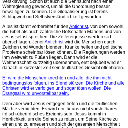
Versklavung. Schon ist auch die Sehnsucht nach einer
Weltregierung geweckt, um all die Unordnung besser
bewältigen zu können. Die Globalisierung ist bereits
Schlagwort und Selbstverständlichkeit geworden.
Alles ist damit vorbereitet für den
Antichrist,
von dem sowohl
die Bibel als auch zahlreiche Botschaften Mariens und von
Jesus selbst sprechen. Die Zeitereignisse werden sich
überschlagen. Jener
Antichrist
wird die Menschen durch
Zeichen und Wunder blenden, Kranke heilen und politische
Probleme scheinbar lösen können. Die Regierungen werden
ihm weltweit zu Füßen liegen. Dann wird er die
Weltherrschaft kurzzeitig übernehmen, erst bejubelt wird er
danach in kürzester Zeit sein teuflisches Gesicht offenbaren.
Er wird die Menschen knechten und alle, die ihm nicht
bedingungslos folgen, ins Elend stürzen. Die Kirche und alle
Christen wird er verfolgen und sogar töten wollen. Die
Drangsal wird unvorstellbar sein.
Dem aber wird Jesus entgegen treten und die teuflischen
Mächte vernichten. Es wird ein für uns nicht vorstellbares
irdisch-überirdisches Ereignis sein. Jesus kommt in
Herrlichkeit, um die Seinen zu retten, um Seine Kirche zu
einen und zu erneuern und sich der gesamten Menschheit