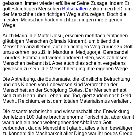
gelassen. Immer wieder erfüllte er Seine Zusage, indem Er
gottesfürchtigen Menschen
Botschaften
zukommen ließ, um
der Menschheit den richtigen Weg aufzuzeigen. Doch die
meisten Menschen hörten nicht zu, gingen ihre eigenen
Wege.
Auch Maria, die Mutter Jesu, erschien mehrfach einfachen
gläubigen Menschen (oftmals Kindern), um bittend die
Menschen anzuflehen, auf den richtigen Weg zurück zu Gott
umzukehren, so z.B. in Manduria, Medjugorje, Garabandal,
Lourdes, Fatima und vielen anderen Orten, was zahllosen
Menschen bekannt ist. Aber auch dies scheint vergebens
gewesen zu sein, die Menschheit ging ihre eigenen Wege.
Die Abtreibung, die Euthanasie, die künstliche Befruchtung
und das Klonen von Lebewesen sind Verbrechen der
Menschheit an der Schöpfung Gottes. Der Mensch erhebt
sich zum Herrn über Leben und Tod, giert zudem nach Geld,
Macht, Reichtum, er ist dem totalen Materialismus verfallen.
Die rasante technische und wissenschaftliche Entwicklung
der letzten 100 Jahre brachte enorme Fortschritte, aber damit
war auch ein noch weiter gehender Abfall von Gott
verbunden, da die Menschheit glaubt, alles allein bewältigen
zu können: die Machbarkeit aller Dinge war ihr neues Credo.