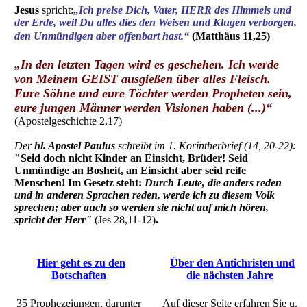
Jesus
spricht:
„Ich preise Dich, Vater, HERR des Himmels und
der Erde, weil Du alles dies den Weisen und Klugen verborgen,
den Unmündigen aber offenbart hast.“
(Matthäus 11,25)
„In den letzten Tagen wird es geschehen. Ich werde
von Meinem GEIST ausgießen über alles Fleisch.
Eure Söhne und eure Töchter werden Propheten sein,
eure jungen Männer werden Visionen haben (...)“
(Apostelgeschichte 2,17)
Der
hl. Apostel Paulus
schreibt im 1. Korintherbrief (14, 20-22):
"Seid doch nicht Kinder an Einsicht, Brüder! Seid
Unmündige an Bosheit, an Einsicht aber seid reife
Menschen! Im Gesetz steht:
Durch Leute, die anders reden
und in anderen Sprachen reden, werde ich zu diesem Volk
sprechen; aber auch so werden sie nicht auf mich hören,
spricht der Herr"
(Jes 28,11-12)
.
Hier geht es zu den
Über den Antichristen und
Botschaften
die nächsten Jahre
35 Prophezeiungen, darunter
Auf dieser Seite erfahren Sie u.