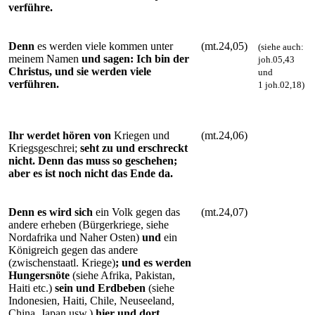
verführe.
Denn
es werden viele kommen unter
(mt.24,05)
(siehe auch:
meinem Namen
und sagen: Ich bin der
joh.05,43
Christus, und sie werden viele
und
verführen.
1 joh.02,18)
Ihr werdet hören von
Kriegen und
(mt.24,06)
Kriegsgeschrei;
seht zu und erschreckt
nicht. Denn das muss so geschehen;
aber es ist noch nicht das Ende da.
Denn es wird sich
ein Volk gegen das
(mt.24,07)
andere erheben (Bürgerkriege, siehe
Nordafrika und Naher Osten)
und
ein
Königreich gegen das andere
(zwischenstaatl. Kriege)
; und es werden
Hungersnöte
(siehe Afrika, Pakistan,
Haiti etc.)
sein und Erdbeben
(siehe
Indonesien, Haiti, Chile, Neuseeland,
China, Japan usw.)
hier und dort.