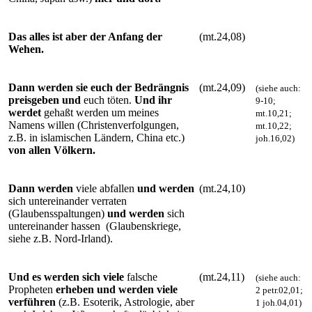
Das alles ist aber der Anfang der
(mt.24,08)
Wehen.
Dann werden sie euch der
Bedrängnis
(mt.24,09)
(siehe auch:
preisgeben und
euch töten.
Und ihr
9-10;
werdet
gehaßt werden um meines
mt.10,21;
Namens willen (Christenverfolgungen,
mt.10,22;
z.B. in islamischen Ländern, China etc.)
joh.16,02)
von allen Völkern.
Dann werden
viele abfallen
und werden
(mt.24,10)
sich untereinander verraten
(Glaubensspaltungen)
und werden
sich
untereinander hassen (Glaubenskriege,
siehe z.B. Nord-Irland).
Und es werden sich viele
falsche
(mt.24,11)
(siehe auch:
Propheten
erheben und werden viele
2 petr.02,01;
verführen
(z.B. Esoterik, Astrologie, aber
1 joh.04,01)