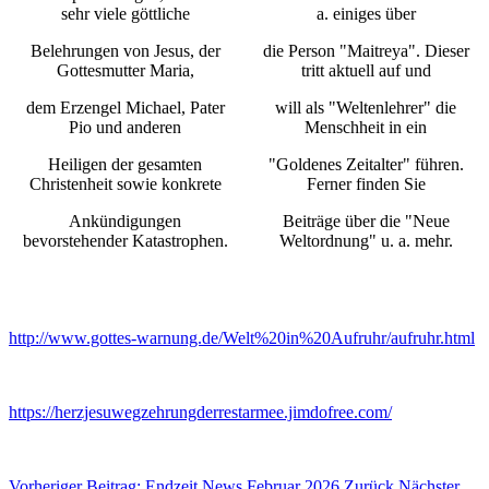
sehr viele göttliche
a. einiges über
Belehrungen von Jesus, der
die Person "Maitreya". Dieser
Gottesmutter Maria,
tritt aktuell auf und
dem Erzengel Michael, Pater
will als "Weltenlehrer" die
Pio und anderen
Menschheit in ein
Heiligen der gesamten
"Goldenes Zeitalter" führen.
Christenheit sowie konkrete
Ferner finden Sie
Ankündigungen
Beiträge über die "Neue
bevorstehender Katastrophen.
Weltordnung" u. a. mehr.
http://www.gottes-warnung.de/Welt%20in%20Aufruhr/aufruhr.html
https://herzjesuwegzehrungderrestarmee.jimdofree.com/
Vorheriger Beitrag: Endzeit News Februar 2026
Zurück
Nächster