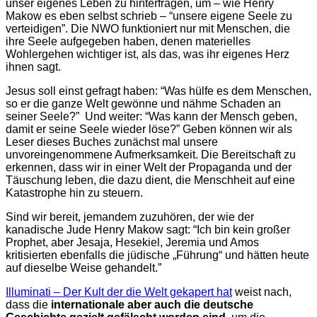
unser eigenes Leben zu hinterfragen, um – wie Henry
Makow es eben selbst schrieb – “unsere eigene Seele zu
verteidigen”. Die NWO funktioniert nur mit Menschen, die
ihre Seele aufgegeben haben, denen materielles
Wohlergehen wichtiger ist, als das, was ihr eigenes Herz
ihnen sagt.
Jesus soll einst gefragt haben: “Was hülfe es dem Menschen,
so er die ganze Welt gewönne und nähme Schaden an
seiner Seele?” Und weiter: “Was kann der Mensch geben,
damit er seine Seele wieder löse?” Geben können wir als
Leser dieses Buches zunächst mal unsere
unvoreingenommene Aufmerksamkeit. Die Bereitschaft zu
erkennen, dass wir in einer Welt der Propaganda und der
Täuschung leben, die dazu dient, die Menschheit auf eine
Katastrophe hin zu steuern.
Sind wir bereit, jemandem zuzuhören, der wie der
kanadische Jude Henry Makow sagt: “Ich bin kein großer
Prophet, aber Jesaja, Hesekiel, Jeremia und Amos
kritisierten ebenfalls die jüdische „Führung“ und hätten heute
auf dieselbe Weise gehandelt.”
Illuminati – Der Kult der die Welt gekapert hat
weist nach,
dass die
internationale aber auch die deutsche