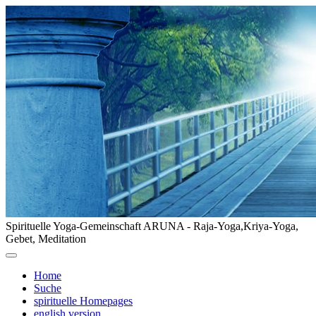
Spirituelle Yoga-Gemeinschaft ARUNA - Raja-Yoga,Kriya-Yoga,
Gebet, Meditation
Home
Suche
spirituelle Homepages
english version