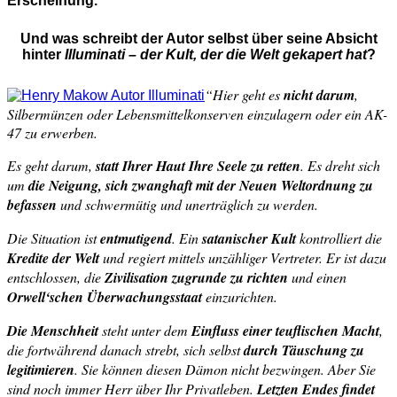
Erscheinung.
Und was schreibt der Autor selbst über seine Absicht
hinter
Illuminati – der Kult, der die Welt gekapert hat
?
“Hier geht es
nicht darum
,
Silbermünzen oder Lebensmittelkonserven einzulagern oder ein AK-
47 zu erwerben.
Es geht darum,
statt Ihrer Haut Ihre Seele zu retten
. Es dreht sich
um
die Neigung, sich zwanghaft mit der Neuen Weltordnung zu
befassen
und schwermütig und unerträglich zu werden.
Die Situation ist
entmutigend
. Ein
satanischer Kult
kontrolliert die
Kredite der Welt
und regiert mittels unzähliger Vertreter. Er ist dazu
entschlossen, die
Zivilisation zugrunde zu richten
und einen
Orwell‘schen Überwachungsstaat
einzurichten.
Die Menschheit
steht unter dem
Einfluss einer teuflischen Macht
,
die fortwährend danach strebt, sich selbst
durch Täuschung zu
legitimieren
. Sie können diesen Dämon nicht bezwingen. Aber Sie
sind noch immer Herr über Ihr Privatleben.
Letzten Endes findet