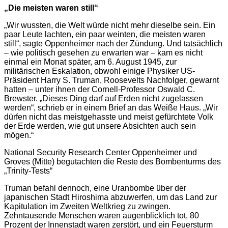
„Die meisten waren still“
„Wir wussten, die Welt würde nicht mehr dieselbe sein. Ein
paar Leute lachten, ein paar weinten, die meisten waren
still“, sagte Oppenheimer nach der Zündung. Und tatsächlich
– wie politisch gesehen zu erwarten war – kam es nicht
einmal ein Monat später, am 6. August 1945, zur
militärischen Eskalation, obwohl einige Physiker US-
Präsident Harry S. Truman, Roosevelts Nachfolger, gewarnt
hatten – unter ihnen der Cornell-Professor Oswald C.
Brewster. „Dieses Ding darf auf Erden nicht zugelassen
werden“, schrieb er in einem Brief an das Weiße Haus. „Wir
dürfen nicht das meistgehasste und meist gefürchtete Volk
der Erde werden, wie gut unsere Absichten auch sein
mögen.“
National Security Research Center Oppenheimer und
Groves (Mitte) begutachten die Reste des Bombenturms des
„Trinity-Tests“
Truman befahl dennoch, eine Uranbombe über der
japanischen Stadt Hiroshima abzuwerfen, um das Land zur
Kapitulation im Zweiten Weltkrieg zu zwingen.
Zehntausende Menschen waren augenblicklich tot, 80
Prozent der Innenstadt waren zerstört, und ein Feuersturm