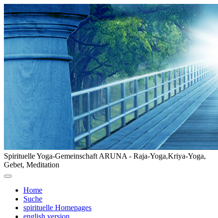
Spirituelle Yoga-Gemeinschaft ARUNA - Raja-Yoga,Kriya-Yoga,
Gebet, Meditation
Home
Suche
spirituelle Homepages
english version