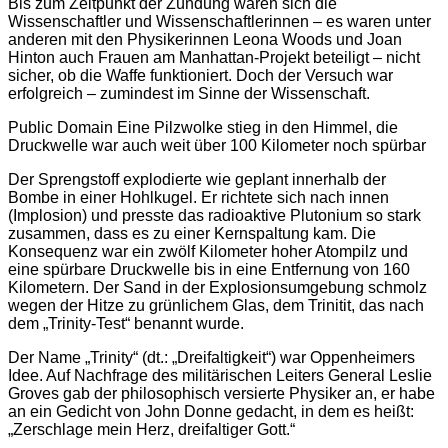
Bis zum Zeitpunkt der Zündung waren sich die
Wissenschaftler und Wissenschaftlerinnen – es waren unter
anderen mit den Physikerinnen Leona Woods und Joan
Hinton auch Frauen am Manhattan-Projekt beteiligt – nicht
sicher, ob die Waffe funktioniert. Doch der Versuch war
erfolgreich – zumindest im Sinne der Wissenschaft.
Public Domain Eine Pilzwolke stieg in den Himmel, die
Druckwelle war auch weit über 100 Kilometer noch spürbar
Der Sprengstoff explodierte wie geplant innerhalb der
Bombe in einer Hohlkugel. Er richtete sich nach innen
(Implosion) und presste das radioaktive Plutonium so stark
zusammen, dass es zu einer Kernspaltung kam. Die
Konsequenz war ein zwölf Kilometer hoher Atompilz und
eine spürbare Druckwelle bis in eine Entfernung von 160
Kilometern. Der Sand in der Explosionsumgebung schmolz
wegen der Hitze zu grünlichem Glas, dem Trinitit, das nach
dem „Trinity-Test“ benannt wurde.
Der Name „Trinity“ (dt.: „Dreifaltigkeit“) war Oppenheimers
Idee. Auf Nachfrage des militärischen Leiters General Leslie
Groves gab der philosophisch versierte Physiker an, er habe
an ein Gedicht von John Donne gedacht, in dem es heißt:
„Zerschlage mein Herz, dreifaltiger Gott.“