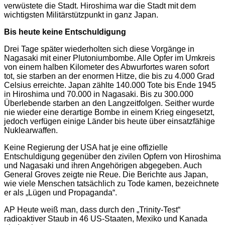
verwüstete die Stadt. Hiroshima war die Stadt mit dem
wichtigsten Militärstützpunkt in ganz Japan.
Bis heute keine Entschuldigung
Drei Tage später wiederholten sich diese Vorgänge in
Nagasaki mit einer Plutoniumbombe. Alle Opfer im Umkreis
von einem halben Kilometer des Abwurfortes waren sofort
tot, sie starben an der enormen Hitze, die bis zu 4.000 Grad
Celsius erreichte. Japan zählte 140.000 Tote bis Ende 1945
in Hiroshima und 70.000 in Nagasaki. Bis zu 300.000
Überlebende starben an den Langzeitfolgen. Seither wurde
nie wieder eine derartige Bombe in einem Krieg eingesetzt,
jedoch verfügen einige Länder bis heute über einsatzfähige
Nuklearwaffen.
Keine Regierung der USA hat je eine offizielle
Entschuldigung gegenüber den zivilen Opfern von Hiroshima
und Nagasaki und ihren Angehörigen abgegeben. Auch
General Groves zeigte nie Reue. Die Berichte aus Japan,
wie viele Menschen tatsächlich zu Tode kamen, bezeichnete
er als „Lügen und Propaganda“.
AP Heute weiß man, dass durch den „Trinity-Test“
radioaktiver Staub in 46 US-Staaten, Mexiko und Kanada