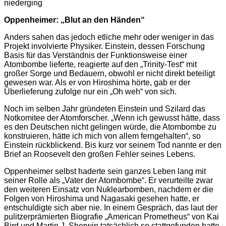
niederging
Oppenheimer: „Blut an den Händen“
Anders sahen das jedoch etliche mehr oder weniger in das
Projekt involvierte Physiker. Einstein, dessen Forschung
Basis für das Verständnis der Funktionsweise einer
Atombombe lieferte, reagierte auf den „Trinity-Test“ mit
großer Sorge und Bedauern, obwohl er nicht direkt beteiligt
gewesen war. Als er von Hiroshima hörte, gab er der
Überlieferung zufolge nur ein „Oh weh“ von sich.
Noch im selben Jahr gründeten Einstein und Szilard das
Notkomitee der Atomforscher. „Wenn ich gewusst hätte, dass
es den Deutschen nicht gelingen würde, die Atombombe zu
konstruieren, hätte ich mich von allem ferngehalten“, so
Einstein rückblickend. Bis kurz vor seinem Tod nannte er den
Brief an Roosevelt den großen Fehler seines Lebens.
Oppenheimer selbst haderte sein ganzes Leben lang mit
seiner Rolle als „Vater der Atombombe“. Er verurteilte zwar
den weiteren Einsatz von Nuklearbomben, nachdem er die
Folgen von Hiroshima und Nagasaki gesehen hatte, er
entschuldigte sich aber nie. In einem Gespräch, das laut der
pulitzerprämierten Biografie „American Prometheus“ von Kai
Bird und Martin J. Sherwin tatsächlich so stattgefunden hatte,