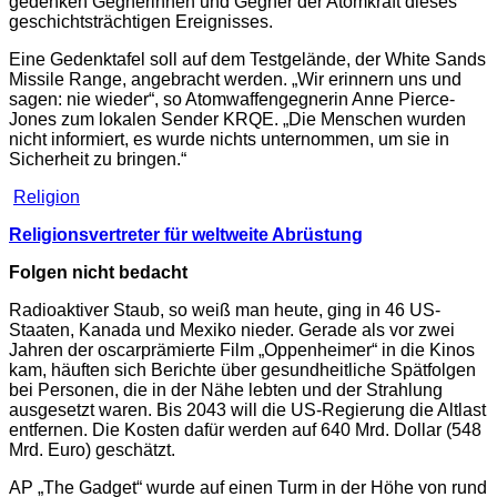
gedenken Gegnerinnen und Gegner der Atomkraft dieses
geschichtsträchtigen Ereignisses.
Eine Gedenktafel soll auf dem Testgelände, der White Sands
Missile Range, angebracht werden. „Wir erinnern uns und
sagen: nie wieder“, so Atomwaffengegnerin Anne Pierce-
Jones zum lokalen Sender KRQE. „Die Menschen wurden
nicht informiert, es wurde nichts unternommen, um sie in
Sicherheit zu bringen.“
Religion
Religionsvertreter für weltweite Abrüstung
Folgen nicht bedacht
Radioaktiver Staub, so weiß man heute, ging in 46 US-
Staaten, Kanada und Mexiko nieder. Gerade als vor zwei
Jahren der oscarprämierte Film „Oppenheimer“ in die Kinos
kam, häuften sich Berichte über gesundheitliche Spätfolgen
bei Personen, die in der Nähe lebten und der Strahlung
ausgesetzt waren. Bis 2043 will die US-Regierung die Altlast
entfernen. Die Kosten dafür werden auf 640 Mrd. Dollar (548
Mrd. Euro) geschätzt.
AP „The Gadget“ wurde auf einen Turm in der Höhe von rund