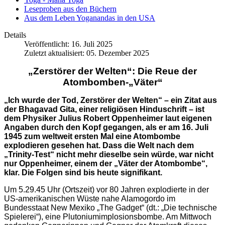
Leseproben aus den Büchern
Aus dem Leben Yoganandas in den USA
Details
Veröffentlicht: 16. Juli 2025
Zuletzt aktualisiert: 05. Dezember 2025
„Zerstörer der Welten“:
Die Reue der
Atombomben-„Väter“
„Ich wurde der Tod, Zerstörer der Welten“ – ein Zitat aus
der Bhagavad Gita, einer religiösen Hinduschrift – ist
dem Physiker Julius Robert Oppenheimer laut eigenen
Angaben durch den Kopf gegangen, als er am 16. Juli
1945 zum weltweit ersten Mal eine Atombombe
explodieren gesehen hat. Dass die Welt nach dem
„Trinity-Test“ nicht mehr dieselbe sein würde, war nicht
nur Oppenheimer, einem der „Väter der Atombombe“,
klar. Die Folgen sind bis heute signifikant.
Um 5.29.45 Uhr (Ortszeit) vor 80 Jahren explodierte in der
US-amerikanischen Wüste nahe Alamogordo im
Bundesstaat New Mexiko „The Gadget“ (dt.: „Die technische
Spielerei“), eine Plutoniumimplosionsbombe. Am Mittwoch