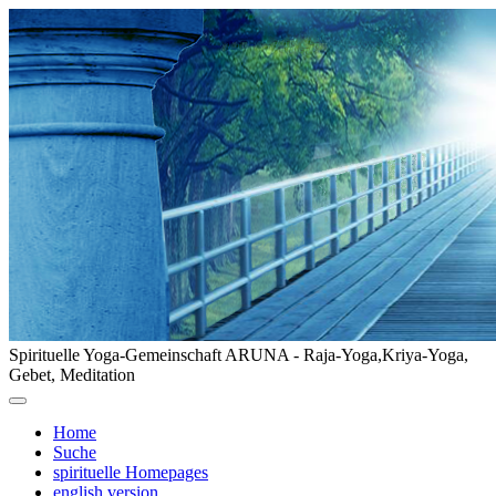
Spirituelle Yoga-Gemeinschaft ARUNA - Raja-Yoga,Kriya-Yoga,
Gebet, Meditation
Home
Suche
spirituelle Homepages
english version