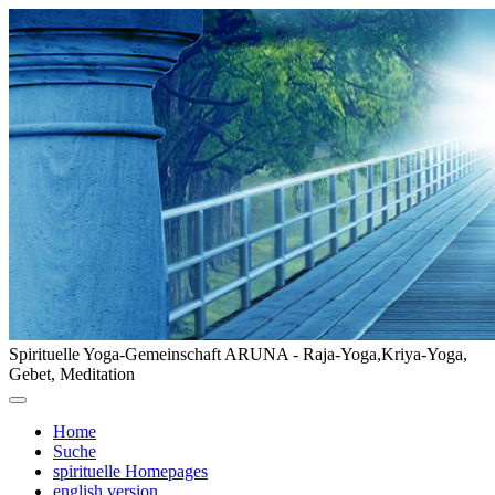
Spirituelle Yoga-Gemeinschaft ARUNA - Raja-Yoga,Kriya-Yoga,
Gebet, Meditation
Home
Suche
spirituelle Homepages
english version