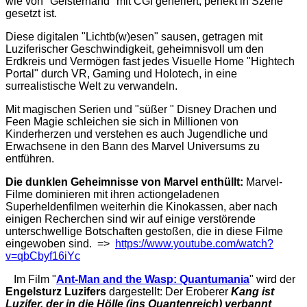
wie von "Geisterhand" mit CGI generiert, perfekt in Szene
gesetzt ist.
Diese digitalen "Lichtb(w)esen" sausen, getragen mit
Luziferischer Geschwindigkeit, geheimnisvoll um den
Erdkreis und Vermögen fast jedes Visuelle Home "Hightech
Portal" durch VR, Gaming und Holotech, in eine
surrealistische Welt zu verwandeln.
Mit magischen Serien und "süßer " Disney Drachen und
Feen Magie schleichen sie sich in Millionen von
Kinderherzen und verstehen es auch Jugendliche und
Erwachsene in den Bann des Marvel Universums zu
entführen.
Die dunklen Geheimnisse von Marvel enthüllt:
Marvel-
Filme dominieren mit ihren actiongeladenen
Superheldenfilmen weiterhin die Kinokassen, aber nach
einigen Recherchen sind wir auf einige verstörende
unterschwellige Botschaften gestoßen, die in diese Filme
eingewoben sind.
=>
https://www.youtube.com/watch?
v=qbCbyf16iYc
Im Film "
Ant-Man and the Wasp: Quantumania
" wird der
Engelsturz Luzifers
dargestellt: Der Eroberer
Kang ist
Luzifer, der in die Hölle (ins Quantenreich) verbannt