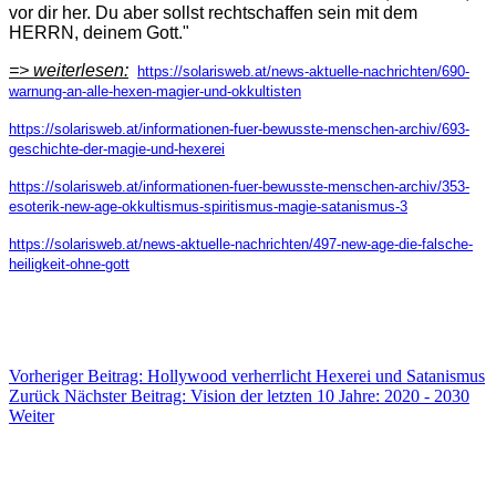
vor dir her. Du aber sollst rechtschaffen sein mit dem
HERRN, deinem Gott."
=> weiterlesen:
https://solarisweb.at/news-aktuelle-nachrichten/690-
warnung-an-alle-hexen-magier-und-okkultisten
https://solarisweb.at/informationen-fuer-bewusste-menschen-archiv/693-
geschichte-der-magie-und-hexerei
https://solarisweb.at/informationen-fuer-bewusste-menschen-archiv/353-
esoterik-new-age-okkultismus-spiritismus-magie-satanismus-3
https://solarisweb.at/news-aktuelle-nachrichten/497-new-age-die-falsche-
heiligkeit-ohne-gott
Vorheriger Beitrag: Hollywood verherrlicht Hexerei und Satanismus
Zurück
Nächster Beitrag: Vision der letzten 10 Jahre: 2020 - 2030
Weiter