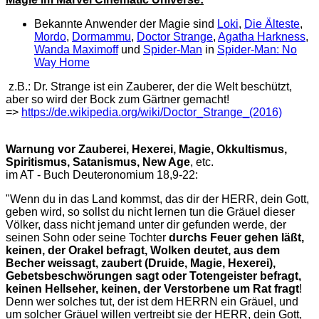
Bekannte Anwender der Magie sind
Loki
,
Die Älteste
,
Mordo
,
Dormammu
,
Doctor Strange
,
Agatha Harkness
,
Wanda Maximoff
und
Spider-Man
in
Spider-Man: No
Way Home
z.B.: Dr. Strange ist ein Zauberer, der die Welt beschützt,
aber so wird der Bock zum Gärtner gemacht!
=>
https://de.wikipedia.org/wiki/Doctor_Strange_(2016)
Warnung vor Zauberei, Hexerei, Magie, Okkultismus,
Spiritismus, Satanismus, New Age
, etc.
im AT - Buch Deuteronomium 18,9-22:
"Wenn du in das Land kommst, das dir der HERR, dein Gott,
geben wird, so sollst du nicht lernen tun die Gräuel dieser
Völker, dass nicht jemand unter dir gefunden werde, der
seinen Sohn oder seine Tochter
durchs Feuer gehen läßt,
keinen, der Orakel befragt, Wolken deutet, aus dem
Becher weissagt, zaubert (Druide, Magie, Hexerei),
Gebetsbeschwörungen sagt oder Totengeister befragt,
keinen Hellseher, keinen, der Verstorbene um Rat fragt
!
Denn wer solches tut, der ist dem HERRN ein Gräuel, und
um solcher Gräuel willen vertreibt sie der HERR, dein Gott,