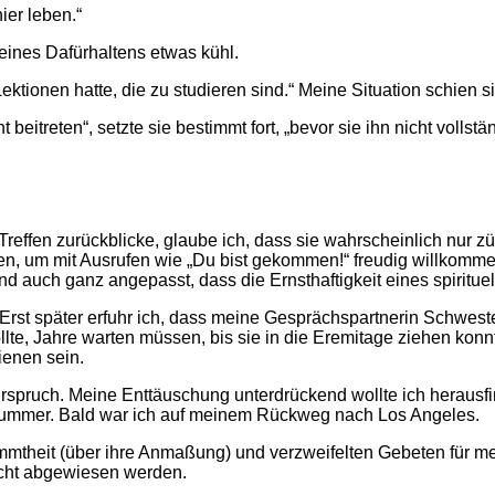
ier leben.“
eines Dafürhaltens etwas kühl.
Lektionen hatte, die zu studieren sind.“ Meine Situation schien 
beitreten“, setzte sie bestimmt fort, „bevor sie ihn nicht vollst
 Treffen zurückblicke, glaube ich, dass sie wahrscheinlich nur
inen, um mit Ausrufen wie „Du bist gekommen!“ freudig willkom
ich und auch ganz angepasst, dass die Ernsthaftigkeit eines spirit
Erst später erfuhr ich, dass meine Gesprächspartnerin Schwe
ollte, Jahre warten müssen, bis sie in die Eremitage ziehen konn
ienen sein.
ahrspruch. Meine Enttäuschung unterdrückend wollte ich herausf
nummer. Bald war ich auf meinem Rückweg nach Los Angeles.
timmtheit (über ihre Anmaßung) und verzweifelten Gebeten für 
nicht abgewiesen werden.