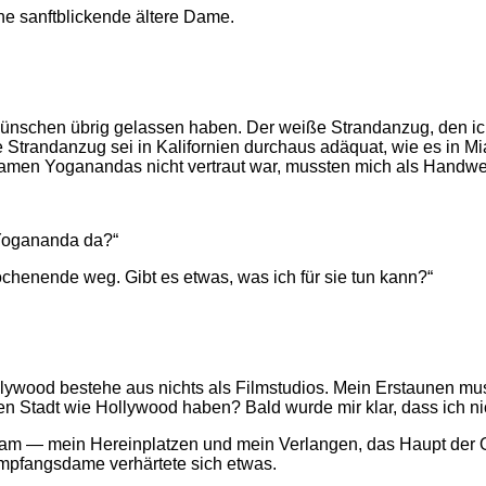
ne sanftblickende ältere Dame.
chen übrig gelassen haben. Der weiße Strandanzug, den ich 
 Strandanzug sei in Kalifornien durchaus adäquat, wie es in 
Namen Yoganandas nicht vertraut war, mussten mich als Handwe
 Yogananda da?“
Wochenende weg. Gibt es etwas, was ich für sie tun kann?“
, Hollywood bestehe aus nichts als Filmstudios. Mein Erstaune
oßen Stadt wie Hollywood haben? Bald wurde mir klar, dass ich 
ltsam — mein Hereinplatzen und mein Verlangen, das Haupt der O
Empfangsdame verhärtete sich etwas.