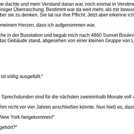
dachte und mein Verstand daran war, noch einmal in Verstimmun
einiger Überraschung. Bestimmt war da weit mehr, als mir bewus
ber sie zu denken. Sie tat nur ihre Pflicht. Jetzt aber erkenne ich
 in meinem Herzen, dass ich aufgenommen war.
e in der Busstation und begab mich nach 4860 Sunset Boulevar
as Gebäude stand, abgesehen von einer kleinen Gruppe von Leu
t völlig ausgefüllt.“
ne Sprechstunden sind für die nächsten zweieinhalb Monate voll
m nicht vor vier Jahren anschließen könnte. Nun hieß es, dass i
n New York hergekommen!“
gehört?“