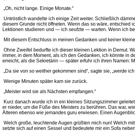
„Oh, nicht lange. Einige Monate.“
Untröstlich wandelte ich einige Zeit weiter. Schließlich dämm
diesem Grunde nicht öffneten. Wenn das so wäre, entschied 
Lektionen studieren und — ich seufzte — warten. Wenn ich be
Mit diesem Entschluss in meinen Gedanken und keiner kleine
Ohne Zweifel bedurfte ich dieser kleinen Lektion in Demut. Wa
immer, in dem Moment, als ich den Gedanken, ich könnte in der T
erreicht, als die Sekretärin — später erfuhr ich ihren Namen:
„Da sie von so weither gekommen sind“, sagte sie, „werde ich Me
Wenige Minuten später kam sie zurück.
„Meister wird sie als Nächsten empfangen.“
Kurz danach wurde ich in ein kleines Sitzungszimmer geleite
er nieder, um die Füße des Meisters zu berühren. Das war, wi
Älteren ebenso wie jemandes guru erwiesen. Einen Augenblick 
Welch große, leuchtende Augen grüßten mich nun! Welch mitfü
setzte sich auf einen Sessel und bedeutete mir ein Sofa neben