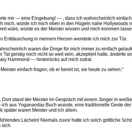
erte mir — eine Eingebung! — , dass ich wahrscheinlich einfach 
ich mich, würde ich mich eben in den Hügeln nahe Hollywoods 
reit wäre, würde es der Meister wissen und mich kommen lasse
n Enttäuschung in meinem Herzen wendete ich mich zur Tür.
hrscheinlich waren die Dinge für mich immer zu einfach gelaufe
at geistig noch nicht so weit sein, akzeptiert hatte, änderte si
 Mary Hammond — hinterrücks auf mich zutrat.
ister einfach fragen, ob er bereit ist, sie heute zu sehen.“
t. Dort stand der Meister im Gespräch mit einem Jünger in wei
e ich aus Yoganandas Buch wusste, eine traditionelle Geste der
später waren Meister und ich allein.
hlendes Lächeln! Niemals zuvor hatte ich solch göttliche Sch
 sich.