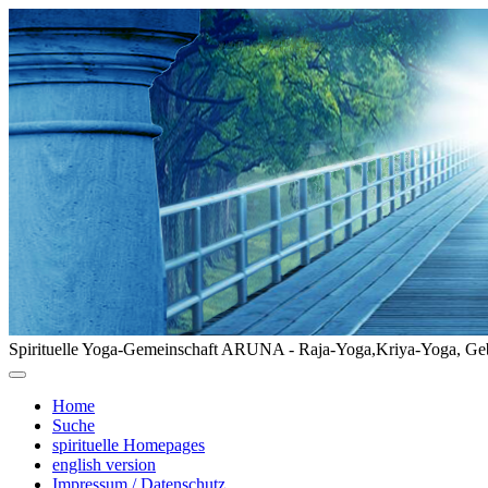
Spirituelle Yoga-Gemeinschaft ARUNA - Raja-Yoga,Kriya-Yoga, Geb
Home
Suche
spirituelle Homepages
english version
Impressum / Datenschutz