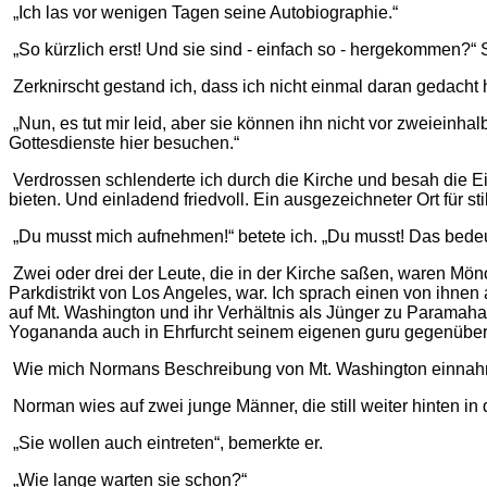
„Ich las vor wenigen Tagen seine Autobiographie.“
„So kürzlich erst! Und sie sind - einfach so - hergekommen?“ 
Zerknirscht gestand ich, dass ich nicht einmal daran gedacht h
„Nun, es tut mir leid, aber sie können ihn nicht vor zweieinha
Gottesdienste hier besuchen.“
Verdrossen schlenderte ich durch die Kirche und besah die Ein
bieten. Und einladend friedvoll. Ein ausgezeichneter Ort für st
„Du musst mich aufnehmen!“ betete ich. „Du musst! Das bede
Zwei oder drei der Leute, die in der Kirche saßen, waren Mö
Parkdistrikt von Los Angeles, war. Ich sprach einen von ihne
auf Mt. Washington und ihr Verhältnis als Jünger zu Paramaha
Yogananda auch in Ehrfurcht seinem eigenen guru gegenüber 
Wie mich Normans Beschreibung von Mt. Washington einnahm. 
Norman wies auf zwei junge Männer, die still weiter hinten in
„Sie wollen auch eintreten“, bemerkte er.
„Wie lange warten sie schon?“