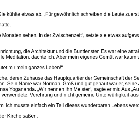
Sie kühlte etwas ab. „Für gewöhnlich schreiben die Leute zuers
atte.
lb Monaten sehen. In der Zwischenzeit“, setzte sie etwas aufgew
richtung, die Architektur und die Buntfenster. Es war eine attr
ille Meditation, dachte ich. Aber mein eigenes Gemüt war kaum sti
utet mir mein ganzes Leben!“
nche, deren Zuhause das Hauptquartier der Gemeinschaft der Se
n an. Sein Name war Norman. Groß und gut gebaut war er, seine 
nsa Yogananda. „Wir nennen ihn Meister“, sagte er mir. Aus „Au
verwendete, Verehrung und nicht gemeine Unterwürfigkeit aus
Ich musste einfach ein Teil dieses wunderbaren Lebens werde
 der Kirche saßen.