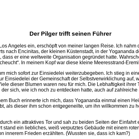
Der Pilger trifft seinen Führer
os Angeles ein, erschöpft von meiner langen Reise. Ich nahm d
ts nach Encinitas, der kleinen Küstenstadt, in der Yogananda d
, dass er eine weltweite Organisation gegründet hatte. Wahrsch
scheucht“. In meinem Kopf war diese kleine Meeresstrand-Eremita
 um mich sofort zur Einsiedelei weiterzubegeben. Ich stieg in 
 Einsiedelei der Gemeinschaft der Selbstverwirklichung auf, wo
ele dieser Blumen waren neu für mich. Die Lebhaftigkeit ihrer 
der sich, wie ich noch zu entdecken hatte, auch auf zahlreic
inem Buch erinnerte ich mich, dass Yogananda einmal einen He
ehabt, als dieser ihm schon entgegeneilte, um ihn willkommen 
 durch ein attraktives Tor und sah zu beiden Seiten der Einfahr
and ein liebliches, weiß verputztes Gebäude mit einem roten Fir
on innerem Frieden erzählten. (Wussten sie, dass ich kam?)