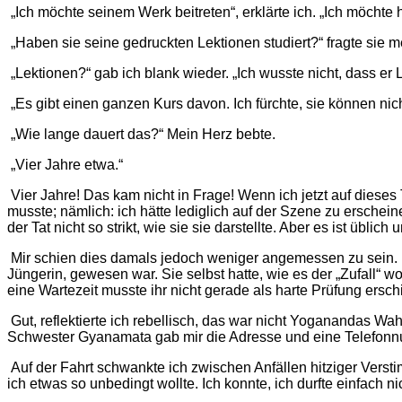
„Ich möchte seinem Werk beitreten“, erklärte ich. „Ich möchte h
„Haben sie seine gedruckten Lektionen studiert?“ fragte sie m
„Lektionen?“ gab ich blank wieder. „Ich wusste nicht, dass er 
„Es gibt einen ganzen Kurs davon. Ich fürchte, sie können nicht 
„Wie lange dauert das?“ Mein Herz bebte.
„Vier Jahre etwa.“
Vier Jahre! Das kam nicht in Frage! Wenn ich jetzt auf dieses
musste; nämlich: ich hätte lediglich auf der Szene zu ersche
der Tat nicht so strikt, wie sie sie darstellte. Aber es ist übl
Mir schien dies damals jedoch weniger angemessen zu sein. 
Jüngerin, gewesen war. Sie selbst hatte, wie es der „Zufall“ w
eine Wartezeit musste ihr nicht gerade als harte Prüfung ersch
Gut, reflektierte ich rebellisch, das war nicht Yoganandas W
Schwester Gyanamata gab mir die Adresse und eine Telefon
Auf der Fahrt schwankte ich zwischen Anfällen hitziger Vers
ich etwas so unbedingt wollte. Ich konnte, ich durfte einfach 