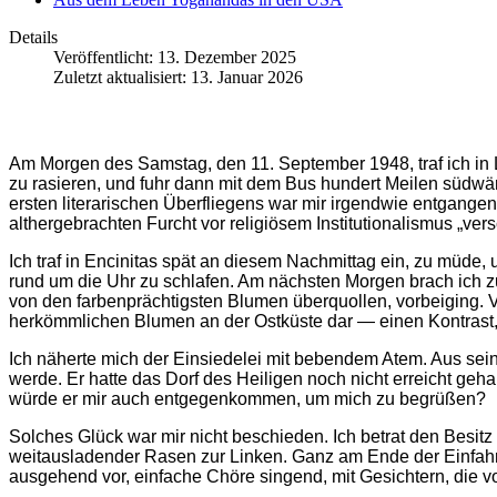
Details
Veröffentlicht: 13. Dezember 2025
Zuletzt aktualisiert: 13. Januar 2026
Am Morgen des Samstag, den 11. September 1948, traf ich in L
zu rasieren, und fuhr dann mit dem Bus hundert Meilen südwär
ersten literarischen Überfliegens war mir irgendwie entgangen
althergebrachten Furcht vor religiösem Institutionalismus „ver
Ich traf in Encinitas spät an diesem Nachmittag ein, zu müde,
rund um die Uhr zu schlafen. Am nächsten Morgen brach ich zur
von den farbenprächtigsten Blumen überquollen, vorbeiging. Vi
herkömmlichen Blumen an der Ostküste dar — einen Kontrast, 
Ich näherte mich der Einsiedelei mit bebendem Atem. Aus se
werde. Er hatte das Dorf des Heiligen noch nicht erreicht g
würde er mir auch entgegenkommen, um mich zu begrüßen?
Solches Glück war mir nicht beschieden. Ich betrat den Besitz
weitausladender Rasen zur Linken. Ganz am Ende der Einfahrt st
ausgehend vor, einfache Chöre singend, mit Gesichtern, die v