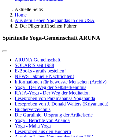
Aktuelle Seite:
Home
Aus dem Leben Yoganandas in den USA
2. Der Pilger trifft seinen Führer
Spirituelle Yoga-Gemeinschaft ARUNA
ARUNA Gemeinschaft
SOLARIS seit 1988
E-Books - gratis bestellen!
NEWS - aktuelle Nachrichten!
Informationen für bewusste Menschen (Archiv)
Yoga - Der Weg der Selbsterkenntnis
RAJA-Yoga - Der Weg der Meditation
Leseproben von Paramahansa Yogananda
Leseproben von J. Donald Walters (Kriyananda)
Bücherverzeichnis
Die Gurulinie, Ursprung der Artikelserie
Yoga - Berichte von Ananda
Yoga - Maha Yoga
Leseproben aus den Büchern
Aus dem Leben Yoganandas in den USA