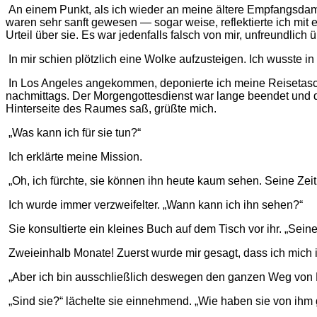
An einem Punkt, als ich wieder an meine ältere Empfangsdame 
waren sehr sanft gewesen — sogar weise, reflektierte ich mit 
Urteil über sie. Es war jedenfalls falsch von mir, unfreundlich ü
In mir schien plötzlich eine Wolke aufzusteigen. Ich wusste
In Los Angeles angekommen, deponierte ich meine Reisetasch
nachmittags. Der Morgengottesdienst war lange beendet und d
Hinterseite des Raumes saß, grüßte mich.
„Was kann ich für sie tun?“
Ich erklärte meine Mission.
„Oh, ich fürchte, sie können ihn heute kaum sehen. Seine Zeit is
Ich wurde immer verzweifelter. „Wann kann ich ihn sehen?“
Sie konsultierte ein kleines Buch auf dem Tisch vor ihr. „Sei
Zweieinhalb Monate! Zuerst wurde mir gesagt, dass ich mich ih
„Aber ich bin ausschließlich deswegen den ganzen Weg vo
„Sind sie?“ lächelte sie einnehmend. „Wie haben sie von ihm 