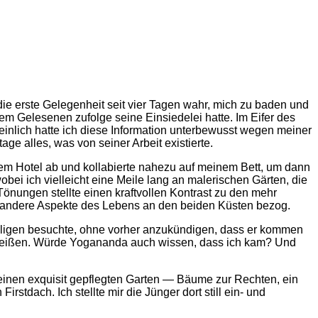
ie erste Gelegenheit seit vier Tagen wahr, mich zu baden und
em Gelesenen zufolge seine Einsiedelei hatte. Im Eifer des
einlich hatte ich diese Information unterbewusst wegen meiner
ge alles, was von seiner Arbeit existierte.
einem Hotel ab und kollabierte nahezu auf meinem Bett, um dann
bei ich vielleicht eine Meile lang an malerischen Gärten, die
Tönungen stellte einen kraftvollen Kontrast zu den mehr
he andere Aspekte des Lebens an den beiden Küsten bezog.
iligen besuchte, ohne vorher anzukündigen, dass er kommen
zu heißen. Würde Yogananda auch wissen, dass ich kam? Und
t einen exquisit gepflegten Garten — Bäume zur Rechten, ein
stdach. Ich stellte mir die Jünger dort still ein- und