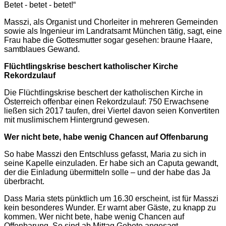
Betet - betet - betet!“
Masszi, als Organist und Chorleiter in mehreren Gemeinden
sowie als Ingenieur im Landratsamt
München
tätig, sagt, eine
Frau habe die Gottesmutter sogar gesehen: braune Haare,
samtblaues Gewand.
Flüchtlingskrise beschert katholischer Kirche
Rekordzulauf
Die Flüchtlingskrise beschert der katholischen Kirche in
Österreich offenbar einen Rekordzulauf: 750 Erwachsene
ließen sich 2017 taufen, drei Viertel davon seien Konvertiten
mit muslimischem Hintergrund gewesen.
Wer nicht bete, habe wenig Chancen auf Offenbarung
So habe
Masszi
den Entschluss gefasst, Maria zu sich in
seine Kapelle einzuladen. Er habe sich an Caputa gewandt,
der die Einladung übermitteln solle – und der habe das Ja
überbracht.
Dass Maria stets pünktlich um 16.30 erscheint, ist für Masszi
kein besonderes Wunder. Er warnt aber Gäste, zu knapp zu
kommen. Wer nicht bete, habe wenig Chancen auf
Offenbarung. So sind ab Mittag Gebete angesagt.