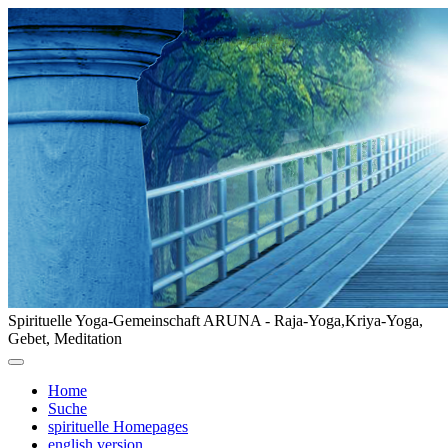
Spirituelle Yoga-Gemeinschaft ARUNA - Raja-Yoga,Kriya-Yoga,
Gebet, Meditation
Home
Suche
spirituelle Homepages
english version