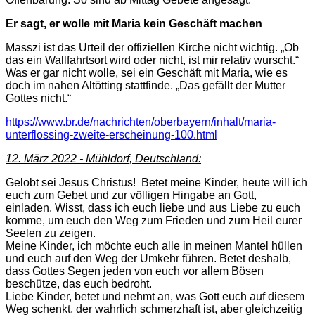
Er sagt, er wolle mit Maria kein Geschäft machen
Masszi ist das Urteil der offiziellen Kirche nicht wichtig. „Ob
das ein Wallfahrtsort wird oder nicht, ist mir relativ wurscht.“
Was er gar nicht wolle, sei ein Geschäft mit Maria, wie es
doch im nahen Altötting stattfinde. „Das gefällt der Mutter
Gottes nicht.“
https://www.br.de/nachrichten/oberbayern/inhalt/maria-
unterflossing-zweite-erscheinung-100.html
12. März 2022 - Mühldorf, Deutschland:
Gelobt sei Jesus Christus! Betet meine Kinder, heute will ich
euch zum Gebet und zur völligen Hingabe an Gott,
einladen. Wisst, dass ich euch liebe und aus Liebe zu euch
komme, um euch den Weg zum Frieden und zum Heil eurer
Seelen zu zeigen.
Meine Kinder, ich möchte euch alle in meinen Mantel hüllen
und euch auf den Weg der Umkehr führen. Betet deshalb,
dass Gottes Segen jeden von euch vor allem Bösen
beschütze, das euch bedroht.
Liebe Kinder, betet und nehmt an, was Gott euch auf diesem
Weg schenkt, der wahrlich schmerzhaft ist, aber gleichzeitig