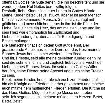
offenbart Gott seine Güte denen, die ihn beschreiten; und sie
werden jedem Ruf Gottes bereitwillig folgen.
Deshalb, liebe Kinder, legt euer Leben in Gottes Hände.
Meine Kinder, betet. Jesus ist Gott, aber er ist auch Mensch.
Er ist ein vollkommener Mensch. Sein Herz schlägt mit
göttlicher und menschlicher Liebe: In ihm ist die Fülle der
Liebe. Jesus hatte ein Herz, das am meisten liebte und litt;
sein Herz war empfänglich für Zärtlichkeit und
Liebesbekundungen, aber auch für Beleidigungen und
Beschimpfungen.
Die Menschheit hat sich gegen Gott aufgelehnt. Der
grassierende Atheismus ist der Dorn, der das Herz meines
Sohnes Jesus heute immer wieder bluten lässt.
Und ihr, Priester, seid alle meine geliebten Kinder, denn ihr
seid die schmerzlichste und zugleich liebevollste Frucht der
Liebe meines Sohnes Jesus. Ihr seid durch Gottes Willen
berufen, seine Diener, seine Apostel und auch seine Tröster
zu sein.
Betet, meine Kinder, heute rufe ich euch zum Frieden auf. Ich
bin als Königin des Friedens hierher gekommen und möchte
euch mit meinem mütterlichen Frieden erfüllen. Die Kirche ist
das Haus Gottes. Möge die Heilige Messe euer Leben
sein. Ich segne dich mit meinem mütterlichen Herzen. Betet,
Betet, Betet.