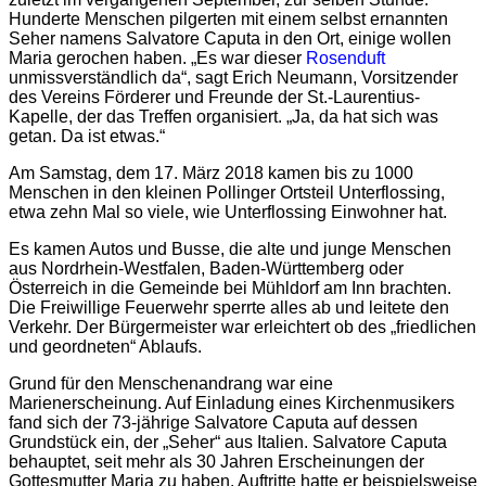
Hunderte Menschen pilgerten mit einem selbst ernannten
Seher namens Salvatore Caputa in den Ort, einige wollen
Maria gerochen haben. „Es war dieser
Rosenduft
unmissverständlich da“, sagt Erich Neumann, Vorsitzender
des Vereins Förderer und Freunde der St.-Laurentius-
Kapelle, der das Treffen organisiert. „Ja, da hat sich was
getan. Da ist etwas.“
Am Samstag, dem 17. März 2018 kamen bis zu 1000
Menschen in den kleinen Pollinger Ortsteil Unterflossing,
etwa zehn Mal so viele, wie Unterflossing Einwohner hat.
Es kamen Autos und Busse, die alte und junge Menschen
aus Nordrhein-Westfalen, Baden-Württemberg oder
Österreich in die Gemeinde bei Mühldorf am Inn brachten.
Die Freiwillige Feuerwehr sperrte alles ab und leitete den
Verkehr. Der Bürgermeister war erleichtert ob des „friedlichen
und geordneten“ Ablaufs.
Grund für den Menschenandrang war eine
Marienerscheinung. Auf Einladung eines Kirchenmusikers
fand sich der 73-jährige Salvatore Caputa auf dessen
Grundstück ein, der „Seher“ aus Italien. Salvatore Caputa
behauptet, seit mehr als 30 Jahren Erscheinungen der
Gottesmutter Maria zu haben. Auftritte hatte er beispielsweise