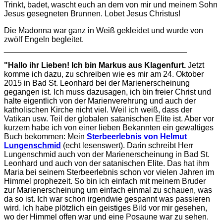
Trinkt, badet, wascht euch an dem von mir und meinem Sohn
Jesus gesegneten Brunnen. Lobet Jesus Christus!
Die Madonna war ganz in Weiß gekleidet und wurde von
zwölf Engeln begleitet.
_________________________________________
"Hallo ihr Lieben!
Ich bin Markus aus Klagenfurt.
Jetzt
komme ich dazu, zu schreiben wie es mir am 24. Oktober
2015 in Bad St. Leonhard bei der Marienerscheinung
gegangen ist. Ich muss dazusagen, ich bin freier Christ und
halte eigentlich von der Marienverehrung und auch der
katholischen Kirche nicht viel. Weil ich weiß, dass der
Vatikan usw. Teil der globalen satanischen Elite ist. Aber vor
kurzem habe ich von einer lieben Bekannten ein gewaltiges
Buch bekommen: Mein
Sterbeerlebnis von Helmut
Lungenschmid
(echt lesenswert). Darin schreibt Herr
Lungenschmid auch von der Marienerscheinung in Bad St.
Leonhard und auch von der satanischen Elite. Das hat ihm
Maria bei seinem Sterbeerlebnis schon vor vielen Jahren im
Himmel prophezeit. So bin ich einfach mit meinem Bruder
zur Marienerscheinung um einfach einmal zu schauen, was
da so ist. Ich war schon irgendwie gespannt was passieren
wird. Ich habe plötzlich ein geistiges Bild vor mir gesehen,
wo der Himmel offen war und eine Posaune war zu sehen.