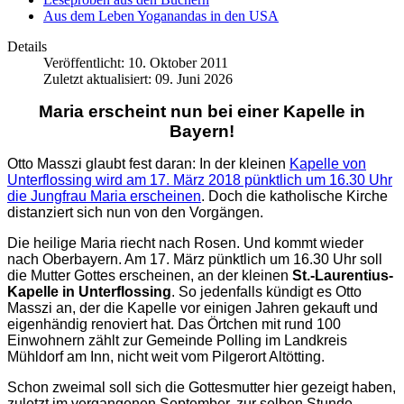
Aus dem Leben Yoganandas in den USA
Details
Veröffentlicht: 10. Oktober 2011
Zuletzt aktualisiert: 09. Juni 2026
Maria erscheint nun bei einer Kapelle in
Bayern!
Otto Masszi glaubt fest daran: In der kleinen
Kapelle von
Unterflossing
wird am 17. März 2018 pünktlich um 16.30 Uhr
die Jungfrau Maria erscheinen
. Doch die katholische Kirche
distanziert sich nun von den Vorgängen.
Die heilige Maria riecht nach Rosen. Und kommt wieder
nach Oberbayern. Am 17. März pünktlich um 16.30 Uhr soll
die Mutter Gottes erscheinen, an der kleinen
St.-Laurentius-
Kapelle in Unterflossing
. So jedenfalls kündigt es Otto
Masszi an, der die Kapelle vor einigen Jahren gekauft und
eigenhändig renoviert hat. Das Örtchen mit rund 100
Einwohnern zählt zur Gemeinde Polling im Landkreis
Mühldorf am Inn, nicht weit vom Pilgerort Altötting.
Schon zweimal soll sich die Gottesmutter hier gezeigt haben,
zuletzt im vergangenen September, zur selben Stunde.