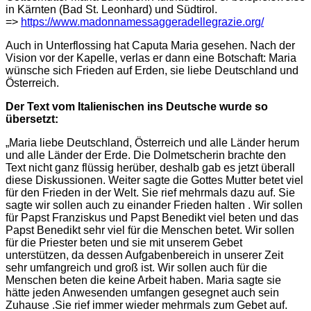
in Kärnten (Bad St. Leonhard) und Südtirol.
=>
https://www.madonnamessaggeradellegrazie.org/
Auch in Unterflossing hat Caputa Maria gesehen. Nach der
Vision vor der Kapelle, verlas er dann eine Botschaft: Maria
wünsche sich Frieden auf Erden, sie liebe Deutschland und
Österreich.
Der Text vom Italienischen ins Deutsche wurde so
übersetzt:
„Maria liebe Deutschland, Österreich und alle Länder herum
und alle Länder der Erde. Die Dolmetscherin brachte den
Text nicht ganz flüssig herüber, deshalb gab es jetzt überall
diese Diskussionen. Weiter sagte die Gottes Mutter betet viel
für den Frieden in der Welt. Sie rief mehrmals dazu auf. Sie
sagte wir sollen auch zu einander Frieden halten . Wir sollen
für Papst Franziskus und Papst Benedikt viel beten und das
Papst Benedikt sehr viel für die Menschen betet. Wir sollen
für die Priester beten und sie mit unserem Gebet
unterstützen, da dessen Aufgabenbereich in unserer Zeit
sehr umfangreich und groß ist. Wir sollen auch für die
Menschen beten die keine Arbeit haben. Maria sagte sie
hätte jeden Anwesenden umfangen gesegnet auch sein
Zuhause .Sie rief immer wieder mehrmals zum Gebet auf.