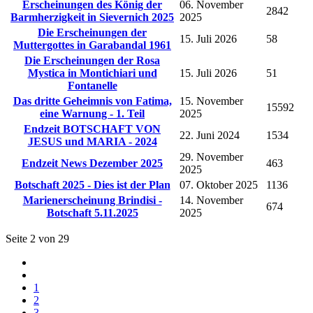
Erscheinungen des König der
06. November
2842
Barmherzigkeit in Sievernich 2025
2025
Die Erscheinungen der
15. Juli 2026
58
Muttergottes in Garabandal 1961
Die Erscheinungen der Rosa
Mystica in Montichiari und
15. Juli 2026
51
Fontanelle
Das dritte Geheimnis von Fatima,
15. November
15592
eine Warnung - 1. Teil
2025
Endzeit BOTSCHAFT VON
22. Juni 2024
1534
JESUS und MARIA - 2024
29. November
Endzeit News Dezember 2025
463
2025
Botschaft 2025 - Dies ist der Plan
07. Oktober 2025
1136
Marienerscheinung Brindisi -
14. November
674
Botschaft 5.11.2025
2025
Seite 2 von 29
1
2
3