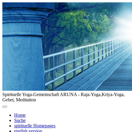
Spirituelle Yoga-Gemeinschaft ARUNA - Raja-Yoga,Kriya-Yoga,
Gebet, Meditation
Home
Suche
spirituelle Homepages
english version